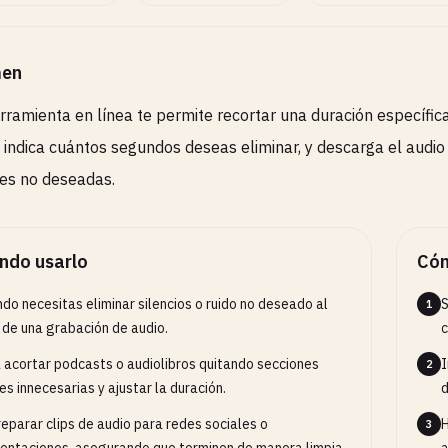
en
rramienta en línea te permite recortar una duración específica
, indica cuántos segundos deseas eliminar, y descarga el audio 
es no deseadas.
ndo usarlo
Cóm
do necesitas eliminar silencios o ruido no deseado al
S
1
l de una grabación de audio.
 acortar podcasts o audiolibros quitando secciones
I
2
les innecesarias y ajustar la duración.
d
reparar clips de audio para redes sociales o
H
3