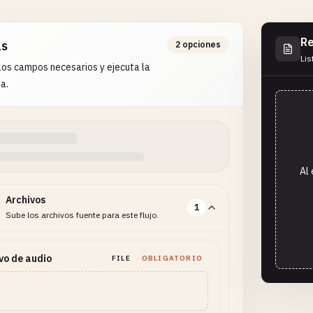
Re
as
2 opciones
Lis
os campos necesarios y ejecuta la
a.
Al 
Archivos
1
Sube los archivos fuente para este flujo.
vo de audio
FILE
OBLIGATORIO