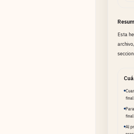
Resum
Esta he
archivo
seccion
Cuá
Cuan
fina
Para
fina
Al p