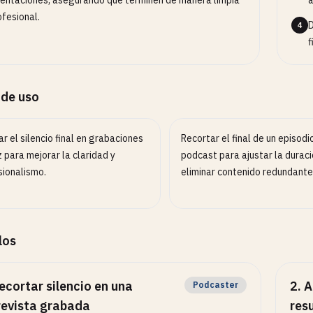
entaciones, asegurando que terminen de manera limpia
ofesional.
D
4
f
 de uso
ar el silencio final en grabaciones
Recortar el final de un episodi
 para mejorar la claridad y
podcast para ajustar la duraci
sionalismo.
eliminar contenido redundante
los
ecortar silencio en una
2
.
A
Podcaster
revista grabada
res