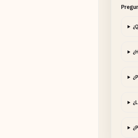
Pregun
¿Q
¿H
¿P
¿L
¿P