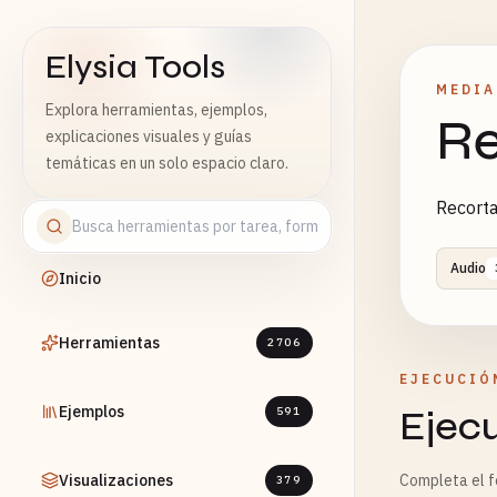
Elysia Tools
MEDIA
Explora herramientas, ejemplos,
Re
explicaciones visuales y guías
temáticas en un solo espacio claro.
Recorta
Audio
Inicio
Herramientas
2706
EJECUCIÓ
Ejemplos
Ejec
591
Visualizaciones
Completa el fo
379