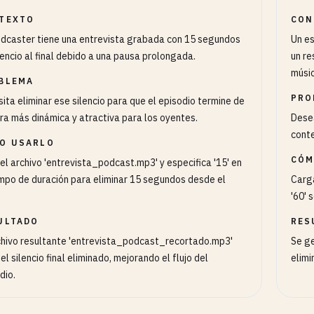
TEXTO
CON
dcaster tiene una entrevista grabada con 15 segundos
Un es
lencio al final debido a una pausa prolongada.
un re
músic
BLEMA
PRO
ita eliminar ese silencio para que el episodio termine de
a más dinámica y atractiva para los oyentes.
Desea
conte
O USARLO
CÓM
el archivo 'entrevista_podcast.mp3' y especifica '15' en
mpo de duración para eliminar 15 segundos desde el
Carga
'60' 
ULTADO
RES
chivo resultante 'entrevista_podcast_recortado.mp3'
Se ge
 el silencio final eliminado, mejorando el flujo del
elimi
dio.