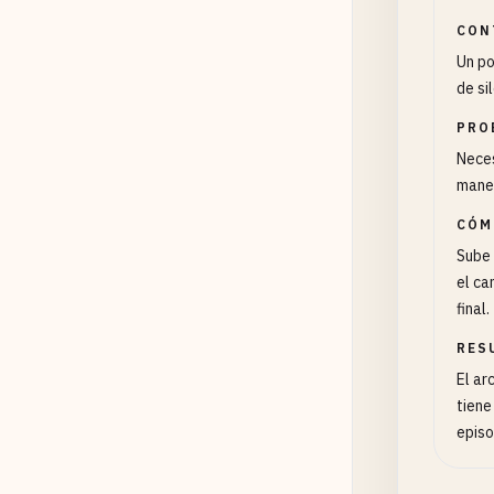
CON
Un po
de si
PRO
Neces
maner
CÓM
Sube 
el ca
final.
RES
El ar
tiene
episo