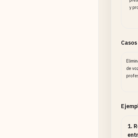
pres
y pr
Casos
Elimin
de voz
profe
Ejemp
1
.
R
ent