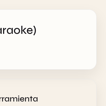
araoke)
rramienta