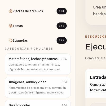
Crea un
Visores de archivos
103
bandas 
Temas
135
EJECUCIÓ
Etiquetas
333
Ejec
CATEGORÍAS POPULARES
Completa el fo
Matemáticas, fechas y finanzas
586
Calculadoras, herramientas numéricas,
lógica de fechas, estadística y finanzas
Entrad
Imágenes, audio y video
564
Completa l
Herramientas de procesamiento, conversión
herramient
y optimización de imágenes, audio y video
Diseño y color
284