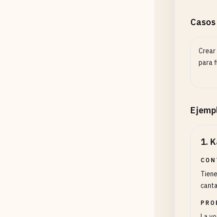
Casos
Crear
para f
Ejemp
1
.
K
CON
Tiene
canta
PRO
La vo