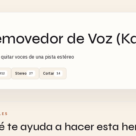
movedor de Voz (K
 quitar voces de una pista estéreo
Stereo
Cortar
312
27
14
LES
 te ayuda a hacer esta he