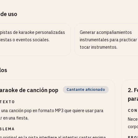
 de uso
 pistas de karaoke personalizadas
Generar acompañamientos
iestas o eventos sociales.
instrumentales para practicar
tocar instrumentos.
los
araoke de canción pop
2
.
F
Cantante aficionado
par
TEXTO
 una canción pop en formato MP3 que quiere usar para
CON
r en una fiesta.
Neces
corpo
BLEMA
z original en la pista interfiere al intentar cantar encima.
PRO