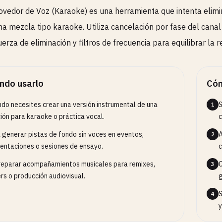
vedor de Voz (Karaoke) es una herramienta que intenta elimin
na mezcla tipo karaoke. Utiliza cancelación por fase del canal
erza de eliminación y filtros de frecuencia para equilibrar la r
ndo usarlo
Cóm
do necesites crear una versión instrumental de una
S
1
ión para karaoke o práctica vocal.
c
 generar pistas de fondo sin voces en eventos,
A
2
entaciones o sesiones de ensayo.
c
reparar acompañamientos musicales para remixes,
C
3
rs o producción audiovisual.
g
S
4
y