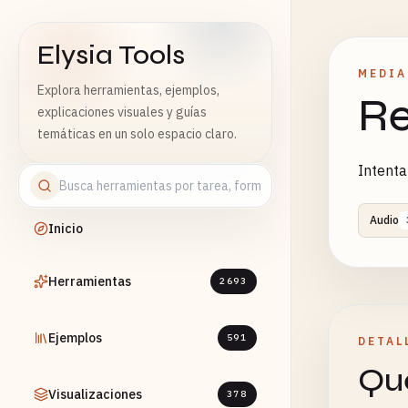
Elysia Tools
MEDIA
Explora herramientas, ejemplos,
Re
explicaciones visuales y guías
temáticas en un solo espacio claro.
Intenta
Audio
Inicio
Herramientas
2693
Ejemplos
591
DETAL
Qué
Visualizaciones
378