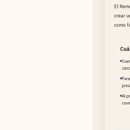
El Remo
crear u
como fu
Cuá
Cuan
canc
Para
pres
Al p
cove