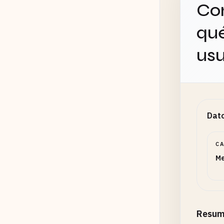
Con
qué
usu
Dato
C
Me
Resum