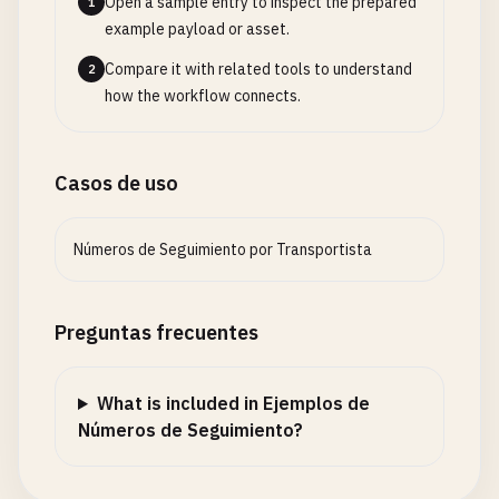
Open a sample entry to inspect the prepared
1
example payload or asset.
# ============================================
Compare it with related tools to understand
2
# DHL 敦豪快递
how the workflow connects.
# ============================================
# DHL Express (10 digits)
1234567890
Casos de uso
9876543210
Números de Seguimiento por Transportista
# DHL Express (11 digits)
12345678901
98765432109
Preguntas frecuentes
# DHL eCommerce (18-20 digits) - Starts with GM
GM12345678901234567
What is included in Ejemplos de
GM987654321098765432
Números de Seguimiento?
# DHL Parcel (12 digits)