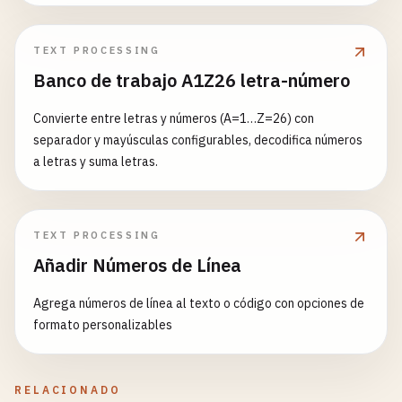
# Invalid carrier code formats
ABC-123-DEF
TEXT PROCESSING
TRACK123456789
Banco de trabajo A1Z26 letra-número
PKG-123-456-789
Convierte entre letras y números (A=1…Z=26) con
separador y mayúsculas configurables, decodifica números
a letras y suma letras.
TEXT PROCESSING
Añadir Números de Línea
Agrega números de línea al texto o código con opciones de
formato personalizables
RELACIONADO