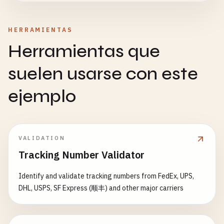
123456789012
987654321099
HERRAMIENTAS
# ============================================
Herramientas que
# SF Express 顺丰速运
# ============================================
suelen usarse con este
# SF Express Standard (12 digits)
ejemplo
123456789012
987654321099
# SF Express International (13 alphanumeric)
VALIDATION
SF123456789012
Tracking Number Validator
SF987654321099
Identify and validate tracking numbers from FedEx, UPS,
# SF Express (starts with SF, 12-15 digits total)
DHL, USPS, SF Express (顺丰) and other major carriers
SF0123456789
SF0123456789012
SF012345678901