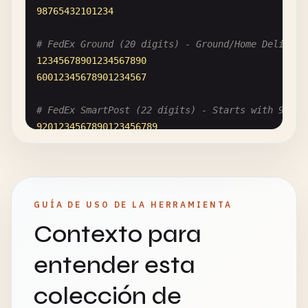
98765432101234
# FedEx Ground (20 digits) - Ground/Home Delivery
12345678901234567890
60012345678901234567
# FedEx SmartPost (22 digits) - Starts with 92/93
9201234567890123456789
9312345678901234567890
9412345678901234567890
9512345678901234567890
9612345678901234567890
GUÍA DE USO DE LA HERRAMIENTA
Contexto para
# ============================================
# UPS 联合包裹
entender esta
# ============================================
colección de
# UPS Standard (18 digits) - Starts with 1Z