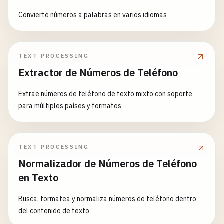
123456789012
(
checksum
may
fail
Convierte números a palabras en varios idiomas
111111111111
# UPS - Invalid checksum
1
Z999AA10123456789
(
checksum
may
fail
TEXT PROCESSING
1
Z1111111111111111
Extractor de Números de Teléfono
# USPS - Wrong prefix
Extrae números de teléfono de texto mixto con soporte
99123456789012345678
(
99
is
not
a
valid
prefix
para múltiples países y formatos
96123456789012345678
(
96
is
not
a
valid
prefix
)

# DHL - Too long
TEXT PROCESSING
123456789012345678901
Normalizador de Números de Teléfono
GM123456789012345678901
en Texto
# SF Express - Invalid prefix
Busca, formatea y normaliza números de teléfono dentro
XX1234567890
(
XX
is
not
SF
del contenido de texto
SF
(
only
SF
, 
no
digits
)
