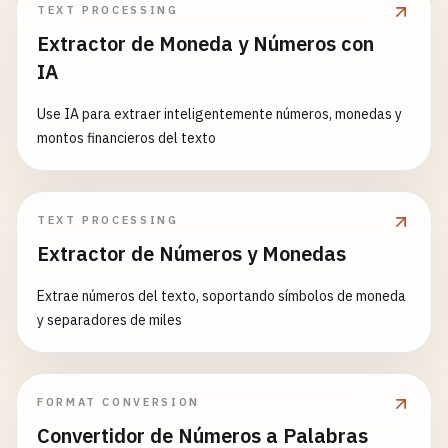
TEXT PROCESSING
# ============================================
Extractor de Moneda y Números con
# INVALID EXAMPLES (for testing)
IA
# ============================================
Use IA para extraer inteligentemente números, monedas y
# Too short
montos financieros del texto
123456
1
Z999AA1
92012345
TEXT PROCESSING
Extractor de Números y Monedas
# Too long (beyond standard formats)
123456789012345678901234567890
Extrae números del texto, soportando símbolos de moneda
y separadores de miles
# Invalid format
ABCDEFGHIJKL
1
Z999AA1012345678
! (
invalid
character
1234
-
5678
-
9012
(
invalid
format
)

FORMAT CONVERSION
Convertidor de Números a Palabras
# FedEx - Invalid checksum