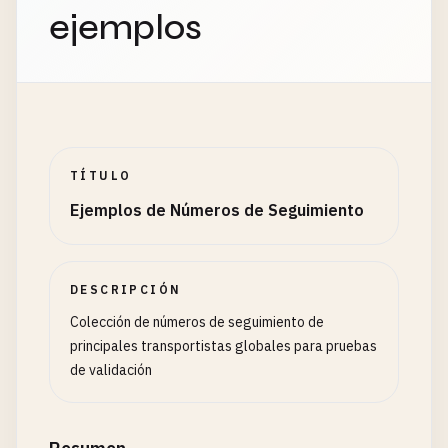
1
Z999AA10123456784
ejemplos
1
Z12345E1512345678
1
Z999AA10123456767
# UPS Mail Innovations (20 digits)
M1234567890123456789
H9876543210987654321
TÍTULO
# UPS Freight (20 digits) - 3 letters + 17 digits
Ejemplos de Números de Seguimiento
ABC12345678901234567
XYZ98765432109876567
# ============================================
DESCRIPCIÓN
# USPS 美国邮政
Colección de números de seguimiento de
# ============================================
principales transportistas globales para pruebas
de validación
# USPS 20-digit - Starts with 91/92/93/94/95 + 18
94001118992222334455
91011234567890123456