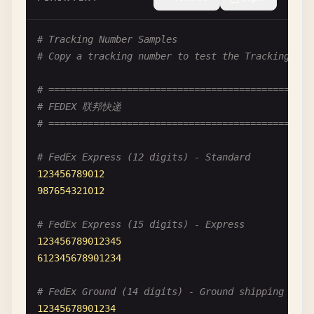
# Tracking Number Samples
# Copy a tracking number to test the Tracking Num
# ============================================
# FEDEX 联邦快递
# ============================================
# FedEx Express (12 digits) - Standard
123456789012
987654321012
# FedEx Express (15 digits) - Express
123456789012345
612345678901234
# FedEx Ground (14 digits) - Ground shipping
12345678901234