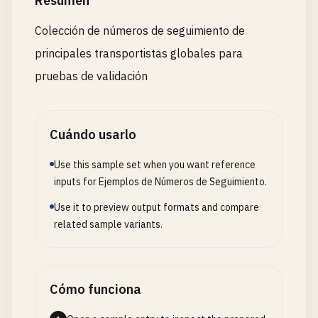
Resumen
92012345678901234567
93012345678901234567
Colección de números de seguimiento de
95012345678901234567
principales transportistas globales para
# USPS 20-digit - Other prefixes
pruebas de validación
82123456789012345678
71123456789012345678
Cuándo usarlo
# USPS 22-digit
9400111899222233445555
Use this sample set when you want reference
7012345678901234567890
inputs for Ejemplos de Números de Seguimiento.
Use it to preview output formats and compare
# USPS 26-digit
related sample variants.
94001118992222334455667788
70123456789012345678901234
# USPS International (13 characters) - 2 letters 
Cómo funciona
US123456789US
GB123456789GB