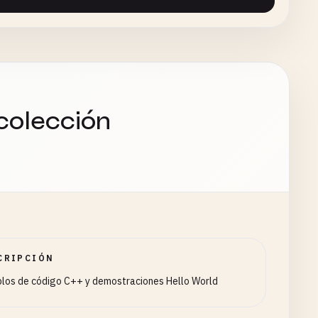
std
::
endl
;

colección
endl
;

 
10
};



CRIPCIÓN
los de código C++ y demostraciones Hello World
nce
(
numbers
.
begin
(), 
it
) << 
std
::
endl
;
