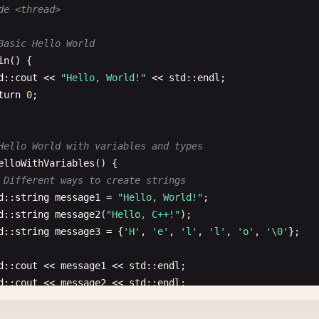
de <thread>
Basic Hello World
in
() {

d
::
cout
<< 
"Hello, World!"
<< 
std
::
endl
;

turn
0
;

Hello World with variables and types
elloWithVariables
() {

 Different ways to create strings
d
::
string
message1
= 
"Hello, World!"
;

d
::
string
message2
(
"Hello, C++!"
);

d
::
string
message3
= {
'H'
, 
'e'
, 
'l'
, 
'l'
, 
'o'
, 
'\0'
};

d
::
cout
<< 
message1
<< 
std
::
endl
;

d
::
cout
<< 
message2
<< 
std
::
endl
;

d
::
cout
<< 
message3
<< 
std
::
endl
;
