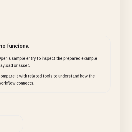
d
(), [](
int
n
) { 
return
n
% 
2
== 
0
; });

td
::
endl
;

o funciona
s
.
end
(), [](
int
n
) { 
return
n
% 
2
== 
0
; });

pen a sample entry to inspect the prepared example
< 
std
::
endl
;

ayload or asset.
ompare it with related tools to understand how the
orkflow connects.
dl
;

) {
