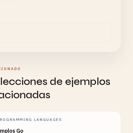
s
.
end
(), [](
int
n
) { 
return
n
> 
0
; });

d
(), [](
int
n
) { 
return
n
% 
2
== 
0
; });

s
.
end
(), [](
int
n
) { 
return
n
< 
0
; });

Positive
<< 
std
::
endl
;

l
;

CIONADO
, 
copy
.
begin
());

lecciones de ejemplos
lacionadas
nd
(), 
sub
.
begin
(), 
sub
.
end
());

ROGRAMMING LANGUAGES
std
::
distance
(
numbers
.
begin
(), 
searchIt
) << 
std
::
endl
;

emplos Go