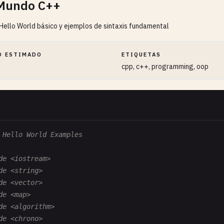
 Mundo C++
ello World básico y ejemplos de sintaxis fundamental
O ESTIMADO
ETIQUETAS
cpp, c++, programming, oop
 Hello World Examples
de <iostream>
de <string>
de <vector>
de <map>
de <algorithm>
de <chrono>