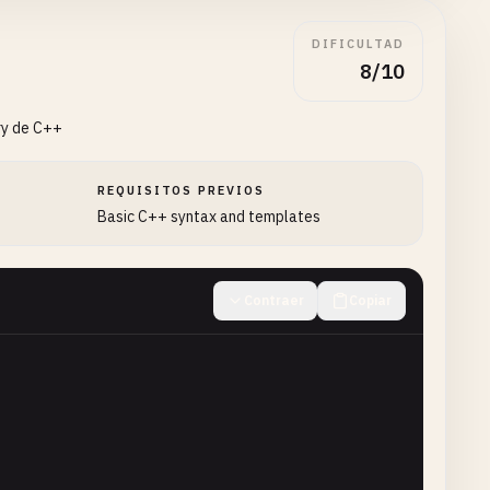
DIFICULTAD
8/10
ry de C++
REQUISITOS PREVIOS
Basic C++ syntax and templates
 
std
::
endl
;

Contraer
Copiar