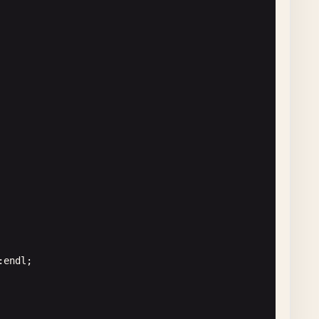
< 
std
::
endl
;

:
endl
;
