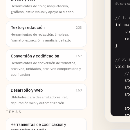
#inclu
Herramientas de color, maquetación,
gráficos, estilo visual y apoyo al diseño
// 1. 
int
ma
Texto y redacción
203
st
Herramientas de redacción, limpieza,
re
formato, extracción y análisis de texto
}

Conversión y codificación
167
// 2. 
Herramientas de conversión de formatos,
void
h
archivos, unidades, archivos comprimidos y
//
codificación
st
st
Desarrollo y Web
163
st
Utilidades para desarrolladores, red,
depuración web y automatización
st
TEMAS
st
st
Herramientas de codificacion y