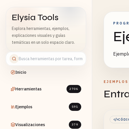
Elysia Tools
PROG
Explora herramientas, ejemplos,
Ej
explicaciones visuales y guías
temáticas en un solo espacio claro.
Ejemplo
Inicio
EJEMPLOS
Herramientas
2706
Entr
Ejemplos
591
CÓDI
Visualizaciones
379