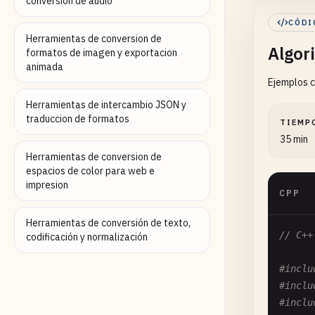
conversion de audio
//
CÓDI
in
Herramientas de conversion de
Algor
do
formatos de imagen y exportacion
ch
animada
Ejemplos c
bo
Herramientas de intercambio JSON y
st
traduccion de formatos
TIEMP
st
35 min
st
Herramientas de conversion de
st
espacios de color para web e
}

impresion
CPP
// 3. 
Herramientas de conversión de texto,
std
::
s
// C++
codificación y normalización
re
}

#inclu
#inclu
std
::
s
#inclu