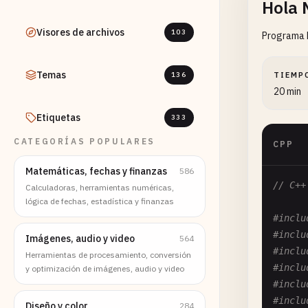
Hola
Visores de archivos
103
Programa H
Temas
136
TIEMP
20 min
Etiquetas
333
CATEGORÍAS POPULARES
CPP
Matemáticas, fechas y finanzas
586
// C++
Calculadoras, herramientas numéricas,
lógica de fechas, estadística y finanzas
#inclu
#inclu
Imágenes, audio y video
564
#inclu
Herramientas de procesamiento, conversión
#inclu
y optimización de imágenes, audio y video
#inclu
#inclu
Diseño y color
284