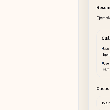
~
G
Resum
    }

Ejemplo
//
       
vo
Cuá
    }

Use 
Ejem
//
Use 
vo
samp
    }

Casos
//
      
st
Hola 
//