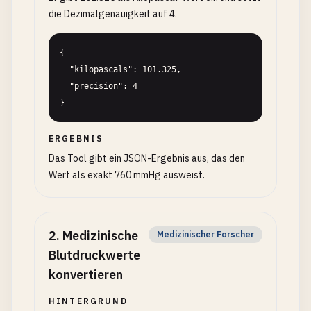
die Dezimalgenauigkeit auf 4.
{

  "kilopascals": 101.325,

  "precision": 4

}
ERGEBNIS
Das Tool gibt ein JSON-Ergebnis aus, das den
Wert als exakt 760 mmHg ausweist.
2
.
Medizinische
Medizinischer Forscher
Blutdruckwerte
konvertieren
HINTERGRUND