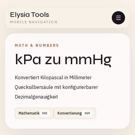
Elysia Tools
MOBILE NAVIGATION
MATH & NUMBERS
kPa zu mmHg
Konvertiert Kilopascal in Millimeter
Quecksilbersäule mit konfigurierbarer
Dezimalgenauigkeit
Mathematik
Konvertierung
502
369