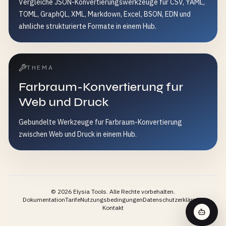
Vergleiche JSON-Konvertierungswerkzeuge fur CSV, YAML,
TOML, GraphQL, XML, Markdown, Excel, BSON, EDN und
ahnliche strukturierte Formate in einem Hub.
THEMA
Farbraum-Konvertierung fur
Web und Druck
Gebundelte Werkzeuge fur Farbraum-Konvertierung
zwischen Web und Druck in einem Hub.
©
2026
Elysia Tools.
Alle Rechte vorbehalten.
Dokumentation
Tarife
Nutzungsbedingungen
Datenschutzerklärung
Kontakt