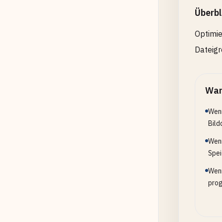
Überbl
Optimie
Dateigr
Wan
Wenn
Bild
Wenn
Spei
Wenn
prog