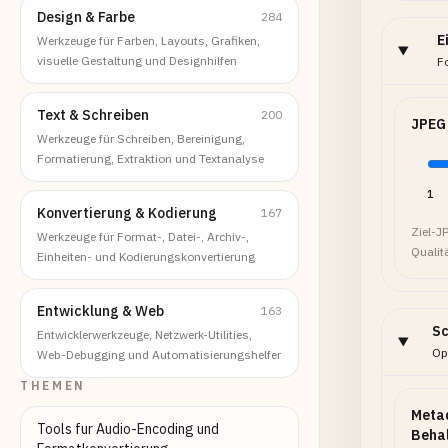
Design & Farbe
284
E
Werkzeuge für Farben, Layouts, Grafiken,
visuelle Gestaltung und Designhilfen
F
Text & Schreiben
200
JPEG 
Werkzeuge für Schreiben, Bereinigung,
Formatierung, Extraktion und Textanalyse
1
Konvertierung & Kodierung
167
Ziel-J
Werkzeuge für Format-, Datei-, Archiv-,
Qualit
Einheiten- und Kodierungskonvertierung
Entwicklung & Web
163
Sc
Entwicklerwerkzeuge, Netzwerk-Utilities,
Opt
Web-Debugging und Automatisierungshelfer
THEMEN
Meta
Tools fur Audio-Encoding und
Beha