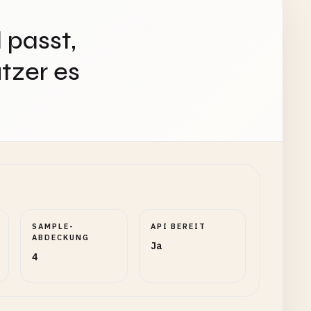
 passt,
tzer es
SAMPLE-
API BEREIT
ABDECKUNG
Ja
4