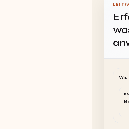
LEITF
Erf
was
an
Wich
K
Me