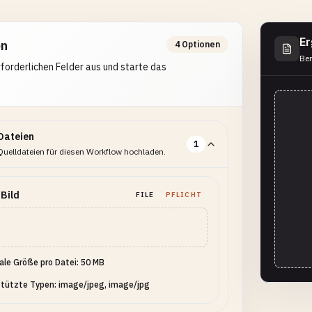
Er
en
4 Optionen
Ber
erforderlichen Felder aus und starte das
Dateien
1
Quelldateien für diesen Workflow hochladen.
Bild
FILE
PFLICHT
le Größe pro Datei: 50 MB
tützte Typen: image/jpeg, image/jpg