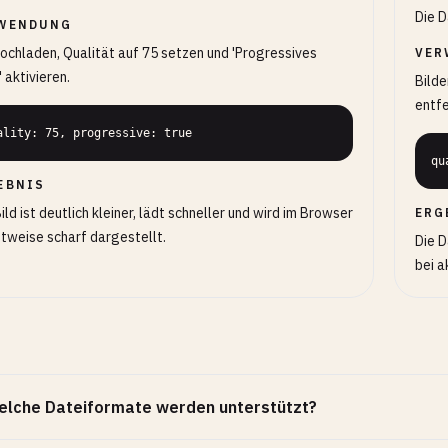
Die D
WENDUNG
hochladen, Qualität auf 75 setzen und 'Progressives
VER
 aktivieren.
Bilde
entfe
ality: 75, progressive: true
qu
EBNIS
ild ist deutlich kleiner, lädt schneller und wird im Browser
ERG
ttweise scharf dargestellt.
Die D
bei a
elche Dateiformate werden unterstützt?