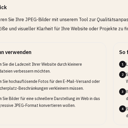
ick
ren Sie Ihre JPEG-Bilder mit unserem Tool zur Qualitätsanpa
öße und visueller Klarheit für Ihre Website oder Projekte zu fi
n verwenden
So 
 Sie die Ladezeit Ihrer Website durch kleinere
L
1
dateien verbessern möchten.
S
2
 Sie hochauflösende Fotos für den E-Mail-Versand oder
W
cherplatz-Beschränkungen verkleinern müssen.
W
3
 Sie Bilder für eine schnellere Darstellung im Web in das
d
ressive JPEG-Format konvertieren wollen.
S
4
d