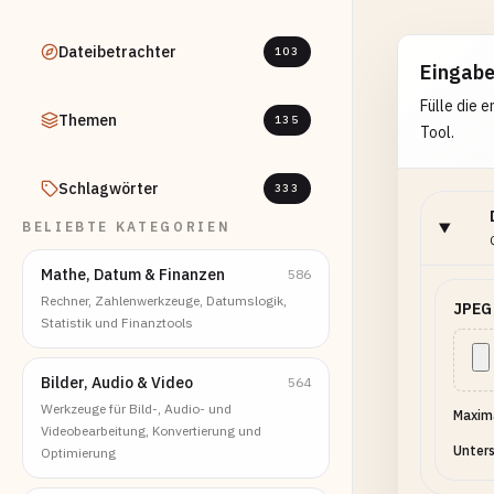
Dateibetrachter
103
Eingab
Fülle die 
Themen
135
Tool.
Schlagwörter
333
BELIEBTE KATEGORIEN
Mathe, Datum & Finanzen
586
Rechner, Zahlenwerkzeuge, Datumslogik,
JPEG 
Statistik und Finanztools
Bilder, Audio & Video
564
Werkzeuge für Bild-, Audio- und
Maxima
Videobearbeitung, Konvertierung und
Unters
Optimierung