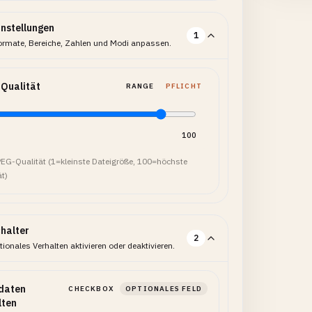
instellungen
1
ormate, Bereiche, Zahlen und Modi anpassen.
Qualität
RANGE
PFLICHT
100
PEG-Qualität (1=kleinste Dateigröße, 100=höchste
ät)
halter
2
ionales Verhalten aktivieren oder deaktivieren.
daten
CHECKBOX
OPTIONALES FELD
lten