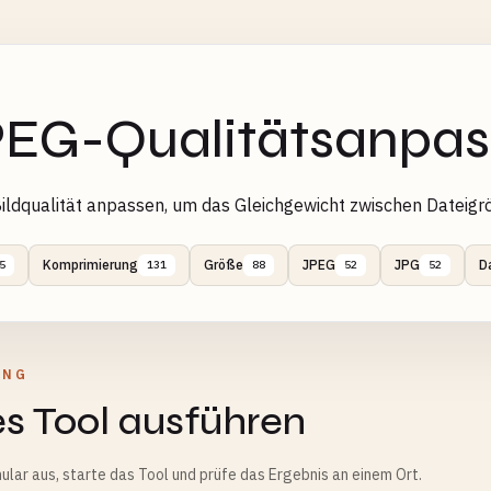
EG-Qualitätsanpas
ldqualität anpassen, um das Gleichgewicht zwischen Dateigrö
Komprimierung
Größe
JPEG
JPG
D
5
131
88
52
52
UNG
s Tool ausführen
ular aus, starte das Tool und prüfe das Ergebnis an einem Ort.