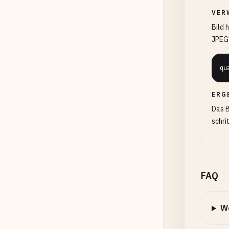
VER
Bild 
JPEG'
qu
ERG
Das B
schri
FAQ
W