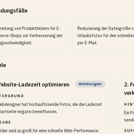
dungsfälle
reitung von Produktbildern für E-
Reduzierung der Dateigröße 
rce-Shops zur Verbesserung der
Urlaubsfotos für den schnelle
ngeschwindigkeit.
per E-Mail.
ele
ebsite-Ladezeit optimieren
2
.
F
Webdesigner
ver
TERGRUND
ebdesigner hat hochauflösende Fotos, die die Ladezeit
HIN
tartseite negativ beeinflussen.
Ein F
sende
GABE
ilder sind zu groß für eine schnelle Web-Performance.
AUF