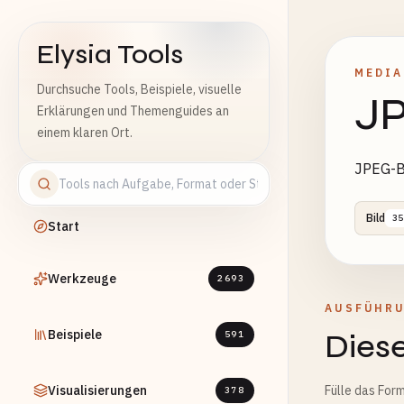
Elysia Tools
MEDIA
Durchsuche Tools, Beispiele, visuelle
JP
Erklärungen und Themenguides an
einem klaren Ort.
JPEG-Bi
Bild
35
Start
Werkzeuge
2693
AUSFÜHR
Beispiele
Diese
591
Visualisierungen
Fülle das Form
378