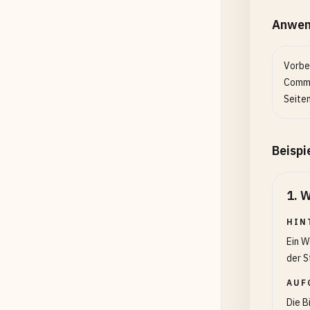
Anwen
Vorbe
Comme
Seite
Beispi
1
.
W
HIN
Ein W
der S
AUF
Die B