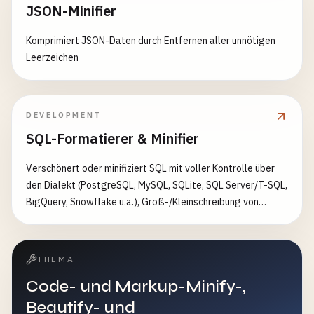
JSON-Minifier
Komprimiert JSON-Daten durch Entfernen aller unnötigen
Leerzeichen
DEVELOPMENT
SQL-Formatierer & Minifier
Verschönert oder minifiziert SQL mit voller Kontrolle über
den Dialekt (PostgreSQL, MySQL, SQLite, SQL Server/T-SQL,
BigQuery, Snowflake u.a.), Groß-/Kleinschreibung von
Schlüsselwörtern/Bezeichnern/Funktionen, Einzugsstil
(Standard, tabellarisch links/rechts) und Leerzeilen
zwischen Anweisungen. Liefert ein farbig hervorgehobenes,
THEMA
kopierfertiges Ergebnis mit Größen- und
Code- und Markup-Minify-,
Anweisungsstatistik.
Beautify- und