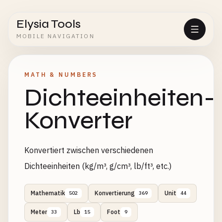
Elysia Tools
MOBILE NAVIGATION
MATH & NUMBERS
Dichteeinheiten-
Konverter
Konvertiert zwischen verschiedenen
Dichteeinheiten (kg/m³, g/cm³, lb/ft³, etc.)
Mathematik
Konvertierung
Unit
502
369
44
Meter
Lb
Foot
33
15
9