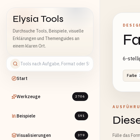
Elysia Tools
DESIG
Durchsuche Tools, Beispiele, visuelle
Fa
Erklärungen und Themenguides an
einem klaren Ort.
6-stell
Farbe
Start
Werkzeuge
2706
AUSFÜHR
Beispiele
Diese
591
Visualisierungen
Fülle das Form
379