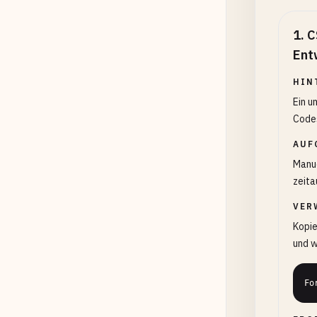
1
.
C
Ent
HIN
Ein u
Codes
AUF
Manue
zeita
VER
Kopie
und w
Fo