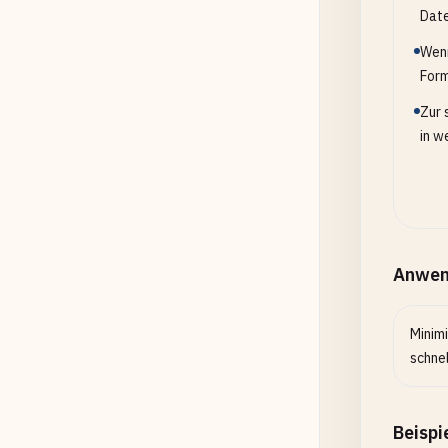
Date
Wenn
Form
Zur 
in w
Anwen
Minim
schne
Beispi