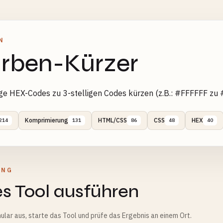
N
rben-Kürzer
ige HEX-Codes zu 3-stelligen Codes kürzen (z.B.: #FFFFFF zu
Komprimierung
HTML/CSS
CSS
HEX
214
131
86
48
40
UNG
s Tool ausführen
ular aus, starte das Tool und prüfe das Ergebnis an einem Ort.