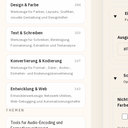
Design & Farbe
284
Werkzeuge für Farben, Layouts, Grafiken,
E
visuelle Gestaltung und Designhilfen
F
Text & Schreiben
203
Ausg
Werkzeuge für Schreiben, Bereinigung,
Formatierung, Extraktion und Textanalyse
Konvertierung & Kodierung
167
Werkzeuge für Format-, Datei-, Archiv-,
Einheiten- und Kodierungskonvertierung
Sc
Opt
Entwicklung & Web
163
Entwicklerwerkzeuge, Netzwerk-Utilities,
Nicht
Web-Debugging und Automatisierungshelfer
Farbe
THEMEN
Tools fur Audio-Encoding und
Nicht 