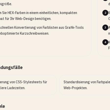
igröße.
d
 Sie HEX-Farben in einem einheitlichen, kompakten
W
2
at für Ihr Web-Design benötigen.
G
schnellen Konvertierung von Farblisten aus Grafik-Tools
A
3
eboptimierte Kurzschreibweisen.
m
K
4
F
dungsfälle
ierung von CSS-Stylesheets für
Standardisierung von Farbpale
llere Ladezeiten.
Web-Projekten.
ele