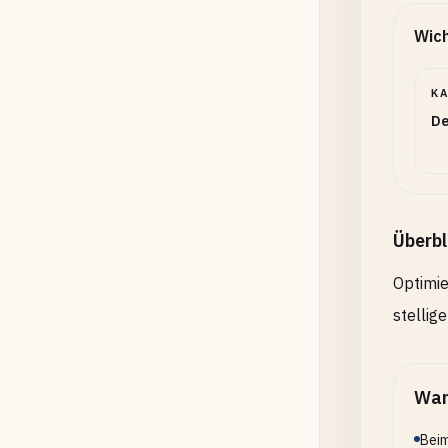
Wich
K
De
Überbl
Optimie
stellig
Wan
Beim