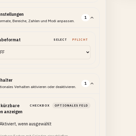
instellungen
1
ormate, Bereiche, Zahlen und Modi anpassen.
abeformat
SELECT
PFLICHT
halter
1
ionales Verhalten aktivieren oder deaktivieren.
 kürzbare
CHECKBOX
OPTIONALES FELD
n anzeigen
Aktiviert, wenn ausgewählt
kürzbare Farben mit Gründen einschließen