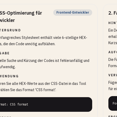
SS-Optimierung für
2
.
F
Frontend-Entwickler
wickler
HIN
Ein D
TERGRUND
erhal
mfangreiches Stylesheet enthält viele 6-stellige HEX-
Kurzs
, die den Code unnötig aufblähen.
AUF
GABE
Die F
lle Suche und Kürzung der Codes ist fehleranfällig und
Forma
ufwendig.
VER
WENDUNG
Fügen
ren Sie alle HEX-Werte aus der CSS-Datei in das Tool
für e
ählen Sie das Format 'CSS format'.
Fo
rmat: CSS format
ERG