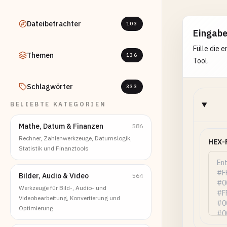
Dateibetrachter
103
Eingab
Fülle die 
Themen
136
Tool.
Schlagwörter
333
BELIEBTE KATEGORIEN
Mathe, Datum & Finanzen
586
Rechner, Zahlenwerkzeuge, Datumslogik,
HEX-
Statistik und Finanztools
Bilder, Audio & Video
564
Werkzeuge für Bild-, Audio- und
Videobearbeitung, Konvertierung und
Optimierung