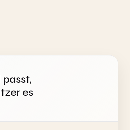
 passt,
tzer es