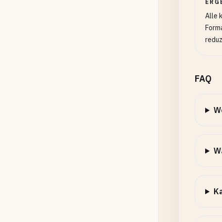
ERG
Alle 
Form
reduz
FAQ
W
Wa
Ka