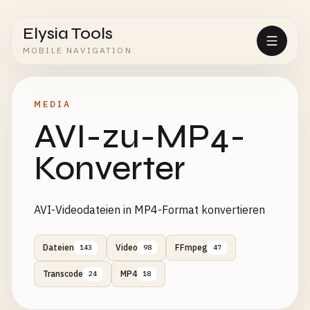
Elysia Tools
MOBILE NAVIGATION
MEDIA
AVI-zu-MP4-
Konverter
AVI-Videodateien in MP4-Format konvertieren
Dateien
Video
FFmpeg
143
98
47
Transcode
MP4
24
18