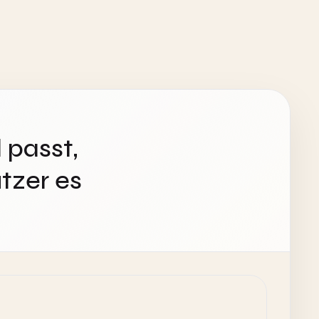
 passt,
tzer es