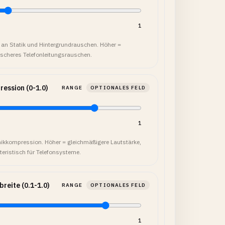
1
an Statik und Hintergrundrauschen. Höher =
tischeres Telefonleitungsrauschen.
ession (0-1.0)
RANGE
OPTIONALES FELD
1
kkompression. Höher = gleichmäßigere Lautstärke,
teristisch für Telefonsysteme.
reite (0.1-1.0)
RANGE
OPTIONALES FELD
1