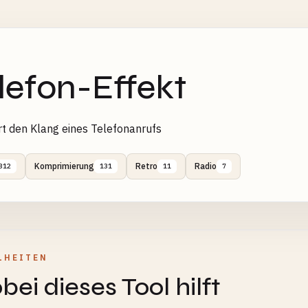
lefon-Effekt
rt den Klang eines Telefonanrufs
Komprimierung
Retro
Radio
312
131
11
7
LHEITEN
ei dieses Tool hilft