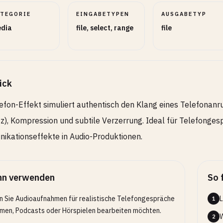
ATEGORIE
EINGABETYPEN
AUSGABETYP
dia
file, select, range
file
ick
efon-Effekt simuliert authentisch den Klang eines Telefonan
), Kompression und subtile Verzerrung. Ideal für Telefonge
kationseffekte in Audio-Produktionen.
n verwenden
So 
 Sie Audioaufnahmen für realistische Telefongespräche
L
1
ilmen, Podcasts oder Hörspielen bearbeiten möchten.
W
2