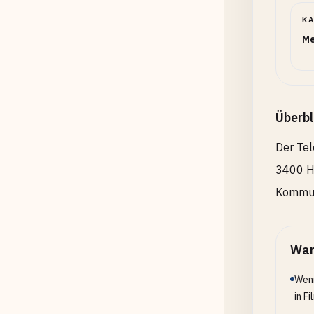
K
Me
Überbl
Der Tel
3400 Hz
Kommuni
Wan
Wenn
in F