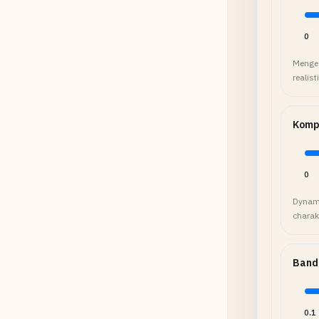
0
Menge 
realis
Kompr
0
Dynami
charak
Bandb
0.1