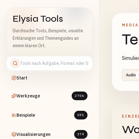
Elysia Tools
MEDIA
Durchsuche Tools, Beispiele, visuelle
Te
Erklärungen und Themenguides an
einem klaren Ort.
Simulie
Audio
Start
Werkzeuge
2706
Beispiele
591
EINZE
Wob
Visualisierungen
379