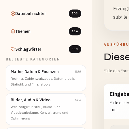
Erzeugt
Dateibetrachter
103
subtile
Themen
136
AUSFÜHR
Schlagwörter
333
Diese
BELIEBTE KATEGORIEN
Fülle das Form
Mathe, Datum & Finanzen
586
Rechner, Zahlenwerkzeuge, Datumslogik,
Statistik und Finanztools
Eingab
Bilder, Audio & Video
564
Fülle die 
Werkzeuge für Bild-, Audio- und
Tool.
Videobearbeitung, Konvertierung und
Optimierung