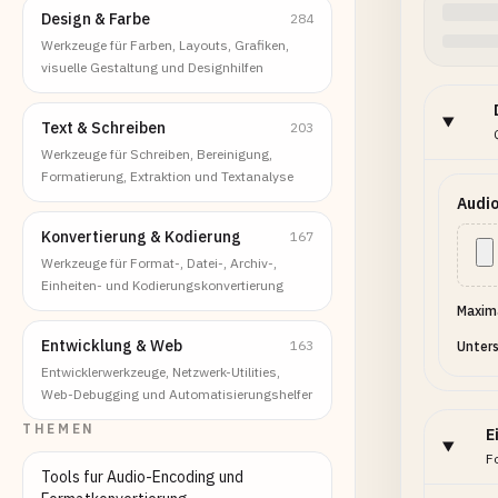
Design & Farbe
284
Werkzeuge für Farben, Layouts, Grafiken,
visuelle Gestaltung und Designhilfen
Text & Schreiben
203
Werkzeuge für Schreiben, Bereinigung,
Formatierung, Extraktion und Textanalyse
Audio
Konvertierung & Kodierung
167
Werkzeuge für Format-, Datei-, Archiv-,
Einheiten- und Kodierungskonvertierung
Maxima
Entwicklung & Web
163
Unters
Entwicklerwerkzeuge, Netzwerk-Utilities,
Web-Debugging und Automatisierungshelfer
THEMEN
E
F
Tools fur Audio-Encoding und