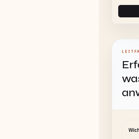
LEITF
Erf
was
an
Wich