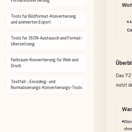
Formatkonvertierung
Wich
Tools fur Bildformat-Konvertierung
und animierten Export
K
Co
Tools fur JSON-Austausch und Format-
Ubersetzung
Farbraum-Konvertierung fur Web und
Überbl
Druck
Das 7Z-
Textfall-, Encoding- und
nutzt d
Normalisierungs-Konvertierungs-Tools
Wan
Wenn
ohne