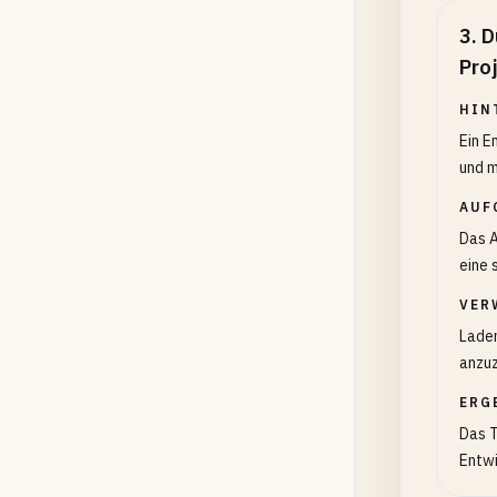
3
.
D
Pro
HIN
Ein E
und m
AUF
Das A
eine 
VER
Laden
anzuz
ERG
Das T
Entwi