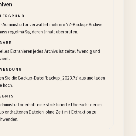
hiven
TERGRUND
IT-Administrator verwaltet mehrere 7Z-Backup-Archive
uss regelmäßig deren Inhalt überprüfen.
GABE
lles Extrahieren jedes Archivs ist zeitaufwendig und
zient.
WENDUNG
n Sie die Backup-Datei 'backup_2023.7z' aus und laden
ie hoch.
EBNIS
dministrator erhält eine strukturierte Übersicht der im
p enthaltenen Dateien, ohne Zeit mit Extraktion zu
chwenden.