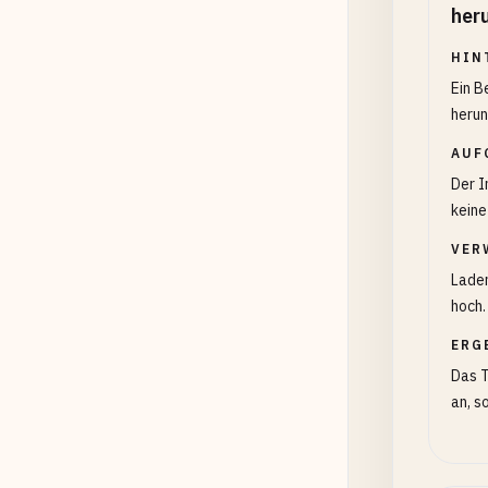
her
HIN
Ein B
herun
AUF
Der I
keine
VER
Laden
hoch.
ERG
Das T
an, s