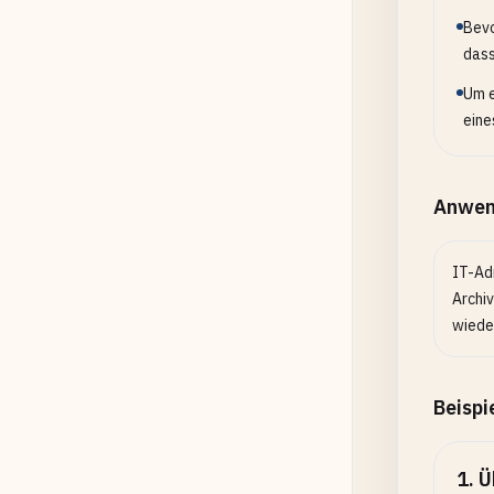
Bevo
dass
Um e
eine
Anwen
IT-Ad
Archiv
wiede
Beispi
1
.
Ü