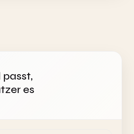
 passt,
tzer es