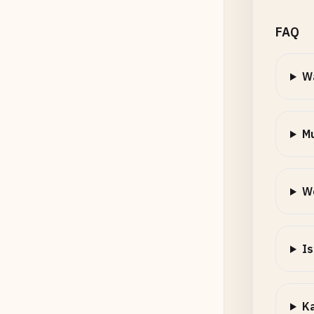
FAQ
Wa
Mu
We
Is
Ka