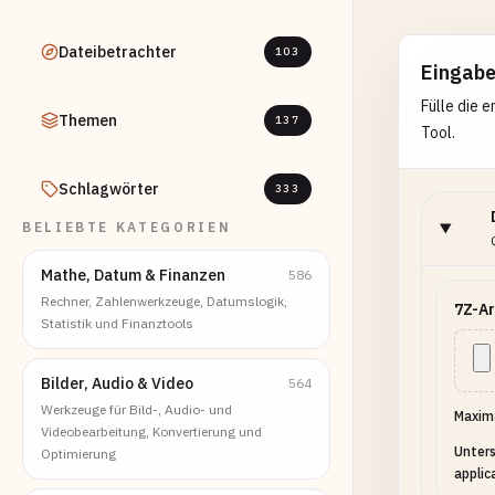
Dateibetrachter
103
Eingab
Fülle die 
Themen
137
Tool.
Schlagwörter
333
BELIEBTE KATEGORIEN
Mathe, Datum & Finanzen
586
Rechner, Zahlenwerkzeuge, Datumslogik,
7Z-Ar
Statistik und Finanztools
Bilder, Audio & Video
564
Werkzeuge für Bild-, Audio- und
Maxima
Videobearbeitung, Konvertierung und
Unters
Optimierung
applic