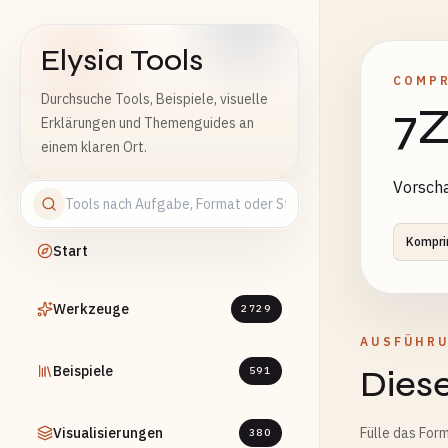
Elysia Tools
COMP
Durchsuche Tools, Beispiele, visuelle
7Z
Erklärungen und Themenguides an
einem klaren Ort.
Vorscha
Kompri
Start
Werkzeuge
2729
AUSFÜHR
Beispiele
Diese
591
Visualisierungen
Fülle das Form
380