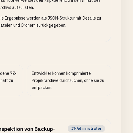
as Tool verwendet den 7zip-Befehl, um den Inhalt des
rchivs aufzulisten.
ie Ergebnisse werden als JSON-Struktur mit Details zu
ateien und Ordnern zurückgegeben.
adene 7Z-
Entwickler können komprimierte
nhalt zu
Projektarchive durchsuchen, ohne sie zu
entpacken.
nspektion von Backup-
IT-Administrator