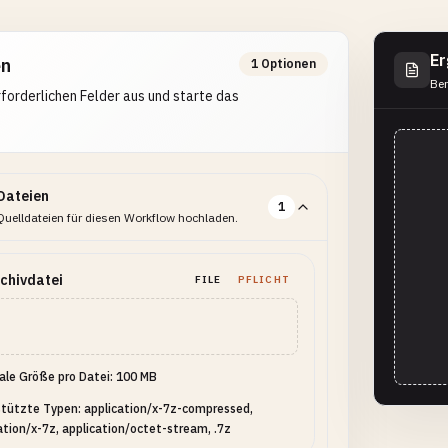
Er
en
1 Optionen
Ber
erforderlichen Felder aus und starte das
Dateien
1
Quelldateien für diesen Workflow hochladen.
chivdatei
FILE
PFLICHT
le Größe pro Datei: 100 MB
tützte Typen: application/x-7z-compressed,
ation/x-7z, application/octet-stream, .7z