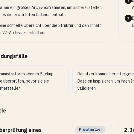
D
2
r Sie ein großes Archiv extrahieren, um sicherzustellen,
A
 es die erwarteten Dateien enthält.
D
3
ine schnelle Übersicht über die Struktur und den Inhalt
D
s 7Z-Archivs zu erhalten.
dungsfälle
ministratoren können Backup-
Benutzer können heruntergel
e überprüfen, bevor sie sie
Dateien inspizieren, um ihren I
rherstellen.
validieren.
ele
berprüfung eines
2
.
I
Privatnutzer