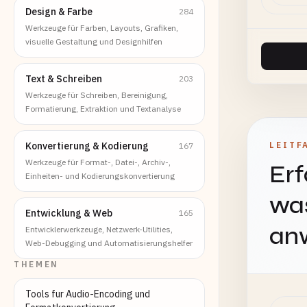
Design & Farbe
284
Werkzeuge für Farben, Layouts, Grafiken,
visuelle Gestaltung und Designhilfen
Text & Schreiben
203
Werkzeuge für Schreiben, Bereinigung,
Formatierung, Extraktion und Textanalyse
Konvertierung & Kodierung
LEITF
167
Werkzeuge für Format-, Datei-, Archiv-,
Erf
Einheiten- und Kodierungskonvertierung
was
Entwicklung & Web
165
an
Entwicklerwerkzeuge, Netzwerk-Utilities,
Web-Debugging und Automatisierungshelfer
THEMEN
Tools fur Audio-Encoding und