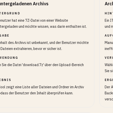
untergeladenen Archivs
Arc
TERGRUND
HIN
enutzer hat eine 7Z-Datei von einer Website
Ein 
tergeladen und möchte wissen, was darin enthalten ist.
und m
GABE
AUF
nhalt des Archivs ist unbekannt, und der Benutzer möchte
Manue
 Dateien extrahieren, bevor er sicher ist.
ineffi
WENDUNG
VER
 Sie die Datei 'download.7z' über den Upload-Bereich
Wähle
Sie s
EBNIS
ERG
ool zeigt eine Liste aller Dateien und Ordner im Archiv
Der A
odass der Benutzer den Inhalt überprüfen kann.
Backu
vers