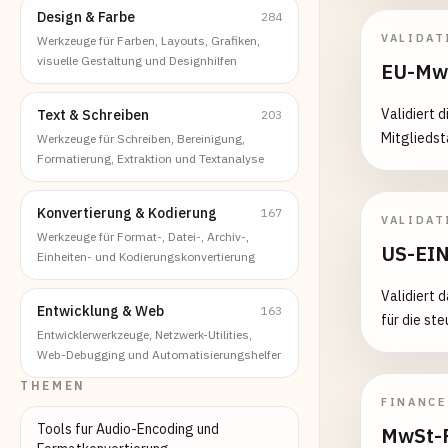
Spalte hin
Design & Farbe
284
"formula": 
VALIDAT
Werkzeuge für Farben, Layouts, Grafiken,
"remove_co
visuelle Gestaltung und Designhilfen
EU-MwS
Datentyp k
"alter", "t
Validiert 
Text & Schreiben
203
"calculate
Mitglieds
Werkzeuge für Schreiben, Bereinigung,
steuer + ve
Formatierung, Extraktion und Textanalyse
"filter_col
Konvertierung & Kodierung
167
VALIDAT
Werkzeuge für Format-, Datei-, Archiv-,
US-EIN
Einheiten- und Kodierungskonvertierung
Validiert 
Entwicklung & Web
163
für die st
Entwicklerwerkzeuge, Netzwerk-Utilities,
Web-Debugging und Automatisierungshelfer
THEMEN
FINANCE
Tools fur Audio-Encoding und
MwSt-