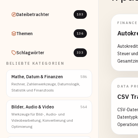
Dateibetrachter
103
FINANCE
Autokr
Themen
136
Autokredit
Schlagwörter
333
Steuer und
Gesamtzin
BELIEBTE KATEGORIEN
und jährli
Mathe, Datum & Finanzen
586
Rechner, Zahlenwerkzeuge, Datumslogik,
DATA PR
Statistik und Finanztools
CSV Tr
Bilder, Audio & Video
564
CSV-Daten
Werkzeuge für Bild-, Audio- und
Datentypko
Videobearbeitung, Konvertierung und
Operations
Optimierung
"column": 