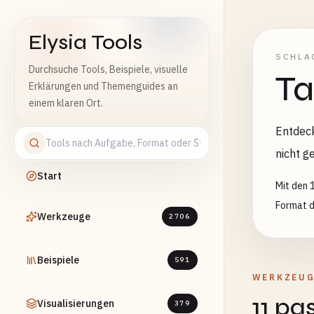
Elysia Tools
SCHLA
Durchsuche Tools, Beispiele, visuelle
Ta
Erklärungen und Themenguides an
einem klaren Ort.
Entdeck
nicht g
Start
Mit den 
Format du
Werkzeuge
2706
Beispiele
591
WERKZEU
11 pa
Visualisierungen
379