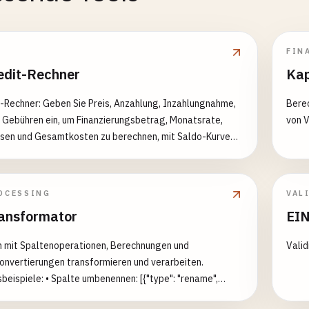
FIN
edit-Rechner
Kap
-Rechner: Geben Sie Preis, Anzahlung, Inzahlungnahme,
Berec
 Gebühren ein, um Finanzierungsbetrag, Monatsrate,
von 
sen und Gesamtkosten zu berechnen, mit Saldo-Kurve
chem Tilgungsplan.
OCESSING
VAL
ansformator
EIN
 mit Spaltenoperationen, Berechnungen und
Vali
nvertierungen transformieren und verarbeiten.
beispiele: • Spalte umbenennen: [{"type": "rename",
"alter_name", "new_name": "neuer_name"}] • Berechnete