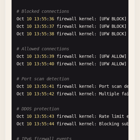
# Blocked connections
Oct
10
13
:
55
:
36
firewall
kernel
: [
UFW
BLOCK
] 
IN
=
e
Oct
10
13
:
55
:
37
firewall
kernel
: [
UFW
BLOCK
] 
IN
=
e
Oct
10
13
:
55
:
38
firewall
kernel
: [
UFW
BLOCK
] 
IN
=
e
# Allowed connections
Oct
10
13
:
55
:
39
firewall
kernel
: [
UFW
ALLOW
] 
IN
=
e
Oct
10
13
:
55
:
40
firewall
kernel
: [
UFW
ALLOW
] 
IN
=
e
# Port scan detection
Oct
10
13
:
55
:
41
firewall
kernel
: 
Port
scan
detect
Oct
10
13
:
55
:
42
firewall
kernel
: 
Multiple
failed
# DDOS protection
Oct
10
13
:
55
:
43
firewall
kernel
: 
Rate
limit
excee
Oct
10
13
:
55
:
44
firewall
kernel
: 
Blocking
subnet
# IPv6 firewall events