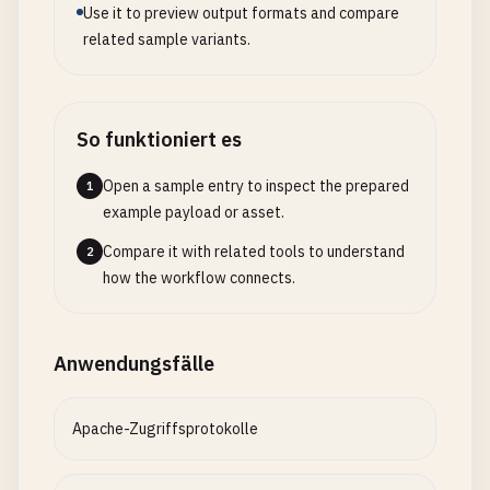
Use it to preview output formats and compare
related sample variants.
# Network addresses
192.168
.
1.0
10.0
.
0.0
So funktioniert es
# Compressed IPv6
2001
:
db8
::
1
Open a sample entry to inspect the prepared
1
2001
:
db8
:
85
a3
::
8
a2e
:
370
:
7334
example payload or asset.
fe80
::
2
a1
:
cbff
:
fe80
:
1
d2
Compare it with related tools to understand
2
how the workflow connects.
# IPv6 with IPv4 embedded (not recommended but ex
::
ffff
:
192.168
.
1.1
::
ffff
:
10.0
.
0.1
Anwendungsfälle
# IP in URLs
https
:
//192.168.1.1/admin
Apache-Zugriffsprotokolle
http
:
//10.0.0.1:8080/api
https
:
//[2001:db8::1]:443/secure