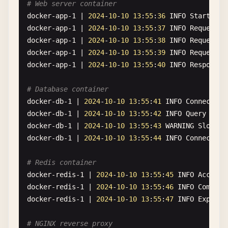
# Web server container
docker-app-1
| 
2024
-
10
-
10
13
:
55
:
36
INFO
Starting
docker-app-1
| 
2024
-
10
-
10
13
:
55
:
37
INFO
Request
f
docker-app-1
| 
2024
-
10
-
10
13
:
55
:
38
INFO
Request
f
docker-app-1
| 
2024
-
10
-
10
13
:
55
:
39
INFO
Request
f
docker-app-1
| 
2024
-
10
-
10
13
:
55
:
40
INFO
Response
# Database container
docker-db-1
| 
2024
-
10
-
10
13
:
55
:
41
INFO
Connection
docker-db-1
| 
2024
-
10
-
10
13
:
55
:
42
INFO
Query
from
docker-db-1
| 
2024
-
10
-
10
13
:
55
:
43
WARNING
Slow
qu
docker-db-1
| 
2024
-
10
-
10
13
:
55
:
44
INFO
Connection
# Redis container
docker-redis-1
| 
2024
-
10
-
10
13
:
55
:
45
INFO
Accepte
docker-redis-1
| 
2024
-
10
-
10
13
:
55
:
46
INFO
Command
docker-redis-1
| 
2024
-
10
-
10
13
:
55
:
47
INFO
Expired
# NGINX reverse proxy