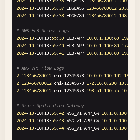
2024
-
10
-
10
T13
:
55
:
36
EDGE123
123456789012
2001
:
0
db
2024
-
10
-
10
T13
:
55
:
37
EDGE456
123456789012
203.0
.
11
2024
-
10
-
10
T13
:
55
:
38
EDGE789
123456789012
198.51
.
1
# AWS ELB Access Logs
2024
-
10
-
10
T13
:
55
:
39
ELB-APP
10.0
.
1.100
:
80
192.168
2024
-
10
-
10
T13
:
55
:
40
ELB-APP
10.0
.
1.100
:
80
172.16
.
2024
-
10
-
10
T13
:
55
:
41
ELB-APP
10.0
.
1.100
:
80
198.18
.
# AWS VPC Flow Logs
2
123456789012
eni-12345678
10.0
.
0.100
192.168
.
1.
2
123456789012
eni-12345678
172.16
.
0.200
10.0
.
0.1
2
123456789012
eni-12345678
198.51
.
100.75
10.0
.
0.
# Azure Application Gateway
2024
-
10
-
10
T13
:
55
:
42
WSG_v1
APP_GW
10.1
.
0.100
203.
2024
-
10
-
10
T13
:
55
:
43
WSG_v1
APP_GW
10.1
.
0.100
198.
2024
-
10
-
10
T13
:
55
:
44
WSG_v1
APP_GW
10.1
.
0.100
66.2