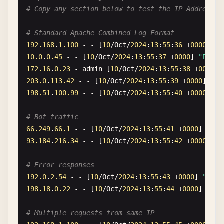
# Copy any section below to test the IP Address E
# Standard Apache Combined Log Format
192.168
.
1.100
- - [
10
/
Oct
/
2024
:
13
:
55
:
36
+
0000
] 
"G
10.0
.
0.45
- - [
10
/
Oct
/
2024
:
13
:
55
:
37
+
0000
] 
"POST 
172.16
.
0.23
- 
admin
[
10
/
Oct
/
2024
:
13
:
55
:
38
+
0000
] 
203.0
.
113.42
- - [
10
/
Oct
/
2024
:
13
:
55
:
39
+
0000
] 
"GE
198.51
.
100.99
- - [
10
/
Oct
/
2024
:
13
:
55
:
40
+
0000
] 
"P
# Bot traffic
66.249
.
66.1
- - [
10
/
Oct
/
2024
:
13
:
55
:
41
+
0000
] 
"GET
93.184
.
216.34
- - [
10
/
Oct
/
2024
:
13
:
55
:
42
+
0000
] 
"G
# Error responses
192.0
.
2.54
- - [
10
/
Oct
/
2024
:
13
:
55
:
43
+
0000
] 
"GET 
198.18
.
0.22
- - [
10
/
Oct
/
2024
:
13
:
55
:
44
+
0000
] 
"POS
# Multiple requests from same IP