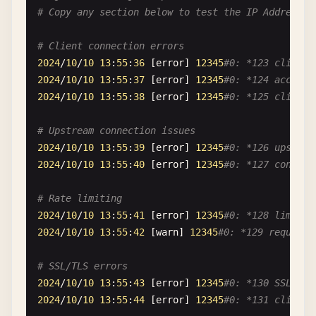
# Copy any section below to test the IP Address E
# Client connection errors
2024
/
10
/
10
13
:
55
:
36
[
error
] 
12345
#0: *123 client 
2024
/
10
/
10
13
:
55
:
37
[
error
] 
12345
#0: *124 access 
2024
/
10
/
10
13
:
55
:
38
[
error
] 
12345
#0: *125 client 
# Upstream connection issues
2024
/
10
/
10
13
:
55
:
39
[
error
] 
12345
#0: *126 upstrea
2024
/
10
/
10
13
:
55
:
40
[
error
] 
12345
#0: *127 connect
# Rate limiting
2024
/
10
/
10
13
:
55
:
41
[
error
] 
12345
#0: *128 limitin
2024
/
10
/
10
13
:
55
:
42
[
warn
] 
12345
#0: *129 request 
# SSL/TLS errors
2024
/
10
/
10
13
:
55
:
43
[
error
] 
12345
#0: *130 SSL_do_
2024
/
10
/
10
13
:
55
:
44
[
error
] 
12345
#0: *131 client 