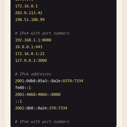
2024
-
10
-
10
13
:
55
:
57
[
ec2-instance
] 
Public
IP
: 
198
172.16
.
0.1
203.0
.
113.42
198.51
.
100.99
# IPv4 with port numbers
192.168
.
1.1
:
8080
10.0
.
0.1
:
443
172.16
.
0.1
:
22
127.0
.
0.1
:
3000
# IPv6 addresses
2001
:
0
db8
:
85
a3
::
8
a2e
:
0370
:
7334
fe80
::
1
2001
:
4860
:
4860
::
8888
::
1
2001
:
db8
::
8
a2e
:
370
:
7334
# IPv6 with port numbers