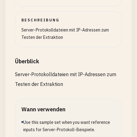
172.16
.
0.1
172.31
.
255.255
192.168
.
0.1
BESCHREIBUNG
192.168
.
255.255
Server-Protokolldateien mit IP-Adressen zum
Testen der Extraktion
# Reserved/documentation IPs
192.0
.
2.1
198.51
.
100.1
Überblick
203.0
.
113.1
198.18
.
0.1
Server-Protokolldateien mit IP-Adressen zum
Testen der Extraktion
# Loopback addresses
127.0
.
0.1
127.0
.
0.1
:
8080
::
1
Wann verwenden
# Broadcast addresses
Use this sample set when you want reference
192.168
.
1.255
inputs for Server-Protokoll-Beispiele.
10.255
.
255.255