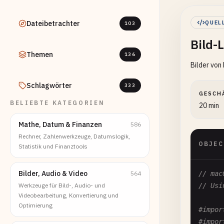
Dateibetrachter
QUEL
103
Bild-
Themen
136
Bilder von
Schlagwörter
333
GESCH
BELIEBTE KATEGORIEN
20 min
Mathe, Datum & Finanzen
586
Rechner, Zahlenwerkzeuge, Datumslogik,
OBJEC
Statistik und Finanztools
Bilder, Audio & Video
564
// mac
Werkzeuge für Bild-, Audio- und
// Usi
Videobearbeitung, Konvertierung und
Optimierung
#impor
#impor