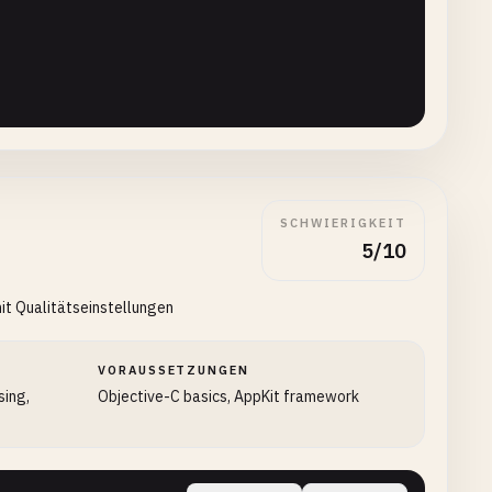
f"
, @
"bmp"
, @
"tiff"
, @
"webp"
];

athComponent
:
file
];

eString
]) {



SCHWIERIGKEIT
5/10
it Qualitätseinstellungen
VORAUSSETZUNGEN
images
.
count
);

sing,
Objective-C basics, AppKit framework
th
, 
newSize
.
height
);
