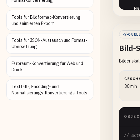
Formatkonvertierung
NS
Tools fur Bildformat-Konvertierung
und animierten Export
if
QUEL
Tools fur JSON-Austausch und Format-
Bild-
    } 
Ubersetzung
Bilder ska
    }

Farbraum-Konvertierung fur Web und
Druck
re
GESCH
}

30 min
Textfall-, Encoding- und
Normalisierungs-Konvertierungs-Tools
+ (
NSI
NS
OBJEC
if
// mac