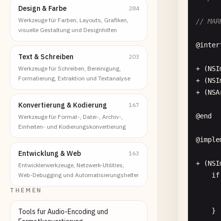
Design & Farbe
284
Werkzeuge für Farben, Layouts, Grafiken,
// MAR
visuelle Gestaltung und Designhilfen
@
inter
Text & Schreiben
203
Werkzeuge für Schreiben, Bereinigung,
+ (
NSI
Formatierung, Extraktion und Textanalyse
+ (
NSI
+ (
NSA
Konvertierung & Kodierung
167
@
end
Werkzeuge für Format-, Datei-, Archiv-,
Einheiten- und Kodierungskonvertierung
@
imple
Entwicklung & Web
163
+ (
NSI
Entwicklerwerkzeuge, Netzwerk-Utilities,
Web-Debugging und Automatisierungshelfer
if
THEMEN
    }

Tools fur Audio-Encoding und