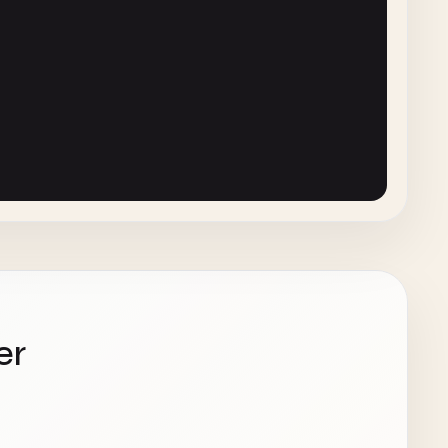
riginalSize
.
height
* 
factor
);

Size
.
width
, 
newSize
.
height
);

e
:
fileType
error
:
error
];

er