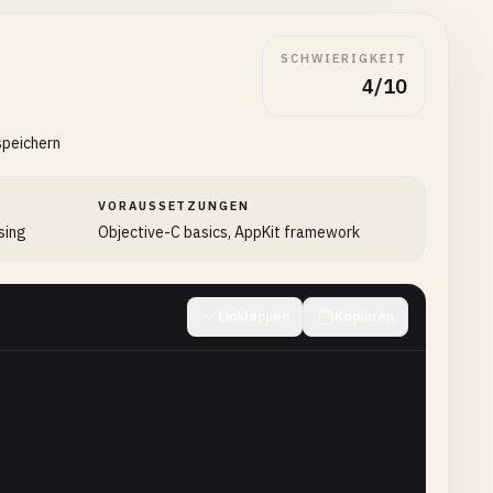
SCHWIERIGKEIT
4/10
speichern
VORAUSSETZUNGEN
sing
Objective-C basics, AppKit framework
Einklappen
Kopieren