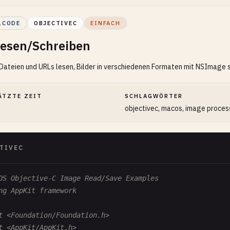
LCODE
OBJECTIVEC
EINFACH
Lesen/Schreiben
 Dateien und URLs lesen, Bilder in verschiedenen Formaten mit NSImage 
ÄTZTE ZEIT
SCHLAGWÖRTER
objectivec, macos, image proces
TIVEC
OS Objective-C Image Read/Save Examples
ng AppKit framework
t <Foundation/Foundation.h>
t <AppKit/AppKit.h>