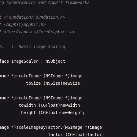
ng CoreGraphics and AppKit frameworks
else
{

NSLog
(@
"Failed to load image from URL: %@"
, 
url
);

t <Foundation/Foundation.h>
t <AppKit/AppKit.h>
t <CoreGraphics/CoreGraphics.h>
turn
image
;

K: - 1. Basic Image Scaling
rray
<
NSImage
*> *)
readImagesFromDirectory
:(
NSString
*)
di
face
ImageScaler
: 
NSObject
FileManager
*
fileManager
= [
NSFileManager
defaultManager
Error
*
error
= 
nil
;

mage
*)
scaleImage
:(
NSImage
*)
image
toSize
:(
NSSize
)
newSize
;

Array
*
contents
= [
fileManager
contentsOfDirectoryAtPath
mage
*)
scaleImage
:(
NSImage
*)
image
(!
contents
) {

toWidth
:(
CGFloat
)
newWidth
NSLog
(@
"Failed to read directory: %@"
, 
error
.
localized
height
:(
CGFloat
)
newHeight
;

return
nil
;

mage
*)
scaleImageByFactor
:(
NSImage
*)
image
factor
:(
CGFloat
)
factor
;

MutableArray
*
images
= [
NSMutableArray
array
];
