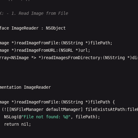
K: - 1. Read Image from File
face
ImageReader
: 
NSObject
mage
*)
readImageFromFile
:(
NSString
*)
filePath
;

mage
*)
readImageFromURL
:(
NSURL
*)
url
;

rray
<
NSImage
*> *)
readImagesFromDirectory
:(
NSString
*)
di
mentation
ImageReader
mage
*)
readImageFromFile
:(
NSString
*)
filePath
{

(![[
NSFileManager
defaultManager
] 
fileExistsAtPath
:
file
NSLog
(@
"File not found: %@"
, 
filePath
);

return
nil
;
