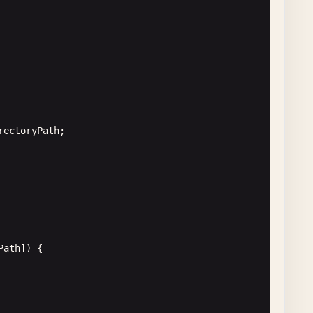
rectoryPath
;

Path
]) {
