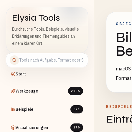
Elysia Tools
OBJEC
Durchsuche Tools, Beispiele, visuelle
Bi
Erklärungen und Themenguides an
einem klaren Ort.
Be
macOS O
Start
Format
Werkzeuge
2706
BEISPIEL
Beispiele
591
Eint
Visualisierungen
379