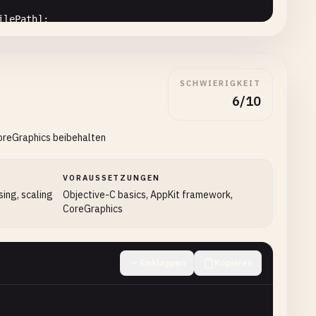
ilePath
];

SCHWIERIGKEIT
ath
, 
size
.
width
, 
size
.
height
);

6/10
CoreGraphics beibehalten
VORAUSSETZUNGEN
ing, scaling
Objective-C basics, AppKit framework,
CoreGraphics
l
];

Einklappen
Kopieren
.
width
, 
size
.
height
);
