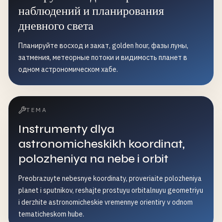
наблюдений и планирования
дневного света
Планируйте восход и закат, golden hour, фазы луны,
затмения, метеорные потоки и видимость планет в
одном астрономическом хабе.
ТЕМА
Instrumenty dlya
astronomicheskikh koordinat,
polozheniya na nebe i orbit
Preobrazuyte nebesnye koordinaty, proveriaite polozheniya
planet i sputnikov, reshajte prostuyu orbitalnuyu geometriyu
i derzhite astronomicheskie vremennye orientiry v odnom
tematicheskom hube.