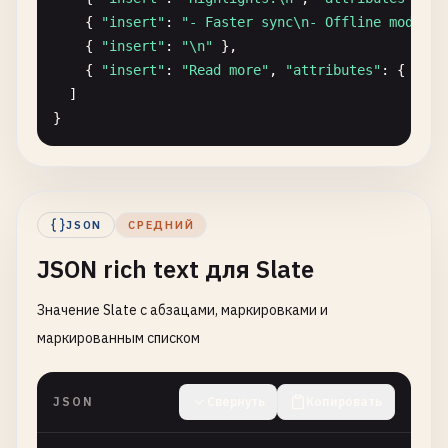
    { 
"insert"
: 
"- Faster sync\n- Offline mode\n"
    { 
"insert"
: 
"\n"
},

    { 
"insert"
: 
"Read more"
, 
"attributes"
: { 
"lin
  ]

}
JSON
СРЕДНИЙ
JSON rich text для Slate
Значение Slate с абзацами, маркировками и
маркированным списком
JSON
Свернуть
Копировать