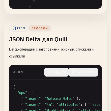
          ]

        },

        {

"type"
: 
"listItem"
,

"content"
: [

JSON
ПРОСТОЙ
            { 
"type"
: 
"paragraph"
, 
"content"
: [{ 
JSON Delta для Quill
          ]

        }

Delta-операции с заголовками, жирным, списками и
      ]

    },

ссылками
    {

"type"
: 
"codeBlock"
,

JSON
Свернуть
Копировать
"attrs"
: { 
"language"
: 
"json"
},

"content"
: [

        { 
"type"
: 
"text"
, 
"text"
: 
"{\"status\":\"
{

      ]

"ops"
: [

    }

    { 
"insert"
: 
"Release Notes"
},

  ]

    { 
"insert"
: 
"\n"
, 
"attributes"
: { 
"header"
: 
2
}
    { 
"insert"
: 
"Highlights:\n"
, 
"attributes"
: { 