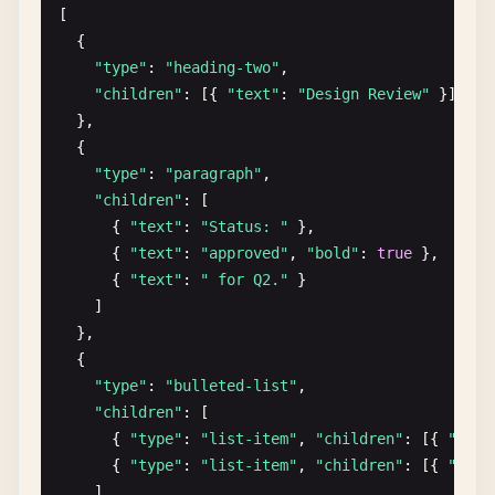
[

  {

"type"
: 
"heading-two"
,

"children"
: [{ 
"text"
: 
"Design Review"
}]

  },

  {

"type"
: 
"paragraph"
,

"children"
: [

      { 
"text"
: 
"Status: "
},

      { 
"text"
: 
"approved"
, 
"bold"
: 
true
},

      { 
"text"
: 
" for Q2."
}

    ]

  },

  {

"type"
: 
"bulleted-list"
,

"children"
: [

      { 
"type"
: 
"list-item"
, 
"children"
: [{ 
"text
      { 
"type"
: 
"list-item"
, 
"children"
: [{ 
"text
    ]
