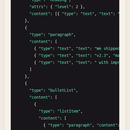
"attrs"
: { 
"level"
: 
2
},

"content"
: [{ 
"type"
: 
"text"
, 
"text"
: 
"Proj
    },

    {

"type"
: 
"paragraph"
,

"content"
: [

        { 
"type"
: 
"text"
, 
"text"
: 
"We shipped "
},
        { 
"type"
: 
"text"
, 
"text"
: 
"v2.3"
, 
"marks"
        { 
"type"
: 
"text"
, 
"text"
: 
" with improved
      ]

    },

    {

"type"
: 
"bulletList"
,

"content"
: [

        {

"type"
: 
"listItem"
,

"content"
: [

            { 
"type"
: 
"paragraph"
, 
"content"
: [{ 