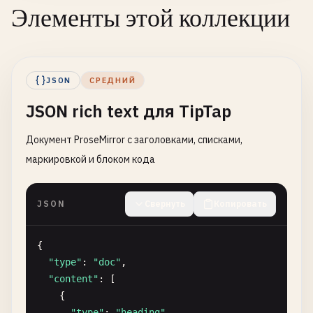
Элементы этой коллекции
JSON
СРЕДНИЙ
JSON rich text для TipTap
Документ ProseMirror с заголовками, списками,
маркировкой и блоком кода
JSON
Свернуть
Копировать
{

"type"
: 
"doc"
,

"content"
: [

    {

"type"
: 
"heading"
,
