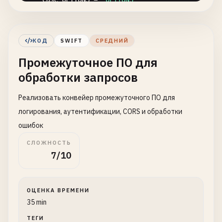
case
ANY
= 
"*"
}

КОД
SWIFT
СРЕДНИЙ
// HTTP Response representation
Промежуточное ПО для
struct
HTTPResponse
{

var
statusCode
: 
HTTPStatusCode
= .
ok
обработки запросов
var
headers
: [
String
: 
String
] = [:]

var
body
: 
Data
?

Реализовать конвейер промежуточного ПО для
логирования, аутентификации, CORS и обработки
init
(
statusCode
: 
HTTPStatusCode
= .
ok
, 
header
ошибок
self
.
statusCode
= 
statusCode
self
.
headers
= 
headers
СЛОЖНОСТЬ
7/10
self
.
body
= 
body
}

func
setContentType
(
_
contentType
: 
String
) ->
ОЦЕНКА ВРЕМЕНИ
35 min
var
response
= 
self
response
.
headers
[
"Content-Type"
] = 
conten
ТЕГИ