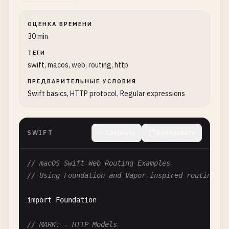
ОЦЕНКА ВРЕМЕНИ
30 min
ТЕГИ
swift, macos, web, routing, http
ПРЕДВАРИТЕЛЬНЫЕ УСЛОВИЯ
Swift basics, HTTP protocol, Regular expressions
SWIFT
Свернуть
Копировать
// macOS Swift Web Routing Examples
// Using Foundation and Vapor-inspired routing pa
import
Foundation
// MARK: - HTTP Models