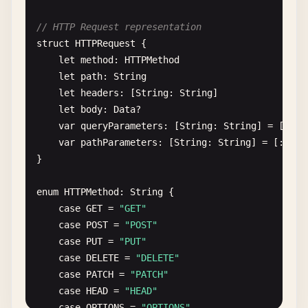
// HTTP Request representation
struct
HTTPRequest
{

let
method
: 
HTTPMethod
let
path
: 
String
let
headers
: [
String
: 
String
]

let
body
: 
Data
?

var
queryParameters
: [
String
: 
String
] = [:]

var
pathParameters
: [
String
: 
String
] = [:]

}

enum
HTTPMethod
: 
String
{

case
GET
= 
"GET"
case
POST
= 
"POST"
case
PUT
= 
"PUT"
case
DELETE
= 
"DELETE"
case
PATCH
= 
"PATCH"
case
HEAD
= 
"HEAD"
case
OPTIONS
= 
"OPTIONS"