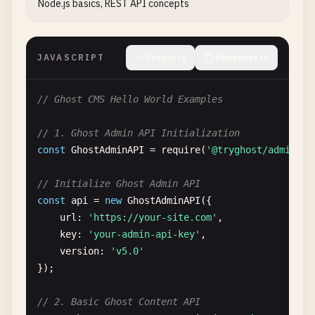
Node.js basics, REST API concepts
JAVASCRIPT
Свернуть
Копировать
// Ghost CMS Hello World Examples
// 1. Ghost Admin API Initialization
const
GhostAdminAPI
= 
require
(
'@tryghost/admin-ap
// Initialize Ghost Admin API
const
api
= 
new
GhostAdminAPI
({

url
: 
'https://your-site.com'
,

key
: 
'your-admin-api-key'
,

version
: 
'v5.0'
});

// 2. Basic Ghost Content API