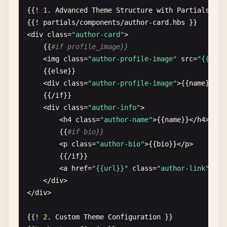
{{! 
1
. 
Advanced
Theme
Structure
with
Partials
}}

    }

{{! 
partials
/
components
/
author-card
.
hbs
}}

}

<
div
class
=
"author-card"
>

    {{
#if profile_image}}
// 5. Ghost Theme Structure
<
img
class
=
"author-profile-image"
src
=
"{{prof
// Default theme structure for Ghost
    {{
else
}}

const
themeStructure
= {

    <
div
class
=
"author-profile-image"
>{{
name
}}<
/
d
"package.json"
: {

    {{
/
if
}}

"name"
: 
"my-ghost-theme"
,

    <
div
class
=
"author-info"
>

"version"
: 
"1.0.0"
,

        <
h4
class
=
"author-name"
>{{
name
}}<
/
h4
>

"description"
: 
"A custom Ghost theme"
,

        {{
#if bio}}
"engines"
: {

<
p
class
=
"author-bio"
>{{
bio
}}<
/
p
>

"ghost"
: 
">=5.0.0"
        {{
/
if
}}

}

        <
a
href
=
"{{url}}"
class
=
"author-link"
>
Mor
    },

    <
/
div
>

"default.hbs"
: 
`<!DOCTYPE html>

<
/
div
>

<html lang="{{lang}}">

<head>

{{! 
2
. 
Custom
Theme
Configuration
}}

    <meta charset="utf-8">
