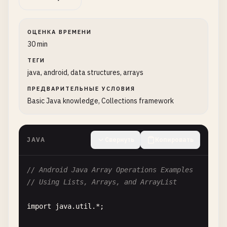
ОЦЕНКА ВРЕМЕНИ
30 min
ТЕГИ
java, android, data structures, arrays
ПРЕДВАРИТЕЛЬНЫЕ УСЛОВИЯ
Basic Java knowledge, Collections framework
JAVA
Свернуть
Копировать
// Android Java Array Operations Examples
// Using Lists, Arrays, and ArrayList
import
java
.
util
.*;
