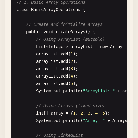
// 1. Basic Array Operations
class
BasicArrayOperations
{

// Create and initialize arrays
public
void
createArrays
() {

// Using ArrayList (mutable)
List
<
Integer
> 
arrayList
= 
new
ArrayList
<>
arrayList
.
add
(
1
);

arrayList
.
add
(
2
);

arrayList
.
add
(
3
);

arrayList
.
add
(
4
);

arrayList
.
add
(
5
);

System
.
out
.
println
(
"ArrayList: "
+ 
arrayL
// Using Arrays (fixed size)
int
[] 
array
= {
1
, 
2
, 
3
, 
4
, 
5
};

System
.
out
.
println
(
"Array: "
+ 
Arrays
.
toS
// Using LinkedList