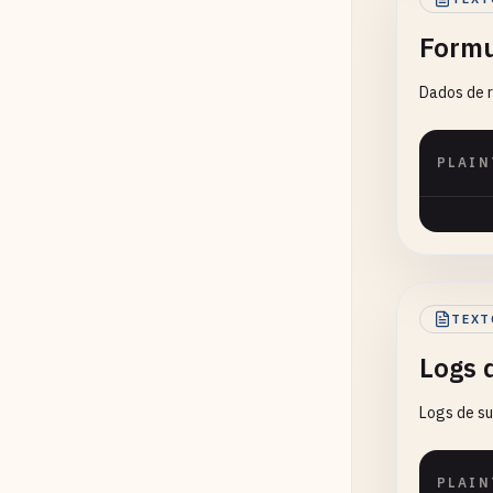
Formu
Dados de r
PLAIN
TEXT
Logs 
Logs de su
PLAIN