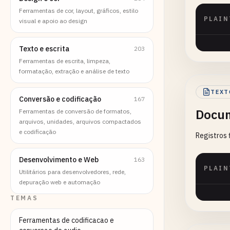
Ferramentas de cor, layout, gráficos, estilo
PLAIN
visual e apoio ao design
Texto e escrita
203
Ferramentas de escrita, limpeza,
formatação, extração e análise de texto
TEXT
Conversão e codificação
167
Docum
Ferramentas de conversão de formatos,
arquivos, unidades, arquivos compactados
e codificação
Registros 
Desenvolvimento e Web
163
PLAIN
Utilitários para desenvolvedores, rede,
depuração web e automação
TEMAS
Ferramentas de codificacao e