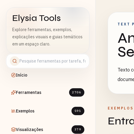
Elysia Tools
TEXT 
Explore ferramentas, exemplos,
Am
explicações visuais e guias temáticos
em um espaço claro.
Se
Texto c
Início
documen
Ferramentas
2706
EXEMPLOS
Exemplos
591
Entr
Visualizações
379