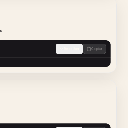
to
Recolher
Copiar