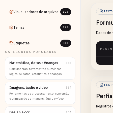
Visualizadores de arquivos
TEXT
103
Formu
Temas
136
Dados de r
Etiquetas
333
PLAIN
CATEGORIAS POPULARES
Matemática, datas e finanças
586
Calculadoras, ferramentas numéricas,
lógica de datas, estatística e finanças
TEXT
Imagens, áudio e vídeo
564
Ferramentas de processamento, conversão
Perfis
e otimização de imagens, áudio e vídeo
Registros 
Design e cor
284