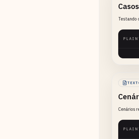
Casos
Testando c
PLAIN
TEXT
Cenár
Cenários r
PLAIN