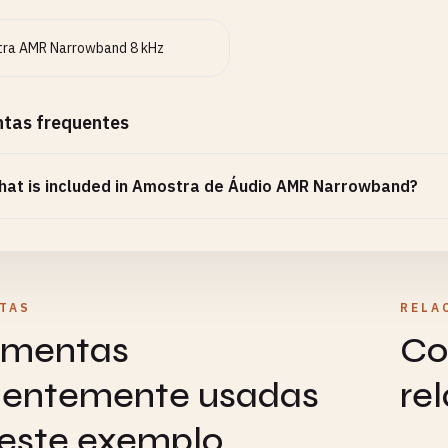
ra AMR Narrowband 8 kHz
ntas frequentes
at is included in Amostra de Áudio AMR Narrowband?
TAS
RELA
amentas
Co
uentemente usadas
re
este exemplo