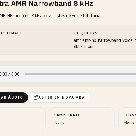
ra AMR Narrowband 8 kHz
MR-NB mono em 8 kHz para testes de voz e telefonia
 ESTIMADO
ETIQUETAS
amr, amr-nb, narrowband, voice, 
8khz, mono
XAR ÁUDIO
ABRIR EM NOVA ABA
T
SAMPLERATE
CHAN
B
8 kHz
Mono