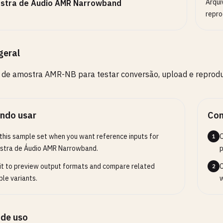
Arqui
stra de Áudio AMR Narrowband
repro
geral
 de amostra AMR-NB para testar conversão, upload e reprodu
ndo usar
Com
this sample set when you want reference inputs for
O
1
stra de Áudio AMR Narrowband.
p
it to preview output formats and compare related
C
2
le variants.
w
 de uso