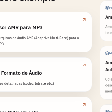
M
Am
sor AMR para MP3
Amos
tele
rquivos de áudio AMR (Adaptive Multi-Rate) para o
MP3
M
Amo
Au
e Formato de Áudio
Cole
s detalhadas (codec, bitrate etc.)
dese
med
M