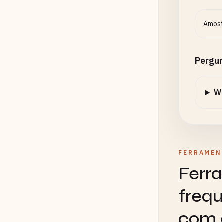
Amost
Pergu
Wh
FERRAMEN
Ferr
freq
com 