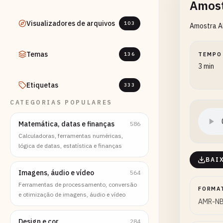
Amost
Visualizadores de arquivos
103
Amostra A
Temas
136
TEMPO
3 min
Etiquetas
333
CATEGORIAS POPULARES
Matemática, datas e finanças
586
Calculadoras, ferramentas numéricas,
lógica de datas, estatística e finanças
BAI
Imagens, áudio e vídeo
564
Ferramentas de processamento, conversão
FORMA
e otimização de imagens, áudio e vídeo
AMR-N
Design e cor
284