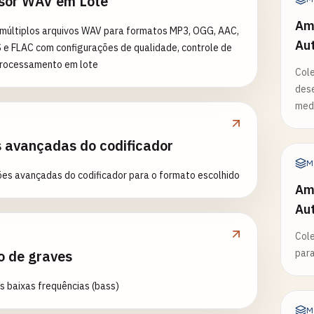
sor WAV em Lote
Amo
múltiplos arquivos WAV para formatos MP3, OGG, AAC,
Au
e FLAC com configurações de qualidade, controle de
processamento em lote
Cole
dese
med
 avançadas do codificador
M
es avançadas do codificador para o formato escolhido
Amo
Au
Cole
o de graves
para
 baixas frequências (bass)
M