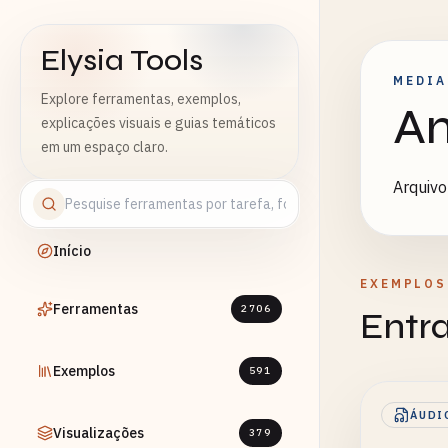
Elysia Tools
MEDIA
Explore ferramentas, exemplos,
Am
explicações visuais e guias temáticos
em um espaço claro.
Arquivo
Início
EXEMPLOS
Ferramentas
2706
Entr
Exemplos
591
ÁUDI
Visualizações
379