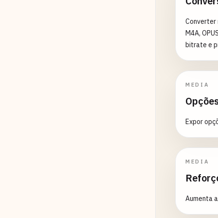
Conver
Converter 
M4A, OPUS 
bitrate e 
MEDIA
Opções
Expor opçõ
MEDIA
Reforç
Aumenta as