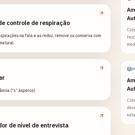
Amo
Au
de controle de respiração
Cole
spirações na fala e as reduz, remove ou conserva com
test
natural.
med
M
er
Amo
Au
lância (“s” ásperos)
Cole
dese
natu
or de nível de entrevista