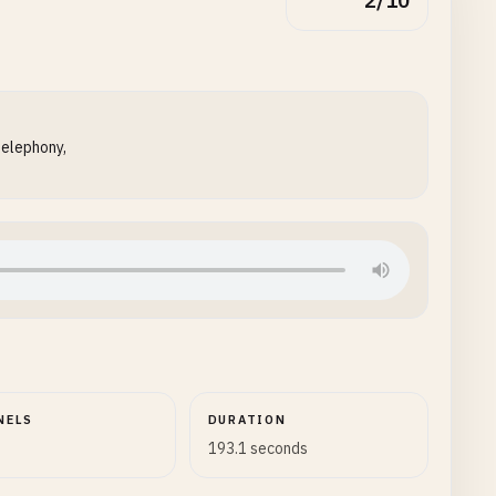
2/10
telephony,
NELS
DURATION
193.1 seconds