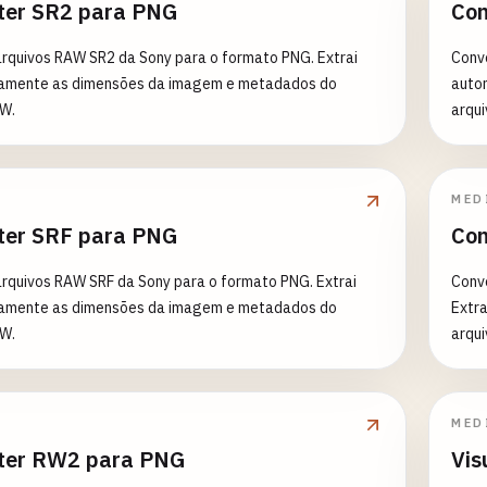
ter SR2 para PNG
Con
rquivos RAW SR2 da Sony para o formato PNG. Extrai
Conve
amente as dimensões da imagem e metadados do
auto
AW.
arqu
MED
ter SRF para PNG
Con
rquivos RAW SRF da Sony para o formato PNG. Extrai
Conv
amente as dimensões da imagem e metadados do
Extr
AW.
arqu
MED
ter RW2 para PNG
Vis