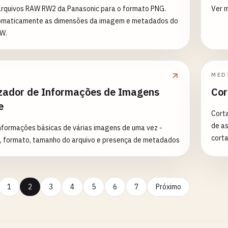
arquivos RAW RW2 da Panasonic para o formato PNG.
Ver 
tomaticamente as dimensões da imagem e metadados do
AW.
MED
izador de Informações de Imagens
Cor
e
Corta
de a
informações básicas de várias imagens de uma vez -
cort
, formato, tamanho do arquivo e presença de metadados
1
2
3
4
5
6
7
Próximo