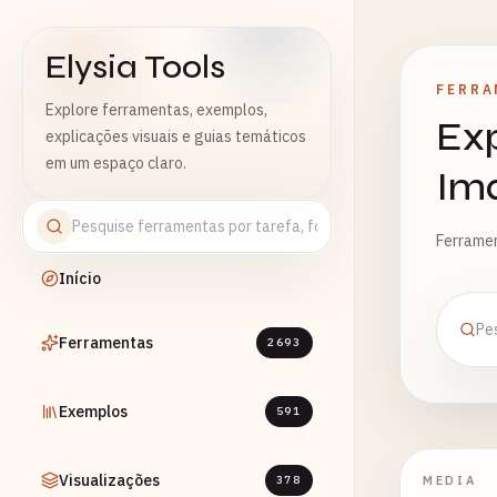
Elysia Tools
FERRA
Explore ferramentas, exemplos,
Exp
explicações visuais e guias temáticos
em um espaço claro.
Ima
Ferramen
Início
Ferramentas
2693
Exemplos
591
Visualizações
378
MEDIA