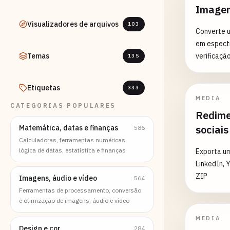
Imagem
Visualizadores de arquivos
103
Converte 
em espectr
Temas
verificação
135
Etiquetas
333
MEDIA
CATEGORIAS POPULARES
Redime
sociais
Matemática, datas e finanças
586
Calculadoras, ferramentas numéricas,
lógica de datas, estatística e finanças
Exporta u
LinkedIn, 
ZIP
Imagens, áudio e vídeo
564
Ferramentas de processamento, conversão
e otimização de imagens, áudio e vídeo
MEDIA
Design e cor
284