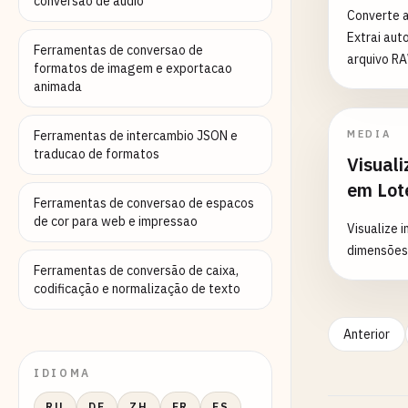
conversao de audio
Converte 
Extrai au
Ferramentas de conversao de
arquivo R
formatos de imagem e exportacao
animada
Ferramentas de intercambio JSON e
MEDIA
traducao de formatos
Visual
em Lot
Ferramentas de conversao de espacos
de cor para web e impressao
Visualize 
dimensões
Ferramentas de conversão de caixa,
codificação e normalização de texto
Anterior
IDIOMA
RU
DE
ZH
FR
ES