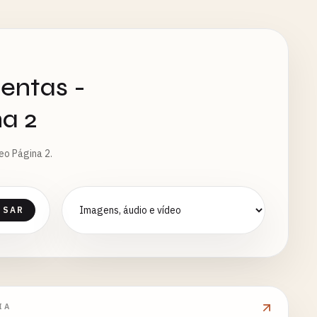
entas -
na 2
eo Página 2.
ISAR
IA