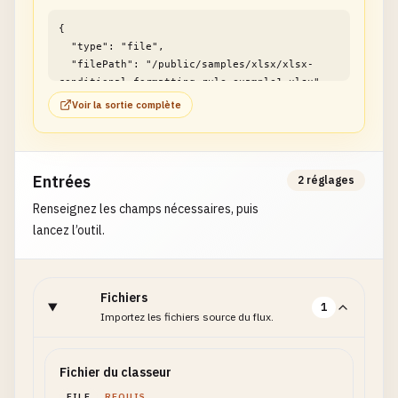
{

  "type": "file",

  "filePath": "/public/samples/xlsx/xlsx-
conditional-formatting-rule-example1.xlsx"

}
Voir la sortie complète
Entrées
2 réglages
Renseignez les champs nécessaires, puis
lancez l’outil.
Fichiers
1
Importez les fichiers source du flux.
Fichier du classeur
FILE
REQUIS