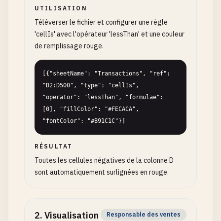
UTILISATION
Téléverser le fichier et configurer une règle
'cellIs' avec l'opérateur 'lessThan' et une couleur
de remplissage rouge.
[{"sheetName": "Transactions", "ref": 
"D2:D500", "type": "cellIs", 
"operator": "lessThan", "formulae": 
[0], "fillColor": "#FECACA", 
"fontColor": "#B91C1C"}]
RÉSULTAT
Toutes les cellules négatives de la colonne D
sont automatiquement surlignées en rouge.
2
.
Visualisation
Responsable des ventes