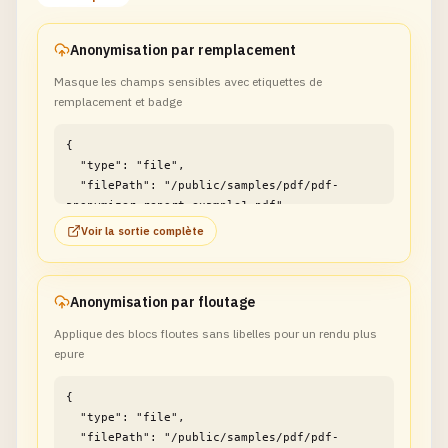
Anonymisation par remplacement
Masque les champs sensibles avec etiquettes de
remplacement et badge
{

  "type": "file",

  "filePath": "/public/samples/pdf/pdf-
anonymizer-report-example1.pdf"

}
Voir la sortie complète
Anonymisation par floutage
Applique des blocs floutes sans libelles pour un rendu plus
epure
{

  "type": "file",

  "filePath": "/public/samples/pdf/pdf-