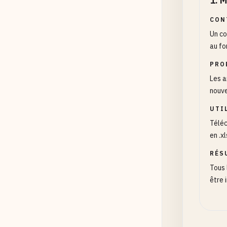
1
.
M
CON
Un co
au fo
PRO
Les a
nouve
UTI
Téléc
en .x
RÉS
Tous 
être 