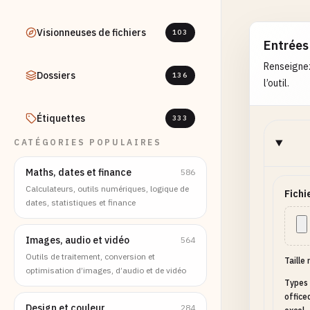
Visionneuses de fichiers
103
Entrées
Renseignez
Dossiers
136
l’outil.
Étiquettes
333
CATÉGORIES POPULAIRES
Maths, dates et finance
586
Calculateurs, outils numériques, logique de
Fichi
dates, statistiques et finance
Images, audio et vidéo
564
Outils de traitement, conversion et
Taille
optimisation d’images, d’audio et de vidéo
Types 
office
Design et couleur
284