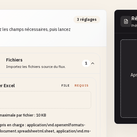
Ré
3 réglages
Prê
 les champs nécessaires, puis lancez
Fichiers
1
Importez les fichiers source du flux.
Apr
er Excel
FILE
REQUIS
 maximale par fichier : 10 KB
pris en charge : application/vnd.openxmlformats-
document.spreadsheetml.sheet, application/vnd.ms-