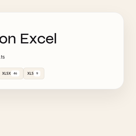
ion Excel
ats
XLSX
XLS
46
9