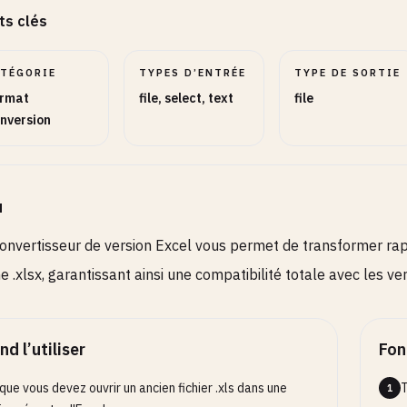
ts clés
ATÉGORIE
TYPES D’ENTRÉE
TYPE DE SORTIE
rmat
file, select, text
file
nversion
u
onvertisseur de version Excel vous permet de transformer rapi
 .xlsx, garantissant ainsi une compatibilité totale avec les ver
d l’utiliser
Fon
que vous devez ouvrir un ancien fichier .xls dans une
T
1