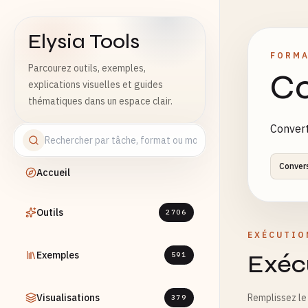
Elysia Tools
FORMA
Parcourez outils, exemples,
Co
explications visuelles et guides
thématiques dans un espace clair.
Convert
Conver
Accueil
Outils
2706
EXÉCUTIO
Exemples
Exécu
591
Visualisations
Remplissez le 
379