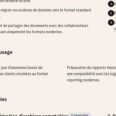
ion récente d'Excel.
S
2
 migrer vos archives de données vers le format standard
P
3
.
L
4
t de partager des documents avec des collaborateurs
v
isant uniquement les formats modernes.
’usage
 jour d'anciennes bases de
Préparation de rapports financ
es clients stockées au format
une compatibilité avec les logi
reporting modernes.
les
Comptable