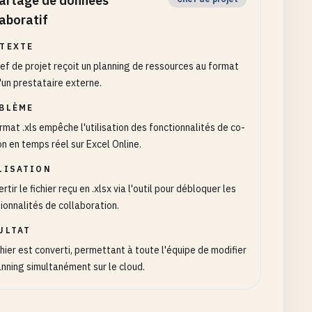
artage de données
laboratif
TEXTE
ef de projet reçoit un planning de ressources au format
d'un prestataire externe.
BLÈME
rmat .xls empêche l'utilisation des fonctionnalités de co-
on en temps réel sur Excel Online.
LISATION
rtir le fichier reçu en .xlsx via l'outil pour débloquer les
ionnalités de collaboration.
ULTAT
chier est converti, permettant à toute l'équipe de modifier
anning simultanément sur le cloud.