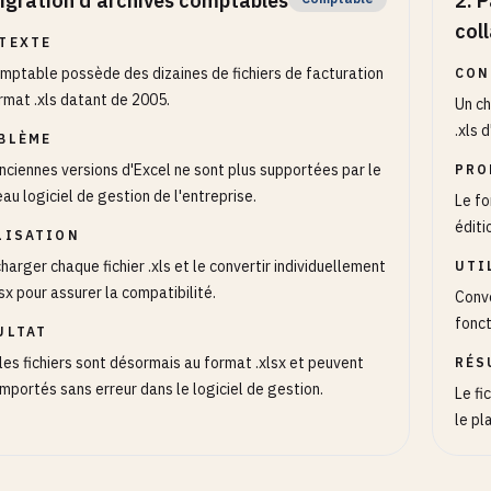
igration d'archives comptables
2
.
P
col
TEXTE
mptable possède des dizaines de fichiers de facturation
CON
rmat .xls datant de 2005.
Un ch
.xls 
BLÈME
nciennes versions d'Excel ne sont plus supportées par le
PRO
au logiciel de gestion de l'entreprise.
Le fo
éditi
LISATION
harger chaque fichier .xls et le convertir individuellement
UTI
lsx pour assurer la compatibilité.
Conve
fonct
ULTAT
les fichiers sont désormais au format .xlsx et peuvent
RÉS
importés sans erreur dans le logiciel de gestion.
Le fi
le pl