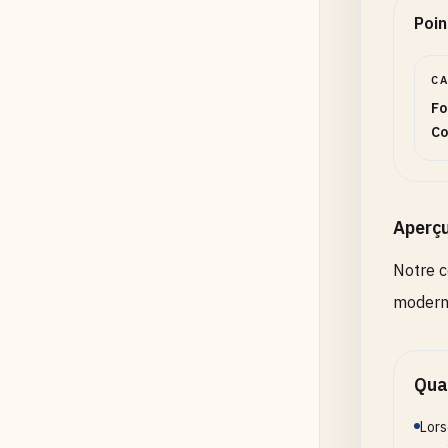
Poin
C
Fo
Co
Aperç
Notre c
moderne
Quan
Lors