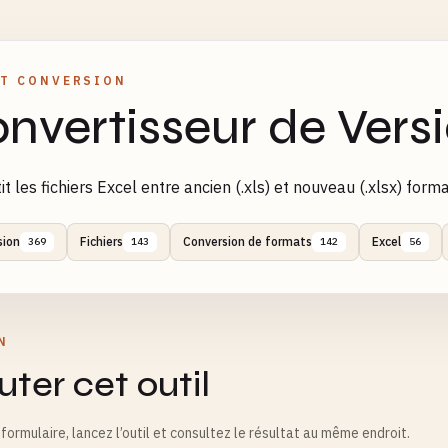
T CONVERSION
nvertisseur de Vers
it les fichiers Excel entre ancien (.xls) et nouveau (.xlsx) form
sion
Fichiers
Conversion de formats
Excel
369
143
142
56
N
ter cet outil
formulaire, lancez l’outil et consultez le résultat au même endroit.