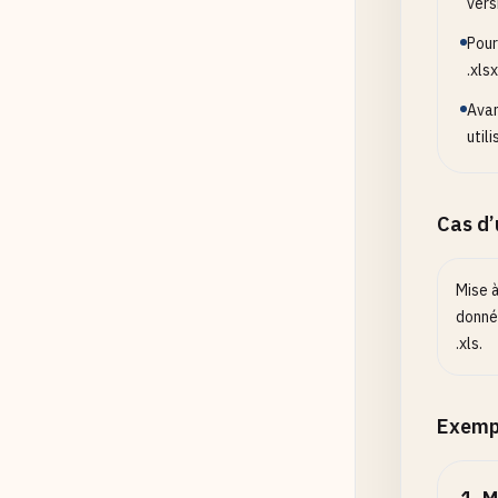
vers
Pour
.xlsx
Avan
util
Cas d
Mise à
donné
.xls.
Exemp