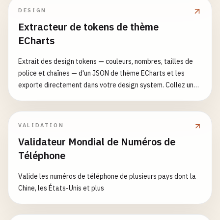
DESIGN
Extracteur de tokens de thème
ECharts
Extrait des design tokens — couleurs, nombres, tailles de
police et chaînes — d'un JSON de thème ECharts et les
exporte directement dans votre design system. Collez un
objet thème (celui enregistré et passé à echarts.init(dom,
themeName)) et l'outil parcourt chaque feuille, étiquetant
chaque couleur (avec normalisation optionnelle nommé/rgb
VALIDATION
→ hex), nombre d'espacement, taille de police et chaîne,
Validateur Mondial de Numéros de
puis émet des variables CSS propres, un thème.extend
Téléphone
Tailwind, un tokens.json Style Dictionary ou des variables
SCSS. Pont entre un thème de visualisation ECharts et les
Valide les numéros de téléphone de plusieurs pays dont la
tokens de design Figma/CSS/Tailwind sans recopier chaque
Chine, les États-Unis et plus
valeur à la main.