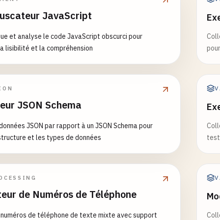
long
uscateur JavaScript
Ex
-
67890
7890
e et analyse le code JavaScript obscurci pour
Coll
a lisibilité et la compréhension
pour
numeric characters
-FGHI
-
678
X
V
ION
teur JSON Schema
Ex
Reserved/Advertised SSNs (WARNING) ---
 données JSON par rapport à un JSON Schema pour
Coll
e appear in official documentation
 structure et les types de données
test
 should trigger warnings
-
1120
(
SSA
pamphlet
example
-
9999
(
New
York
1950
s
example
-
4321
(
common
placeholder
V
OCESSING
-
6789
(
common
placeholder
teur de Numéros de Téléphone
Mod
-
1234
(
IRS
documentation
example
-
9999
(
common
placeholder
)

s numéros de téléphone de texte mixte avec support
Coll