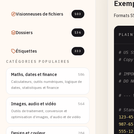
Exemp
Visionneuses de fichiers
103
Formats SS
Dossiers
136
PLAIN
Étiquettes
333
# US S
# Copy
CATÉGORIES POPULAIRES
# IMPO
Maths, dates et finance
586
# DO N
Calculateurs, outils numériques, logique de
dates, statistiques et finance
# --- 
Images, audio et vidéo
564
# Stan
Outils de traitement, conversion et
optimisation d’images, d’audio et de vidéo
123
-
45
987
-
65
555
-
12
Design et couleur
284