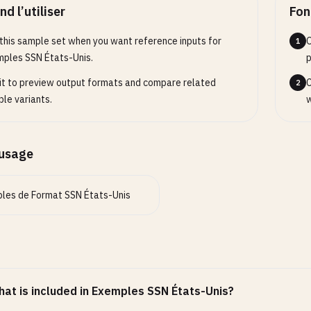
-
7890
d l’utiliser
Fon
-
3456
this sample set when you want reference inputs for
O
1
 (700-799): WA to AK
ples SSN États-Unis.
p
-
4567
it to preview output formats and compare related
C
2
-
7890
le variants.
w
-
3456
-
9999
(
high
range
)

’usage
Random Assignment (Post-2011) ---
 after 2011 have no geographic significance
-
2345
les de Format SSN États-Unis
-
3456
-
5678
-
5678
Invalid Format Examples (for testing) ---
at is included in Exemples SSN États-Unis?
lid Area Number (000)