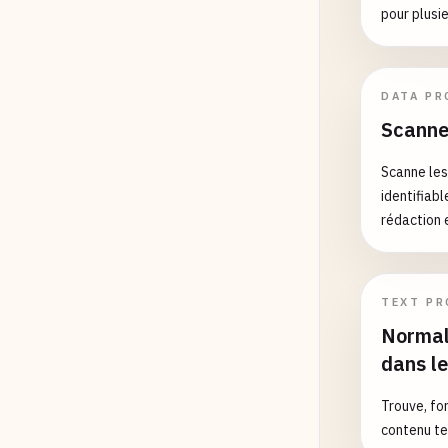
pour plusi
# --- 
# Pre-
DATA PR
# Area
Scanne
# 001-
# 200-
Scanne les
# 300-
identifiabl
# 400-
rédaction e
# 500-
# 600-
# 700-
# 800-
TEXT PR
# 900-
Normal
dans l
# Post
# SSN 
Trouve, fo
# Geog
contenu te
# 734-