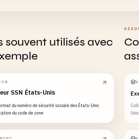
-
3456
lid Area Number (666)
-
3456
ASSO
s souvent utilisés avec
Co
lid Area Number (900+)
-
3456
exemple
as
-
3456
lid Group Number (00)
-
6789
V
ION
teur SSN États-Unis
Ex
lid Serial Number (0000)
-
0000
format du numéro de sécurité sociale des États-Unis
Coll
ication du code de zone
Unis
short
-
678
78
V
PMENT