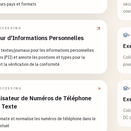
eurs pays et formats
sécu
Historical Context ---
cour
2011: Geographic assignment
OCESSING
 number indicated where SSN was issued
V
ur d'Informations Personnelles
199: Northeast states
299: Mid-Atlantic states
Exe
 textes/journaux pour les informations personnelles
399: Southeast states
es (PII) et annote les positions et types pour la
Coll
499: Great Lakes states
t la vérification de la conformité
pour
599: Plains states
699: Mountain states
799: Western states
899: Reserved (not initially used)
V
OCESSING
999: Not valid
isateur de Numéros de Téléphone
Ex
e Texte
-2011: Random assignment
Coll
Randomization Act implemented
DC d
rmate et normalise les numéros de téléphone dans le
raphic significance eliminated
xtuel
899 range now used for random assignment