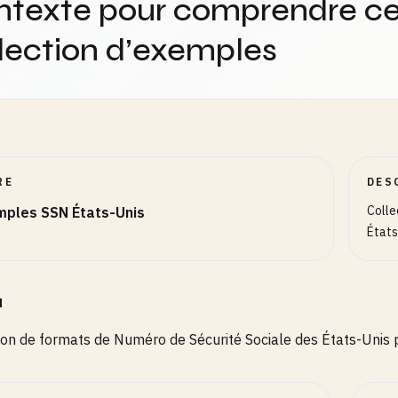
ntexte pour comprendre ce
lection d’exemples
heast (300-399): FL to TN
-
4567
-
8901
-
3456
t Lakes (400-499): KY to ND
-
4567
RE
DES
-
7890
Colle
mples SSN États-Unis
-
3456
États
ns (500-599): TX to NE
-
4567
-
7890
u
-
3456
ion de formats de Numéro de Sécurité Sociale des États-Unis p
tain (600-699): AZ to WY
-
4567