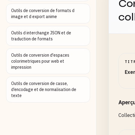
Co
Outils de conversion de formats d
col
# Sout
image et d export anime
301
-
23
345
-
67
Outils d interchange JSON et de
380
-
12
traduction de formats
# Grea
Outils de conversion d'espaces
401
-
23
colorimetriques pour web et
TIT
434
-
56
impression
Exe
470
-
12
Outils de conversion de casse,
# Plai
d’encodage et de normalisation de
501
-
23
texte
534
-
56
Aperç
570
-
12
Collect
# Moun
601
-
23