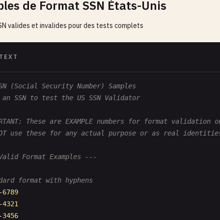
les de Format SSN États-Unis
N valides et invalides pour des tests complets
TEXT
SN (Social Security Number) Samples
 an SSN to test the US SSN Validator
RTANT: These are EXAMPLE numbers for format validation o
OT use these for any actual purpose or as real identitie
Valid Format Examples ---
dard format with hyphens
-
6789
-
4321
-
3456