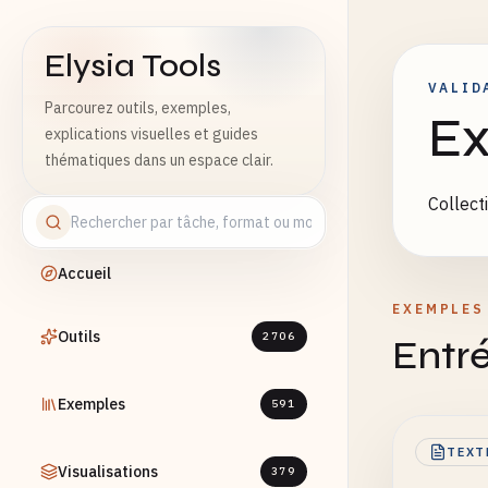
Elysia Tools
VALID
Parcourez outils, exemples,
Ex
explications visuelles et guides
thématiques dans un espace clair.
Collect
Accueil
EXEMPLES
Outils
2706
Entré
Exemples
591
TEXT
Visualisations
379