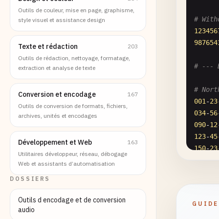
Outils de couleur, mise en page, graphisme,
# With
style visuel et assistance design
123456
987654
Texte et rédaction
203
Outils de rédaction, nettoyage, formatage,
# --- 
extraction et analyse de texte
# Nort
Conversion et encodage
167
001
-
23
Outils de conversion de formats, fichiers,
034
-
56
archives, unités et encodages
090
-
12
123
-
45
Développement et Web
163
150
-
23
Utilitaires développeur, réseau, débogage
198
-
76
Web et assistants d’automatisation
DOSSIERS
# Mid-
201
-
12
Outils d encodage et de conversion
GUIDE
234
-
56
audio
270
-
34