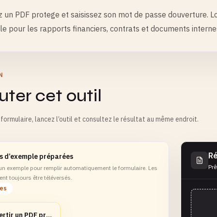
 un PDF protege et saisissez son mot de passe douverture. Lou
ile pour les rapports financiers, contrats et documents intern
N
ter cet outil
formulaire, lancez l’outil et consultez le résultat au même endroit.
Ré
s d’exemple préparées
Prê
 un exemple pour remplir automatiquement le formulaire. Les
ent toujours être téléversés.
les
Convertir un PDF protege apres authentification