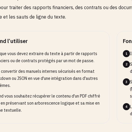
pour traiter des rapports financiers, des contrats ou des docu
e et les sauts de ligne du texte.
d l’utiliser
Fon
que vous devez extraire du texte à partir de rapports
I
1
nciers ou de contrats protégés par un mot de passe.
S
2
 convertir des manuels internes sécurisés en format
d
down ou JSON en vue d'une intégration dans d'autres
S
3
tèmes.
(
d vous souhaitez récupérer le contenu d'un PDF chiffré
s
 en préservant son arborescence logique et sa mise en
L
4
e textuelle.
d