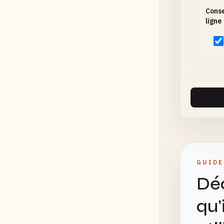
Conse
ligne
GUIDE
Déc
qu'