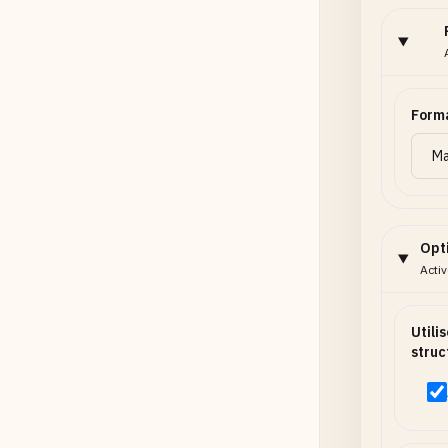
Form
Opt
Acti
Utili
struc