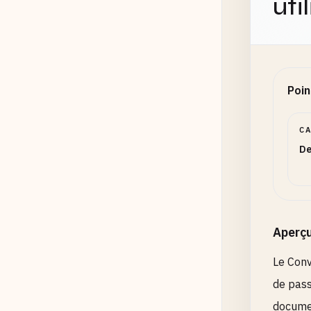
uti
Poin
C
De
Aperç
Le Conv
de pass
documen