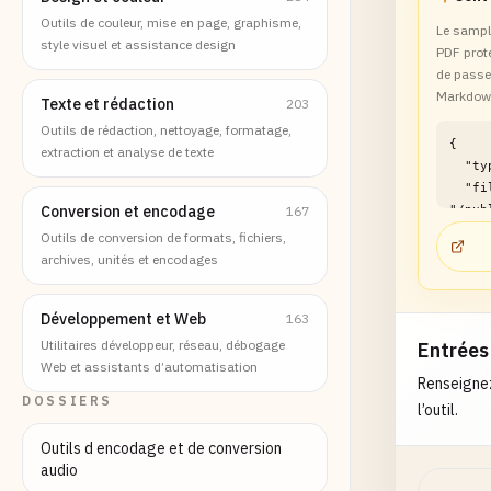
Outils de couleur, mise en page, graphisme,
Le sample
style visuel et assistance design
PDF prot
de passe 
Markdow
Texte et rédaction
203
Outils de rédaction, nettoyage, formatage,
{

extraction et analyse de texte
  "type": "file",

  "filePath": 
Conversion et encodage
167
"/pub
rkdow
Outils de conversion de formats, fichiers,
pdf-c
archives, unités et encodages
examp
}
Développement et Web
163
Utilitaires développeur, réseau, débogage
Entrées
Web et assistants d’automatisation
Renseignez
DOSSIERS
l’outil.
Outils d encodage et de conversion
audio