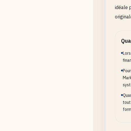
idéale 
original
Quan
Lors
fina
Pour
Mark
sys
Quan
tout
form