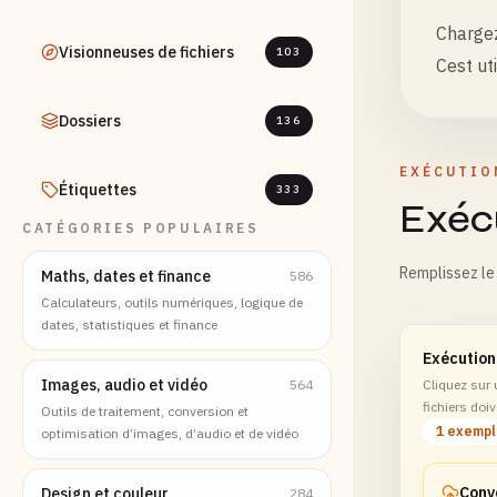
Chargez
Visionneuses de fichiers
103
Cest ut
Dossiers
136
EXÉCUTIO
Étiquettes
333
Exécu
CATÉGORIES POPULAIRES
Remplissez le 
Maths, dates et finance
586
Calculateurs, outils numériques, logique de
dates, statistiques et finance
Exécution
Images, audio et vidéo
564
Cliquez sur
fichiers doiv
Outils de traitement, conversion et
1 exemp
optimisation d’images, d’audio et de vidéo
Design et couleur
284