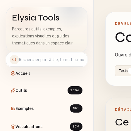
Elysia Tools
DEVEL
Parcourez outils, exemples,
Co
explications visuelles et guides
thématiques dans un espace clair.
Ouvre d
Texte
Accueil
Outils
2706
Exemples
591
DÉTAI
Ce 
Visualisations
379