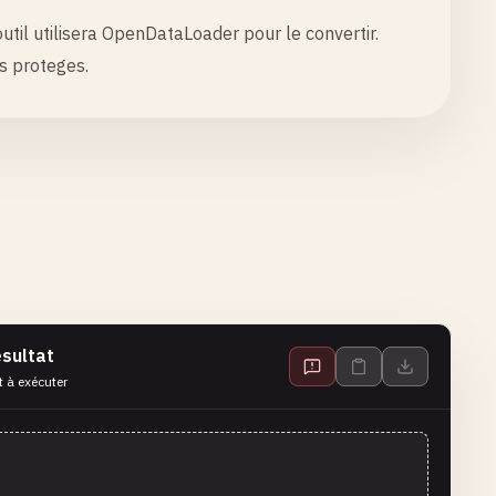
til utilisera OpenDataLoader pour le convertir.
es proteges.
sultat
t à exécuter