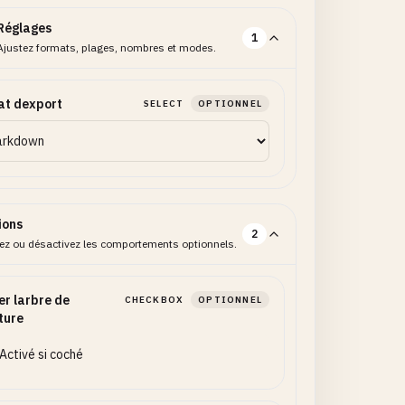
Réglages
1
Ajustez formats, plages, nombres et modes.
at dexport
SELECT
OPTIONNEL
ions
2
vez ou désactivez les comportements optionnels.
ser larbre de
CHECKBOX
OPTIONNEL
ture
Activé si coché