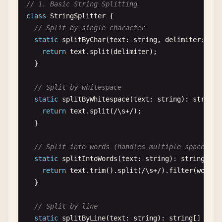
// 1. Basic String Splitting
class
StringSplitter
{

// Split by single character
static
splitByChar
(
text
: 
string
, 
delimiter
: 
str
return
text
.
split
(
delimiter
);

  }

// Split by whitespace
static
splitByWhitespace
(
text
: 
string
): 
string
[
return
text
.
split
(
/
\
s
+
/
);

  }

// Split into words (handles multiple spaces)
static
splitIntoWords
(
text
: 
string
): 
string
[] {

return
text
.
trim
().
split
(
/
\
s
+
/
).
filter
(
word
=
  }

// Split by line
static
splitByLine
(
text
: 
string
): 
string
[] {
