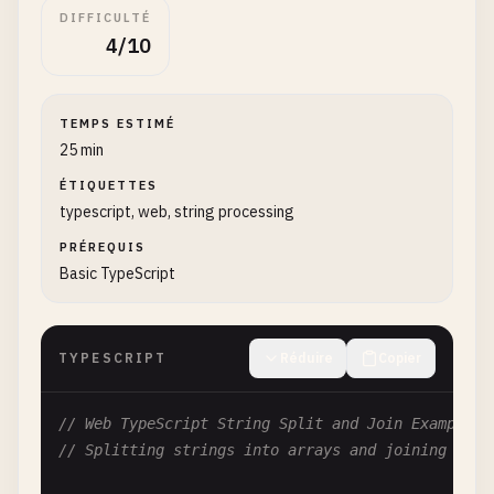
DIFFICULTÉ
4/10
TEMPS ESTIMÉ
25 min
ÉTIQUETTES
typescript, web, string processing
PRÉREQUIS
Basic TypeScript
TYPESCRIPT
Réduire
Copier
// Web TypeScript String Split and Join Examples
// Splitting strings into arrays and joining arra