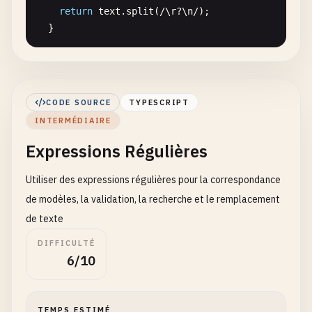
return
text
.
split
(
/
\
r
?\
n
/
);

  }

// Split by length
static
splitByLength
(
text
: 
string
, 
length
: 
numb
const
result
: 
string
[] = [];

CODE SOURCE
TYPESCRIPT
INTERMÉDIAIRE
for
(
let
i
= 
0
; 
i
< 
text
.
length
; 
i
+= 
length
)
result
.
push
(
text
.
slice
(
i
, 
i
+ 
length
));

Expressions Régulières
    }

Utiliser des expressions régulières pour la correspondance
return
result
;

de modèles, la validation, la recherche et le remplacement
  }

de texte
DIFFICULTÉ
// Split by multiple delimiters
6/10
static
splitByMultiple
(
text
: 
string
, 
delimiters
let
result
= 
text
;

TEMPS ESTIMÉ