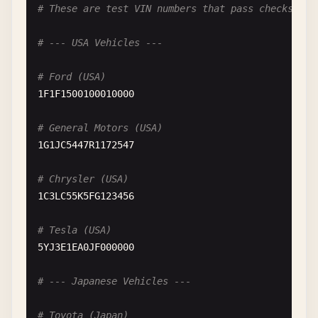
# These are test VIN numbers that pass checksum v
# --- USA Vehicles ---
# Ford (USA)
1
F1F1500100010000
# General Motors (USA)
1
G1JC5447R1172547
# Chrysler (USA)
1
C3LC55K5FG123456
# Tesla (USA)
5
YJ3E1EA0JF000000
# --- Japanese Vehicles ---
# Toyota (Japan)