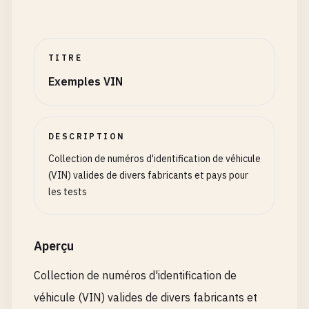
# BMW (Germany)
WBAVL7C59EK123456
TITRE
# Mercedes-Benz (Germany)
Exemples VIN
WDDGF4AB7GR123456
# Volkswagen (Germany)
WVWZZZ1J8PW123456
DESCRIPTION
Collection de numéros d'identification de véhicule
# Audi (Germany)
(VIN) valides de divers fabricants et pays pour
WAUZZZF58GA123456
les tests
# Porsche (Germany)
WP0AB2A92GS123456
Aperçu
# Opel (Germany)
Collection de numéros d'identification de
W0L0SDGP3G5123456
véhicule (VIN) valides de divers fabricants et