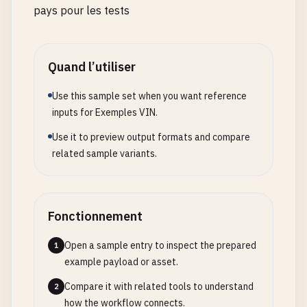
# --- Korean Vehicles ---
pays pour les tests
# Hyundai (South Korea)
KMHHT5KD7FU000000
Quand l’utiliser
# Kia (South Korea)
Use this sample set when you want reference
KNDJE5A20F6000000
inputs for Exemples VIN.
Use it to preview output formats and compare
# Genesis (South Korea)
related sample variants.
KNDJB2C24K6000000
# --- French Vehicles ---
Fonctionnement
# Peugeot (France)
VF3CU5HZ6HG123456
Open a sample entry to inspect the prepared
1
example payload or asset.
# Renault (France)
Compare it with related tools to understand
2
VF1LG0H07K5000000
how the workflow connects.