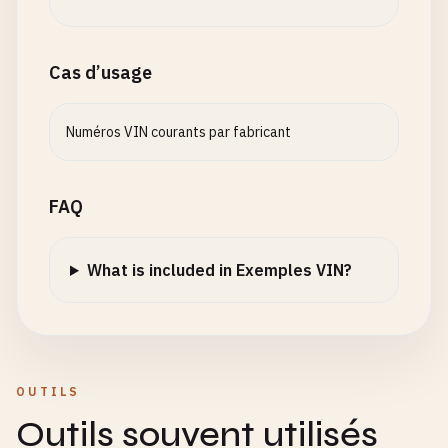
# Citroën (France)
VR7SH9HZ9HD123456
Cas d’usage
# --- Italian Vehicles ---
Numéros VIN courants par fabricant
# Ferrari (Italy)
ZFF85NJA600012345
FAQ
# Lamborghini (Italy)
ZHWGU5ZX0GLA00000
What is included in Exemples VIN?
# Maserati (Italy)
ZAMJK39V290000001
# Fiat (Italy)
ZFA31200401000001
OUTILS
Outils souvent utilisés
# --- UK Vehicles ---