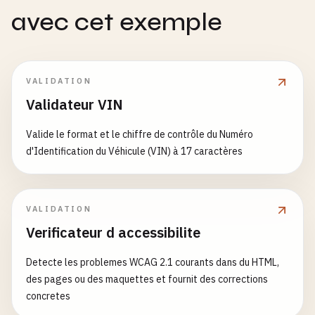
avec cet exemple
# Jaguar (United Kingdom)
SAJBD4BV5BHY00000
# Land Rover (United Kingdom)
VALIDATION
SALGS2BF8FA123456
Validateur VIN
# Bentley (United Kingdom)
Valide le format et le chiffre de contrôle du Numéro
SCBBE7ZA7FC000000
d'Identification du Véhicule (VIN) à 17 caractères
# Aston Martin (United Kingdom)
SCFAD5AMXEGX00000
VALIDATION
# MINI (United Kingdom)
Verificateur d accessibilite
WMWLN5C51EKE00000
Detecte les problemes WCAG 2.1 courants dans du HTML,
# --- Swedish Vehicles ---
des pages ou des maquettes et fournit des corrections
concretes
# Volvo (Sweden)