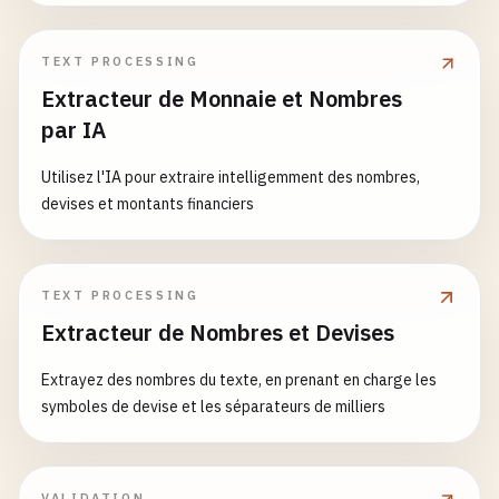
YV1MH5826G1000000
TEXT PROCESSING
# Saab (Sweden)
Extracteur de Monnaie et Nombres
YS3RH5A255B000000
par IA
# Koenigsegg (Sweden)
YKL1A41B8MF000001
Utilisez l'IA pour extraire intelligemment des nombres,
devises et montants financiers
# --- Czech Vehicles ---
# Škoda (Czech Republic)
TEXT PROCESSING
TMBBJ7NE8F0000000
Extracteur de Nombres et Devises
# --- Spanish Vehicles ---
Extrayez des nombres du texte, en prenant en charge les
symboles de devise et les séparateurs de milliers
# SEAT (Spain)
VSSZZZ5J2HR000001
# --- American Luxury ---
VALIDATION