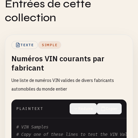
Entrées de cette
collection
TEXTE
SIMPLE
Numéros VIN courants par
fabricant
Une liste de numéros VIN valides de divers fabricants
automobiles du monde entier
PLAINTEXT
Réduire
Copier
# VIN Samples
# Copy one of these lines to test the VIN Validat