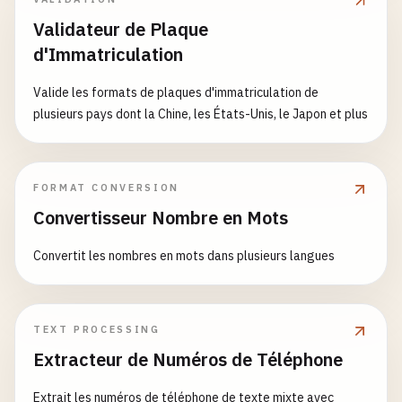
Validateur de Plaque
# Cadillac (USA)
d'Immatriculation
1
G6KE5SX8H0000000
Valide les formats de plaques d'immatriculation de
# Lincoln (USA)
plusieurs pays dont la Chine, les États-Unis, le Japon et plus
1
LNHM2A13EH600000
# --- US Trucks/SUVs ---
FORMAT CONVERSION
# Jeep (USA)
Convertisseur Nombre en Mots
1
C4RJFBG6GC000000
Convertit les nombres en mots dans plusieurs langues
# Chevrolet (USA)
1
G1YC2D43G5000000
TEXT PROCESSING
# RAM (USA)
Extracteur de Numéros de Téléphone
1
C6RR7GG7HN000000
Extrait les numéros de téléphone de texte mixte avec