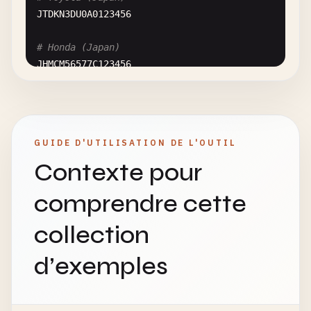
JTDKN3DU0A0123456
# Honda (Japan)
JHMCM56577C123456
# Nissan (Japan)
JN1AZ5CP6BT123456
GUIDE D'UTILISATION DE L'OUTIL
# Mazda (Japan)
Contexte pour
JM1BL1H58A0123456
comprendre cette
# Subaru (Japan)
JF1GT6C5XDG123456
collection
# Lexus (Japan)
d’exemples
JTHKB5U1XF5000001
# --- German Vehicles ---