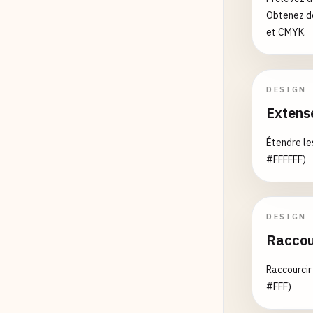
purple
Obtenez de
et CMYK.
pink
brown
DESIGN
Extens
black
Étendre le
white
#FFFFFF)
gray
cyan
DESIGN
Raccou
magent
Raccourcir
lime
#FFF)
maroon