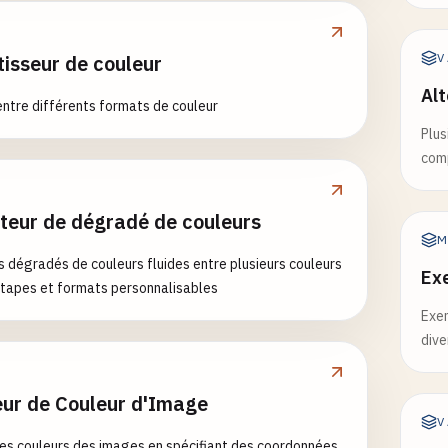
 (240 degrees)
0
, 
100
%, 
50
%)

isseur de couleur
V
-transparent Red
Alt
, 
100
%, 
50
%, 
0.5
)

entre différents formats de couleur
Plus
Named Colors ---
com
on colors
teur de dégradé de couleurs
M
 dégradés de couleurs fluides entre plusieurs couleurs
Ex
tapes et formats personnalisables
Exem
dive
eur de Couleur d'Image
V
es couleurs des images en spécifiant des coordonnées.