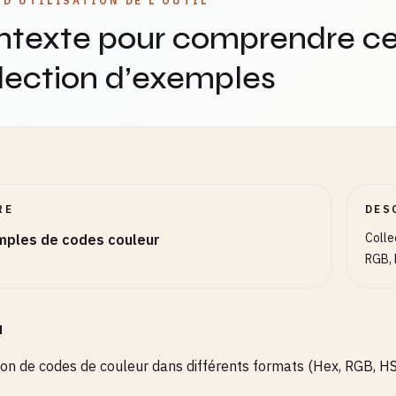
 D'UTILISATION DE L'OUTIL
F
ntexte pour comprendre ce
e
lection d’exemples
F
k
0
0
RE
DES
Colle
mples de codes couleur
ge
RGB, 
0
le
0
u
ion de codes de couleur dans différents formats (Hex, RGB, HS
B