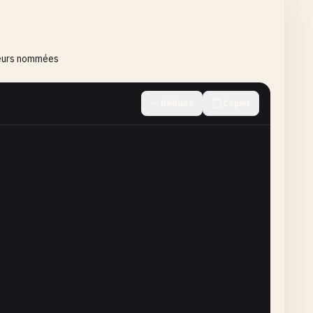
leurs nommées
Réduire
Copier