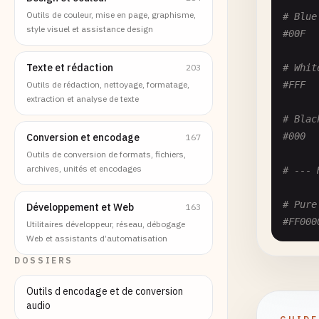
Outils de couleur, mise en page, graphisme,
# Blue
style visuel et assistance design
#00F
Texte et rédaction
203
# Whit
Outils de rédaction, nettoyage, formatage,
#FFF
extraction et analyse de texte
# Blac
#000
Conversion et encodage
167
Outils de conversion de formats, fichiers,
archives, unités et encodages
# --- 
# Pure
Développement et Web
163
#FF000
Utilitaires développeur, réseau, débogage
Web et assistants d’automatisation
# Pure
DOSSIERS
#00FF0
Outils d encodage et de conversion
audio
# Pure