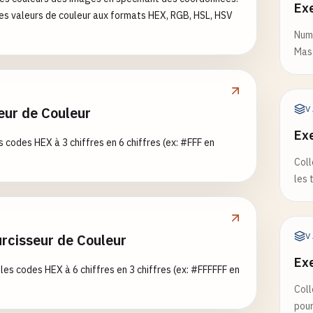
Exe
s valeurs de couleur aux formats HEX, RGB, HSL, HSV
Numé
Mast
eur de Couleur
V
Ex
s codes HEX à 3 chiffres en 6 chiffres (ex: #FFF en
Coll
les 
rcisseur de Couleur
V
a
Ex
 les codes HEX à 6 chiffres en 3 chiffres (ex: #FFFFFF en
Coll
pour