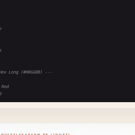
e
k
Hex Long (#RRGGBB) ---
 Red
0
 Green
0
 Blue