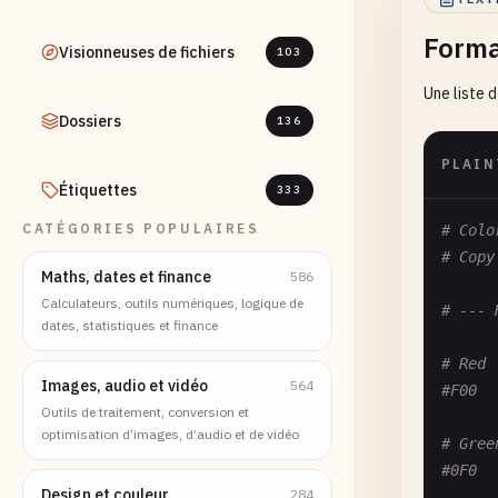
Forma
Visionneuses de fichiers
103
Une liste 
Dossiers
136
PLAIN
Étiquettes
333
CATÉGORIES POPULAIRES
# Colo
# Copy
Maths, dates et finance
586
Calculateurs, outils numériques, logique de
# --- 
dates, statistiques et finance
# Red
Images, audio et vidéo
564
#F00
Outils de traitement, conversion et
optimisation d’images, d’audio et de vidéo
# Gree
#0F0
Design et couleur
284