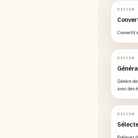
# Blue
DESIGN
hsl
(
24
Convert
# Semi
hsla
(
0
Convertit 
# --- 
DESIGN
# Comm
Généra
red
Génère des
green
avec des é
blue
yellow
DESIGN
Sélect
orange
Prélevez d