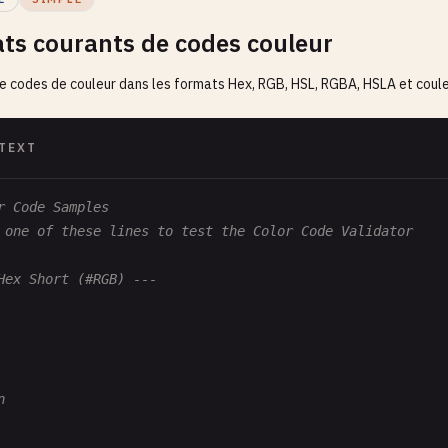
ts courants de codes couleur
de codes de couleur dans les formats Hex, RGB, HSL, RGBA, HSLA et cou
TEXT
r Code Samples
 one of these lines to test the Color Code Validator
Hex Short (#RGB) ---
n