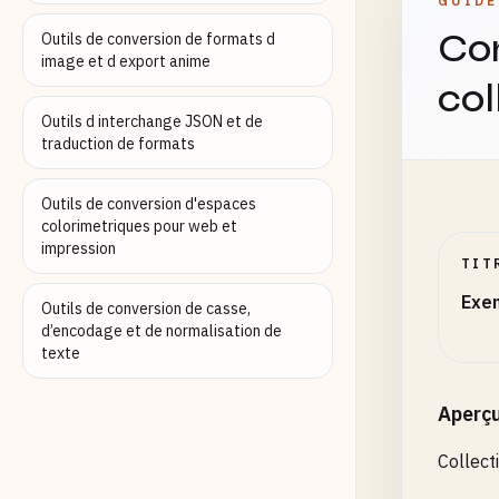
GUIDE
#0000F
Co
Outils de conversion de formats d
image et d export anime
# Whit
col
#FFFFF
Outils d interchange JSON et de
# Blac
traduction de formats
#00000
Outils de conversion d'espaces
# Gray
colorimetriques pour web et
impression
#80808
TIT
Exe
# Oran
Outils de conversion de casse,
#FFA50
d’encodage et de normalisation de
texte
# Purp
#80008
Aperç
Collect
# Pink
#FFC0C