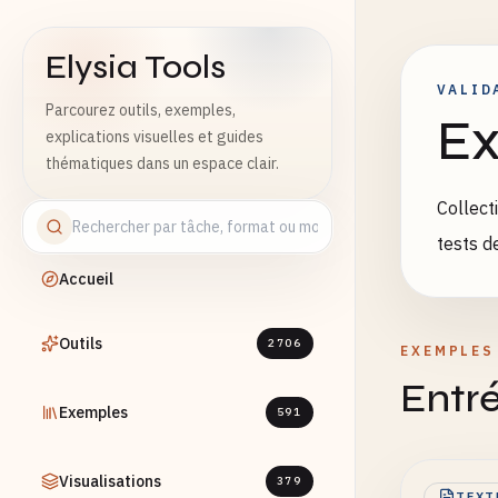
Elysia Tools
VALID
Parcourez outils, exemples,
Ex
explications visuelles et guides
thématiques dans un espace clair.
Collect
tests d
Accueil
Outils
2706
EXEMPLES
Entré
Exemples
591
Visualisations
379
TEXT