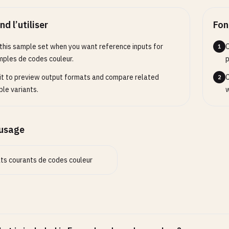
Hex with Alpha (#RRGGBBAA) ---
d l’utiliser
Fon
-transparent Red
this sample set when you want reference inputs for
O
1
080
ples de codes couleur.
p
it to preview output formats and compare related
C
2
-transparent Blue
le variants.
w
F50
opacity White
’usage
F80
RGB / RGBA ---
ts courants de codes couleur
 Red
5
, 
0
, 
0
)

 Green
 
255
, 
0
)
