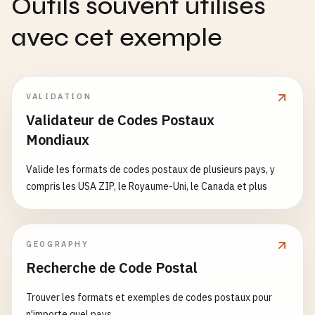
Outils souvent utilisés
1234
AB
avec cet exemple
# Without space
1012
AB
1234
AB
VALIDATION
# --- Sweden ---
Validateur de Codes Postaux
# With space (3 digits + 2 digits)
Mondiaux
123
45
114
55
Valide les formats de codes postaux de plusieurs pays, y
compris les USA ZIP, le Royaume-Uni, le Canada et plus
# Without space
12345
11455
GEOGRAPHY
# --- Switzerland ---
Recherche de Code Postal
# 4 digits (PLZ)
8001
Trouver les formats et exemples de codes postaux pour
3003
n'importe quel pays