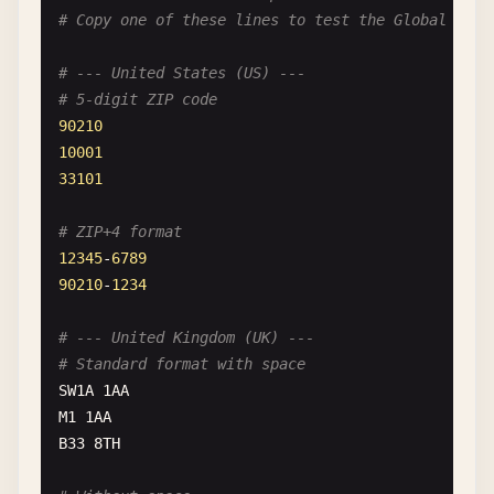
# Copy one of these lines to test the Global Post
# --- United States (US) ---
# 5-digit ZIP code
90210
10001
33101
# ZIP+4 format
12345
-
6789
90210
-
1234
# --- United Kingdom (UK) ---
# Standard format with space
SW1A
1
AA
M1
1
AA
B33
8
TH