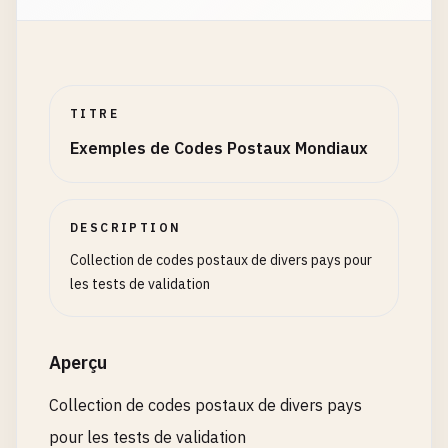
# 4 digits
2000
3000
4000
TITRE
# --- Germany ---
Exemples de Codes Postaux Mondiaux
# 5 digits (PLZ)
10115
80331
60313
DESCRIPTION
Collection de codes postaux de divers pays pour
# --- France ---
les tests de validation
# 5 digits
75001
69001
Aperçu
33000
Collection de codes postaux de divers pays
# --- Japan ---
pour les tests de validation
# With hyphen