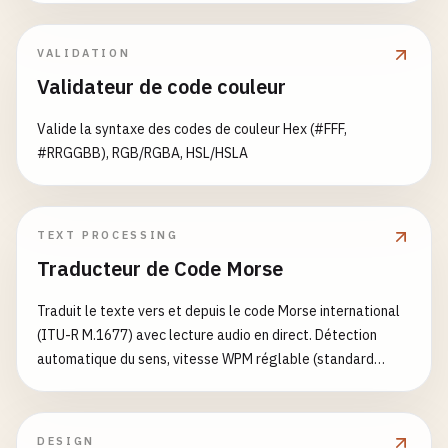
01000
# --- Argentina ---
VALIDATION
# Old 4-digit format
Validateur de code couleur
1000
2000
Valide la syntaxe des codes de couleur Hex (#FFF,
#RRGGBB), RGB/RGBA, HSL/HSLA
# New format
C1001ABA
B1428CZA
TEXT PROCESSING
Traducteur de Code Morse
# --- Testing Edge Cases ---
# Invalid format examples (should fail validation
Traduit le texte vers et depuis le code Morse international
abcde
(ITU-R M.1677) avec lecture audio en direct. Détection
123
automatique du sens, vitesse WPM réglable (standard
12
-
345
PARIS) et fréquence du ton.
ABC123
!@
#$%
DESIGN