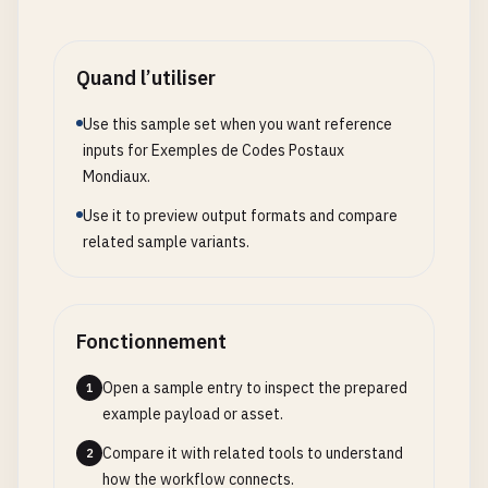
100
-
0001
150
-
0001
Quand l’utiliser
# Without space/separator
Use this sample set when you want reference
1000001
inputs for Exemples de Codes Postaux
1500001
Mondiaux.
# --- India ---
Use it to preview output formats and compare
# 6 digits (PIN)
related sample variants.
110001
400001
560001
Fonctionnement
# --- Brazil ---
# CEP with hyphen
Open a sample entry to inspect the prepared
1
01310
-
100
example payload or asset.
20040
-
002
Compare it with related tools to understand
2
how the workflow connects.