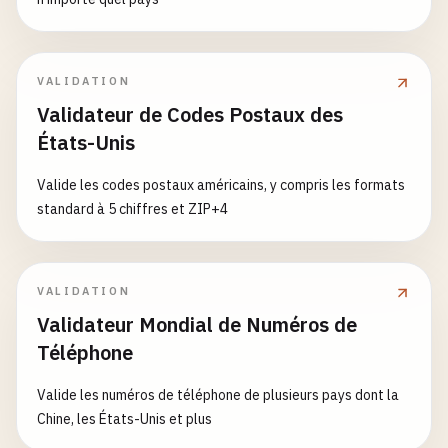
1000
# --- China ---
VALIDATION
# 6 digits
Validateur de Codes Postaux des
100000
États-Unis
200000
310000
Valide les codes postaux américains, y compris les formats
standard à 5 chiffres et ZIP+4
# --- Russia ---
# 6 digits
101000
690000
VALIDATION
190000
Validateur Mondial de Numéros de
Téléphone
# --- Mexico ---
# 5 digits
Valide les numéros de téléphone de plusieurs pays dont la
06000
Chine, les États-Unis et plus
11500