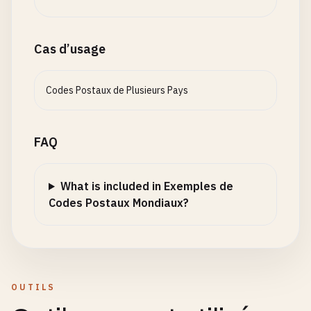
# Without hyphen
01310100
20040002
Cas d’usage
# --- Italy ---
# 5 digits (CAP)
Codes Postaux de Plusieurs Pays
00100
20100
80100
FAQ
# --- Spain ---
# 5 digits
What is included in Exemples de
28001
Codes Postaux Mondiaux?
08001
46000
# --- Netherlands ---
# With space (4 digits + 2 letters)
OUTILS
1012
AB