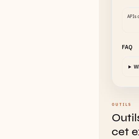
APIs d
FAQ
Wh
OUTILS
Outil
cet 