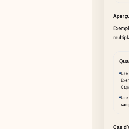
Aperç
Exemple
multipl
Quan
Use 
Exem
Capa
Use 
samp
Cas d