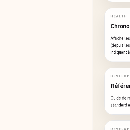
HEALTH
Chrono
Affiche l
(depuis les
indiquant l
semaine ac
DEVELO
Référe
Guide de r
standard a
DEVELO