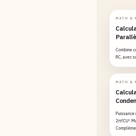
MATH & 
Calcula
Parall
Combine co
RC, avec s
MATH & 
Calcul
Conden
Puissance 
2πfCU². Mo
Complément
condensate