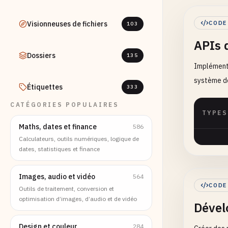
Visionneuses de fichiers
CODE
103
APIs 
Dossiers
135
Implémente
système de
Étiquettes
333
CATÉGORIES POPULAIRES
TYPES
Maths, dates et finance
586
Calculateurs, outils numériques, logique de
dates, statistiques et finance
Images, audio et vidéo
564
CODE
Outils de traitement, conversion et
optimisation d’images, d’audio et de vidéo
Dével
Design et couleur
284