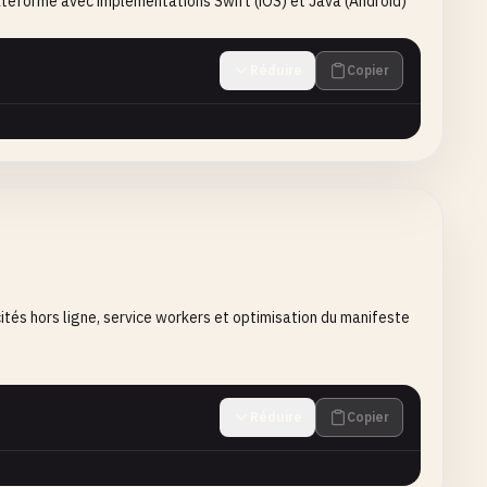
lateforme avec implémentations Swift (iOS) et Java (Android)
Réduire
Copier
tés hors ligne, service workers et optimisation du manifeste
Réduire
Copier