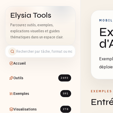
Elysia Tools
MOBIL
Parcourez outils, exemples,
Ex
explications visuelles et guides
thématiques dans un espace clair.
d'
Exemple
Accueil
déploie
Outils
2693
EXEMPLES
Exemples
591
Entré
Visualisations
378