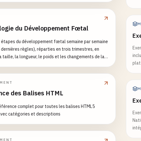
M
logie du Développement Fœtal
Exe
es étapes du développement fœtal semaine par semaine
Exe
 dernières règles), réparties en trois trimestres, en
incl
a taille, la longueur, le poids et les changements de la
pla
tuelle.
PMENT
M
nce des Balises HTML
Ex
éférence complet pour toutes les balises HTML5
Exe
vec catégories et descriptions
Nati
inté
PMENT