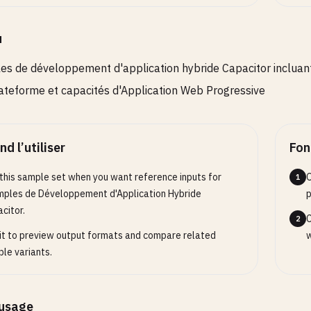
u
s de développement d'application hybride Capacitor incluant 
ateforme et capacités d'Application Web Progressive
d l’utiliser
Fon
this sample set when you want reference inputs for
O
1
ples de Développement d'Application Hybride
p
citor.
C
2
it to preview output formats and compare related
w
le variants.
’usage