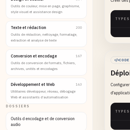
Créer des 
Outils de couleur, mise en page, graphisme,
style visuel et assistance design
TYPES
Texte et rédaction
200
Outils de rédaction, nettoyage, formatage,
extraction et analyse de texte
Conversion et encodage
167
CODE
Outils de conversion de formats, fichiers,
archives, unités et encodages
Déplo
Développement et Web
163
Configurer
Utilitaires développeur, réseau, débogage
d'applicat
Web et assistants d’automatisation
DOSSIERS
TYPES
Outils d encodage et de conversion
audio