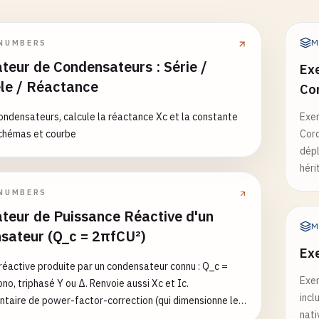
M
NUMBERS
teur de Condensateurs : Série /
Ex
èle / Réactance
Co
ndensateurs, calcule la réactance Xc et la constante
Exem
chémas et courbe
Cord
dépl
héri
NUMBERS
ateur de Puissance Réactive d'un
M
sateur (Q_c = 2πfCU²)
Ex
réactive produite par un condensateur connu : Q_c =
Exem
no, triphasé Y ou Δ. Renvoie aussi Xc et Ic.
incl
aire de power-factor-correction (qui dimensionne le
nati
ur pour un cosφ cible).