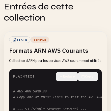
Entrées de cette
collection
TEXTE
SIMPLE
Formats ARN AWS Courants
Collection d'ARN pour les services AWS couramment utilisés
PLAINTEXT
Réduire
Copier
# AWS ARN Samples
# Copy one of these lines to test the AWS ARN Val
# --- S3 (Simple Storage Service) ---