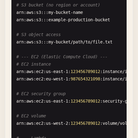
# S3 bucket (no region or account)
arn
:
aws
:
s3
:::
my-bucket-name
arn
:
aws
:
s3
:::
example-production-bucket
# S3 object access
arn
:
aws
:
s3
:::
my-bucket
/
path
/
to
/
file
.
txt
# --- EC2 (Elastic Compute Cloud) ---
# EC2 instance
arn
:
aws
:
ec2
:
us-east-1
:
123456789012
:
instance
/
i-123
arn
:
aws
:
ec2
:
eu-west-1
:
987654321098
:
instance
/
i-012
# EC2 security group
arn
:
aws
:
ec2
:
us-east-1
:
123456789012
:
security-group
# EC2 volume
arn
:
aws
:
ec2
:
us-west-2
:
123456789012
:
volume
/
vol-012