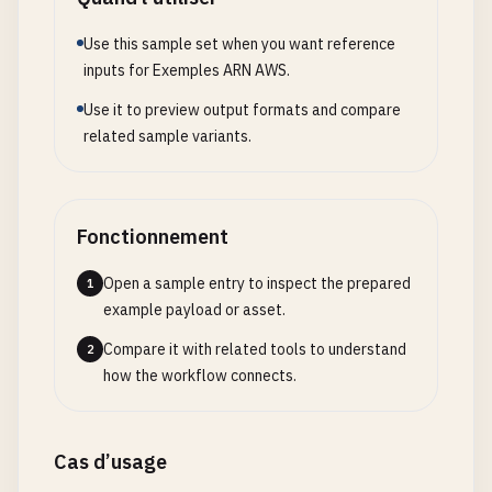
# SQS queue
Use this sample set when you want reference
arn
:
aws
:
sqs
:
us-east-1
:
123456789012
:
MyQueue
inputs for Exemples ARN AWS.
arn
:
aws
:
sqs
:
eu-central-1
:
987654321098
:
order-proce
Use it to preview output formats and compare
# --- DynamoDB ---
related sample variants.
# DynamoDB table
arn
:
aws
:
dynamodb
:
us-east-1
:
123456789012
:
table
/
Use
arn
:
aws
:
dynamodb
:
eu-west-1
:
987654321098
:
table
/
Pro
Fonctionnement
# DynamoDB stream
arn
:
aws
:
dynamodb
:
us-east-1
:
123456789012
:
table
/
Use
Open a sample entry to inspect the prepared
1
example payload or asset.
Compare it with related tools to understand
2
how the workflow connects.
Cas d’usage