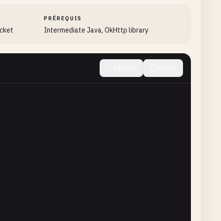
 
1
);

(
fileName
);

PRÉREQUIS
peFromExtension
(
extension
);

ocket
Intermediate Java, OkHttp library
Réduire
Copier
ronment
.
DIRECTORY_DOWNLOADS
, 
fileName
);

a
, 
final
StringCallback
callback
) {

y
().
setFilterById
(
downloadId
);

w
(
DownloadManager
.
COLUMN_STATUS
));
