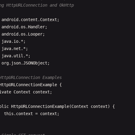
ng HttpURLConnection and OkHttp
android
.
content
.
Context
android
.
os
.
Handler
android
.
os
.
Looper
java
.
io
java
.
net
java
.
util
org
.
json
.
JSONObject
;

HttpURLConnection Examples
HttpURLConnectionExample
{

ivate
Context
context
;

blic
HttpURLConnectionExample
(
Context
context
) {

this
.
context
= 
context
;
