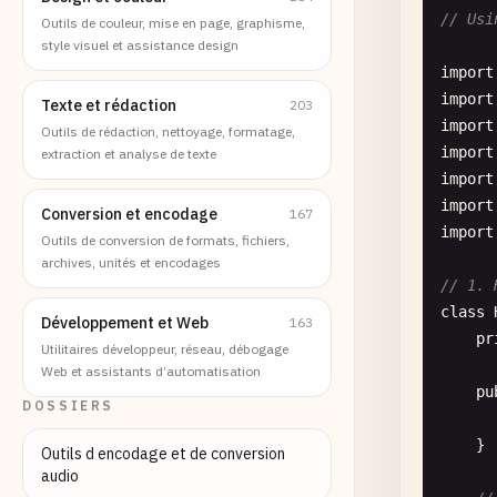
// Usi
Outils de couleur, mise en page, graphisme,
style visuel et assistance design
import
import
Texte et rédaction
203
import
Outils de rédaction, nettoyage, formatage,
import
extraction et analyse de texte
import
import
Conversion et encodage
167
import
Outils de conversion de formats, fichiers,
archives, unités et encodages
// 1. 
class
Développement et Web
163
pr
Utilitaires développeur, réseau, débogage
Web et assistants d’automatisation
pu
DOSSIERS
    }

Outils d encodage et de conversion
audio