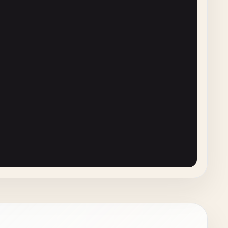
enConnection
();

e"
, 
"application/json"
);

OutputStream
();

Bytes
(
"UTF-8"
));

y
().
setFilterById
(
downloadId
);

ode
();

+ 
responseCode
);

_OK
||

OLUMN_BYTES_DOWNLOADED_SO_FAR
)

_CREATED
) {

ader
(

OLUMN_TOTAL_SIZE_BYTES
)

etInputStream
())
