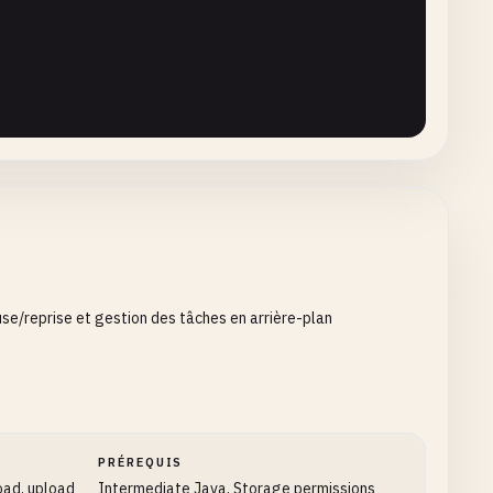
ack
callback
) {

use/reprise et gestion des tâches en arrière-plan
enConnection
();

PRÉREQUIS
ode
();

oad, upload
Intermediate Java, Storage permissions