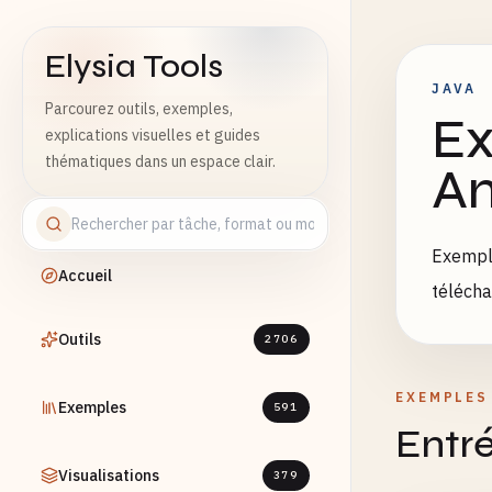
Elysia Tools
JAVA
Parcourez outils, exemples,
Ex
explications visuelles et guides
thématiques dans un espace clair.
An
Exemple
Accueil
télécha
Outils
2706
EXEMPLES
Exemples
591
Entré
Visualisations
379