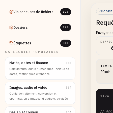
Visionneuses de fichiers
CODE
103
Requ
Dossiers
136
Envoyer de
DIFFIC
Étiquettes
333
CATÉGORIES POPULAIRES
Maths, dates et finance
586
TEMPS
Calculateurs, outils numériques, logique de
30 min
dates, statistiques et finance
Images, audio et vidéo
564
Outils de traitement, conversion et
JAVA
optimisation d’images, d’audio et de vidéo
// And
Design et couleur
284