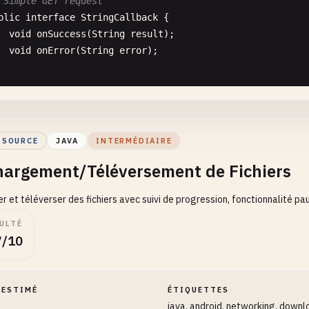
 Simple GET request
blic
interface
StringCallback
{

void
onSuccess
(
String
result
);

void
onError
(
String
error
);

blic
void
simpleGetRequest
(
String
url
, 
final
StringCallb
new
Thread
(
new
Runnable
() {

      @
Override
 SOURCE
JAVA
INTERMÉDIAIRE
public
void
run
() {

hargement/Téléversement de Fichiers
HttpURLConnection
connection
= 
null
;

try
{

r et téléverser des fichiers avec suivi de progression, fonctionnalité pa
URL
urlObj
= 
new
URL
(
url
);

connection
= (
HttpURLConnection
) 
urlObj
.
op
ULTÉ
connection
.
setRequestMethod
(
"GET"
);

7/10
connection
.
setConnectTimeout
(
10000
);

connection
.
setReadTimeout
(
10000
);

 ESTIMÉ
ÉTIQUETTES
int
responseCode
= 
connection
.
getResponseC
java, android, networking, downl