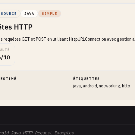
 SOURCE
JAVA
SIMPLE
êtes HTTP
s requêtes GET et POST en utilisant HttpURLConnection avec gestion a
ULTÉ
6/10
 ESTIMÉ
ÉTIQUETTES
java, android, networking, http
roid Java HTTP Request Examples