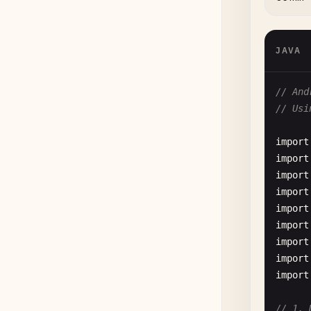
JAVA
      
// And
// Usi
import
import
      
import
import
import
import
import
import
import
      
// 1. 