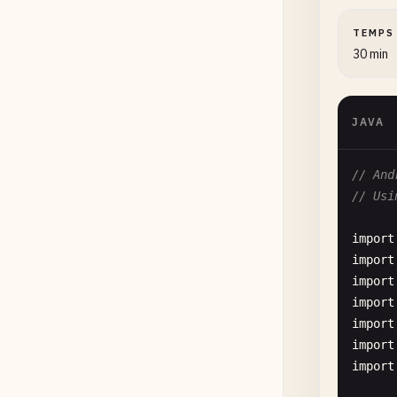
      
      
TEMPS
      
30 min
      
JAVA
      
      
      
// And
    }

    }

// Usi
//
//
import
pu
pu
import
import
      
import
import
import
import