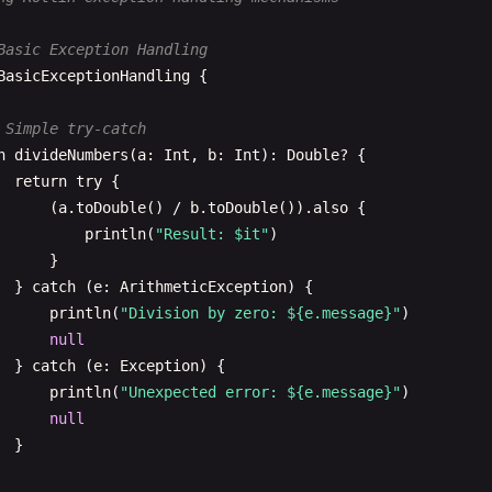
Basic Exception Handling
BasicExceptionHandling
{

 Simple try-catch
n
divideNumbers
(
a
: 
Int
, 
b
: 
Int
): 
Double
? {

return
try
{

      (
a
.
toDouble
() 
/
b
.
toDouble
()).
also
{

println
(
"Result: $it"
)

      }

  } 
catch
(
e
: 
ArithmeticException
) {

println
(
"Division by zero: ${e.message}"
)

null
} 
catch
(
e
: 
Exception
) {

println
(
"Unexpected error: ${e.message}"
)

null
}
