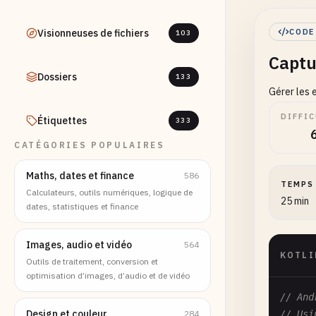
Visionneuses de fichiers
CODE
103
Captu
Dossiers
133
Gérer les 
DIFFIC
Étiquettes
333
CATÉGORIES POPULAIRES
Maths, dates et finance
586
TEMPS
Calculateurs, outils numériques, logique de
25 min
dates, statistiques et finance
Images, audio et vidéo
564
KOTLI
Outils de traitement, conversion et
optimisation d’images, d’audio et de vidéo
// And
Design et couleur
284
// Usi