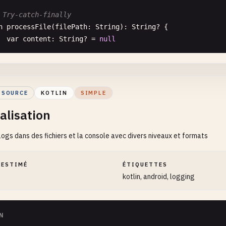
 Try-catch-finally
n
processFile
(
filePath
: 
String
): 
String
? {

var
content
: 
String
? = 
null
try
{

val
file
= 
java
.
io
.
File
(
filePath
)

content
= 
file
.
readText
()

 SOURCE
KOTLIN
SIMPLE
println
(
"File read successfully"
)

alisation
  } 
catch
(
e
: 
java
.
io
.
FileNotFoundException
) {

println
(
"File not found: ${e.message}"
)

 logs dans des fichiers et la console avec divers niveaux et formats
  } 
catch
(
e
: 
java
.
io
.
IOException
) {

println
(
"IO error: ${e.message}"
)

  } 
catch
(
e
: 
Exception
) {

 ESTIMÉ
ÉTIQUETTES
println
(
"Unexpected error: ${e.message}"
)

kotlin, android, logging
  } 
finally
{

println
(
"File processing attempt completed"
)

 }

N