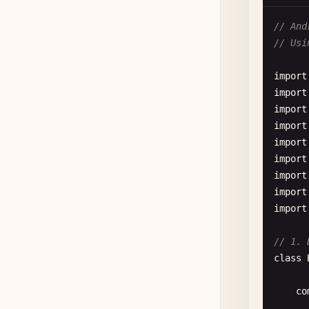
}

// And
// Usi
//
fu
import
import
import
import
import
import
import
      
import
      
import
// 1. 
class
      
co