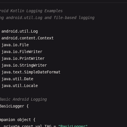
return
content
roid Kotlin Logging Examples
ng android.util.Log and file-based logging
 Try-catch with resource cleanup
n
processFileWithCleanup
(
filePath
: 
String
): 
String
? {

android
.
util
.
Log
val
file
= 
java
.
io
.
File
(
filePath
)

android
.
content
.
Context
java
.
io
.
File
return
try
{

java
.
io
.
FileWriter
if
(
file
.
exists
()) {

java
.
io
.
PrintWriter
file
.
readText
().
also
{

java
.
io
.
StringWriter
println
(
"Content length: ${it.length}"
)

java
.
text
.
SimpleDateFormat
          }

java
.
util
.
Date
      } 
else
{

java
.
util
.
Locale
println
(
"File does not exist"
)

null
Basic Android Logging
}

BasicLogger
{

  } 
catch
(
e
: 
Exception
) {

println
(
"Error processing file: ${e.message}"
)

mpanion
object
{

null
private
const
val
TAG
= 
"BasicLogger"