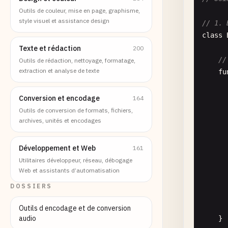
Outils de couleur, mise en page, graphisme,
style visuel et assistance design
// 1. 
class
Texte et rédaction
200
//
Outils de rédaction, nettoyage, formatage,
extraction et analyse de texte
fu
      
Conversion et encodage
164
Outils de conversion de formats, fichiers,
archives, unités et encodages
      
      
Développement et Web
161
Utilitaires développeur, réseau, débogage
Web et assistants d’automatisation
DOSSIERS
Outils d encodage et de conversion
audio
    }
