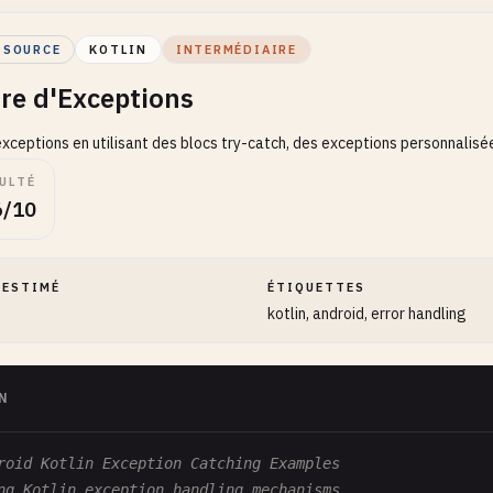
 SOURCE
KOTLIN
INTERMÉDIAIRE
re d'Exceptions
exceptions en utilisant des blocs try-catch, des exceptions personnalisé
ULTÉ
6/10
 ESTIMÉ
ÉTIQUETTES
kotlin, android, error handling
N
roid Kotlin Exception Catching Examples
ng Kotlin exception handling mechanisms