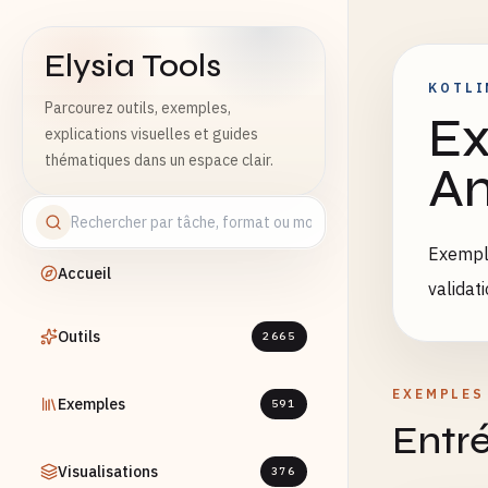
Elysia Tools
KOTLI
Parcourez outils, exemples,
Ex
explications visuelles et guides
thématiques dans un espace clair.
An
Exemple
Accueil
validat
Outils
2665
EXEMPLES
Exemples
591
Entré
Visualisations
376