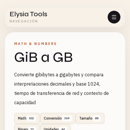
Elysia Tools
NAVEGACIÓN
MATH & NUMBERS
GiB a GB
Convierte gibibytes a gigabytes y compara
interpretaciones decimales y base 1024,
tiempo de transferencia de red y contexto de
capacidad
Math
Conversión
Tamaño
502
369
88
Binary
Unidades
52
44