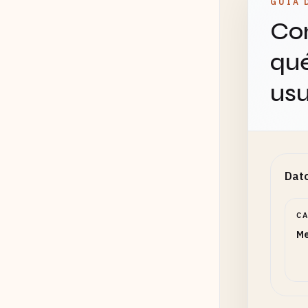
GUÍA 
Con
qué
usu
Dato
C
Me