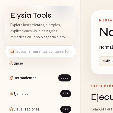
Elysia Tools
MEDIA
Explora herramientas, ejemplos,
No
explicaciones visuales y guías
temáticas en un solo espacio claro.
Normali
Audio
Inicio
Herramientas
2706
EJECUCIÓ
Ejemplos
Ejec
591
Visualizaciones
Completa el fo
379