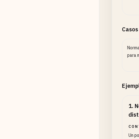
Casos
Norma
para 
Ejemp
1
.
N
dist
CON
Un po