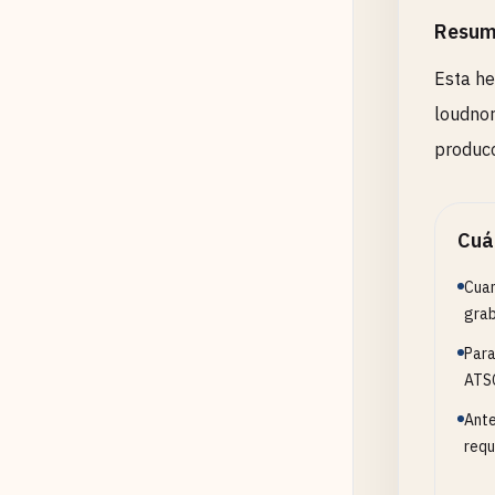
Resum
Esta he
loudnor
producc
Cuá
Cuan
grab
Para
ATSC
Ante
requ