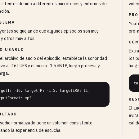
sistentes debido a diferentes micrófonos y entornos de
video
ción.
PRO
BLEMA
YouTu
yentes se quejan de que algunos episodios son muy
pre-n
 y otros muy altos.
CÓM
O USARLO
Extra
el archivo de audio del episodio, establece la sonoridad
los 
ivo a -16 LUFS y el pico a -1.5 dBTP, luego procesa y
luego
arga.
ta
rgetI: -16, targetTP: -1.5, targetLRA: 11, 
tputFormat: mp3
RES
El au
ULTADO
evit
isodio normalizado tiene un volumen consistente,
calid
ando la experiencia de escucha.