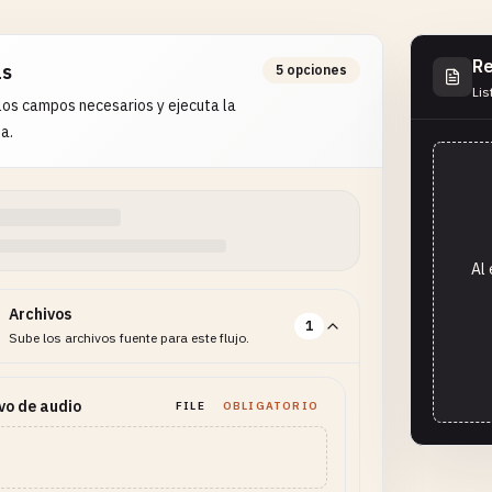
Re
as
5 opciones
Lis
os campos necesarios y ejecuta la
a.
Al 
Archivos
1
Sube los archivos fuente para este flujo.
vo de audio
FILE
OBLIGATORIO