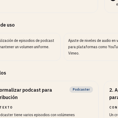
e
 de uso
lización de episodios de podcast
Ajuste de niveles de audio en 
mantener un volumen uniforme.
para plataformas como YouTu
Vimeo.
los
ormalizar podcast para
2
.
A
Podcaster
ribución
par
TEXTO
CON
dcaster tiene varios episodios con volúmenes
Un cr