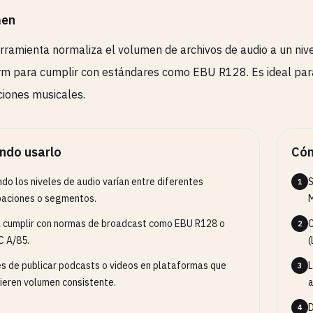
en
rramienta normaliza el volumen de archivos de audio a un nivel
m para cumplir con estándares como EBU R128. Es ideal para 
iones musicales.
ndo usarlo
Cóm
do los niveles de audio varían entre diferentes
S
1
aciones o segmentos.
M
 cumplir con normas de broadcast como EBU R128 o
C
2
 A/85.
(
s de publicar podcasts o videos en plataformas que
L
3
ieren volumen consistente.
a
D
4