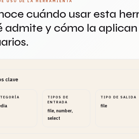
DE USO DE LA HERRAMIENTA
oce cuándo usar esta her
 admite y cómo la aplican 
arios.
s clave
ATEGORÍA
TIPOS DE
TIPO DE SALIDA
ENTRADA
dia
file
file, number,
select