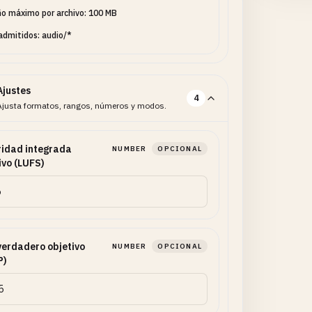
o máximo por archivo: 100 MB
admitidos: audio/*
Ajustes
4
Ajusta formatos, rangos, números y modos.
idad integrada
NUMBER
OPCIONAL
ivo (LUFS)
verdadero objetivo
NUMBER
OPCIONAL
P)