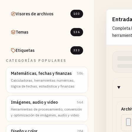
Visores de archivos
103
Entrad
Completa l
Temas
136
herramient
Etiquetas
333
CATEGORÍAS POPULARES
Matemáticas, fechas y finanzas
586
Calculadoras, herramientas numéricas,
lógica de fechas, estadística y finanzas
Imágenes, audio y video
564
Archi
Herramientas de procesamiento, conversión
y optimización de imágenes, audio y video
Diseño y color
284