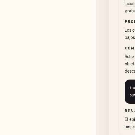
incon
graba
PRO
Los o
bajos
CÓM
Sube 
objet
desc
ta
ou
RES
El ep
mejor