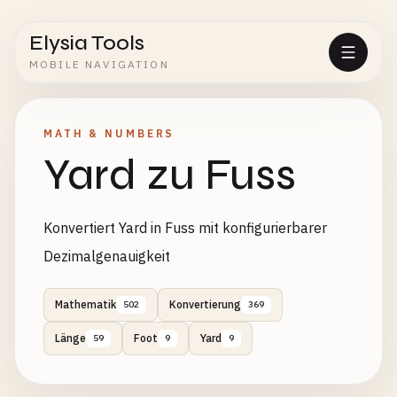
Elysia Tools
MOBILE NAVIGATION
MATH & NUMBERS
Yard zu Fuss
Konvertiert Yard in Fuss mit konfigurierbarer
Dezimalgenauigkeit
Mathematik
Konvertierung
502
369
Länge
Foot
Yard
59
9
9