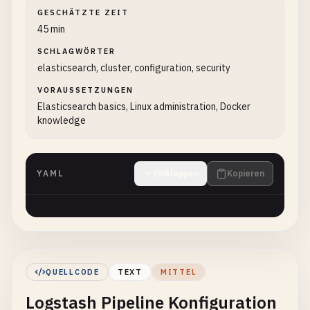
GESCHÄTZTE ZEIT
45 min
SCHLAGWÖRTER
elasticsearch, cluster, configuration, security
VORAUSSETZUNGEN
Elasticsearch basics, Linux administration, Docker
knowledge
YAML
Einklappen
Kopieren
QUELLCODE
TEXT
MITTEL
Logstash Pipeline Konfiguration