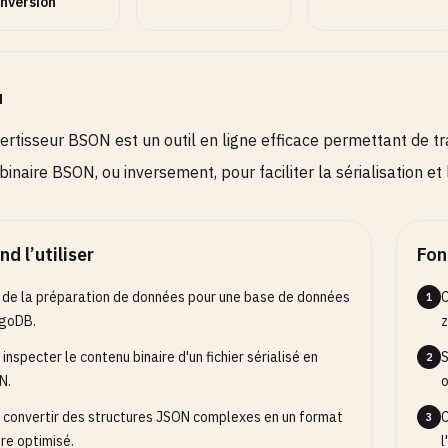
nversion
u
ertisseur BSON est un outil en ligne efficace permettant de
binaire BSON, ou inversement, pour faciliter la sérialisation e
d l’utiliser
Fon
 de la préparation de données pour une base de données
C
1
goDB.
z
 inspecter le contenu binaire d'un fichier sérialisé en
S
2
N.
o
 convertir des structures JSON complexes en un format
C
3
ire optimisé.
l