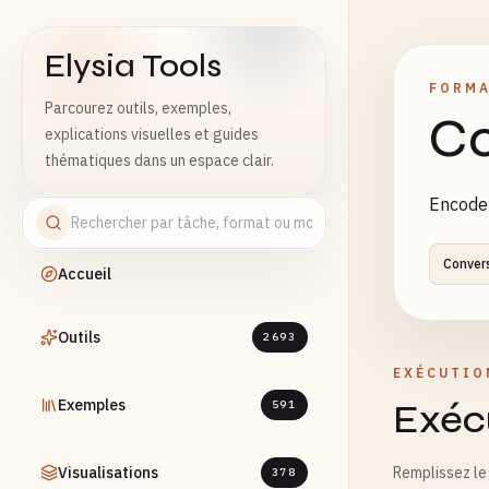
Elysia Tools
FORMA
Parcourez outils, exemples,
Co
explications visuelles et guides
thématiques dans un espace clair.
Encode 
Conver
Accueil
Outils
2693
EXÉCUTIO
Exemples
Exécu
591
Visualisations
Remplissez le 
378