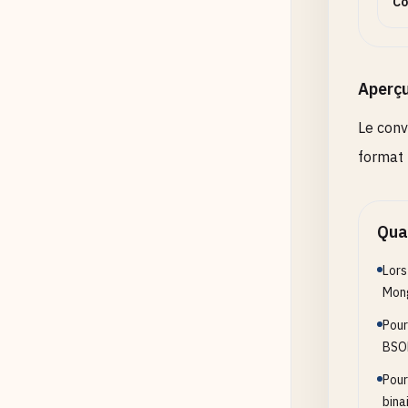
Co
Aperç
Le conv
format 
Quan
Lors
Mon
Pour
BSO
Pour
bina