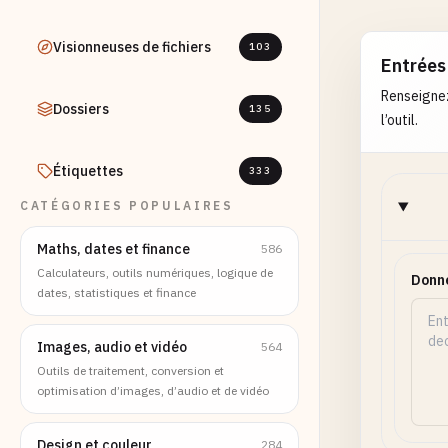
Visionneuses de fichiers
103
Entrées
Renseignez
Dossiers
135
l’outil.
Étiquettes
333
CATÉGORIES POPULAIRES
Maths, dates et finance
586
Calculateurs, outils numériques, logique de
Donné
dates, statistiques et finance
Images, audio et vidéo
564
Outils de traitement, conversion et
optimisation d’images, d’audio et de vidéo
Design et couleur
284