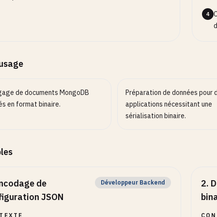
C
4
d
’usage
gage de documents MongoDB
Préparation de données pour 
s en format binaire.
applications nécessitant une
sérialisation binaire.
les
ncodage de
2
.
D
Développeur Backend
figuration JSON
bin
TEXTE
CON