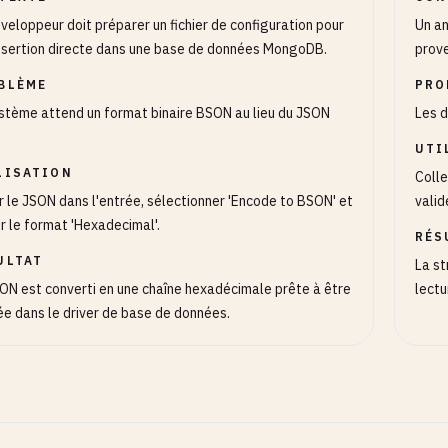
veloppeur doit préparer un fichier de configuration pour
Un an
nsertion directe dans une base de données MongoDB.
prove
BLÈME
PRO
stème attend un format binaire BSON au lieu du JSON
Les d
UTI
LISATION
Colle
r le JSON dans l'entrée, sélectionner 'Encode to BSON' et
valid
ir le format 'Hexadecimal'.
RÉS
ULTAT
La st
ON est converti en une chaîne hexadécimale prête à être
lectu
sée dans le driver de base de données.