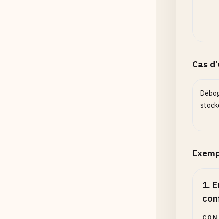
Cas d
Débo
stocké
Exemp
1
.
E
con
CON