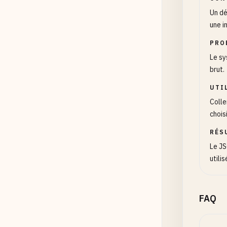
Un dé
une i
PRO
Le sy
brut.
UTI
Colle
chois
RÉS
Le JS
utili
FAQ