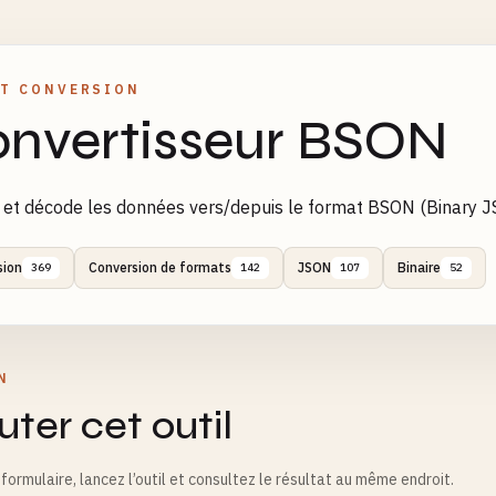
T CONVERSION
nvertisseur BSON
et décode les données vers/depuis le format BSON (Binary 
sion
Conversion de formats
JSON
Binaire
369
142
107
52
N
ter cet outil
formulaire, lancez l’outil et consultez le résultat au même endroit.