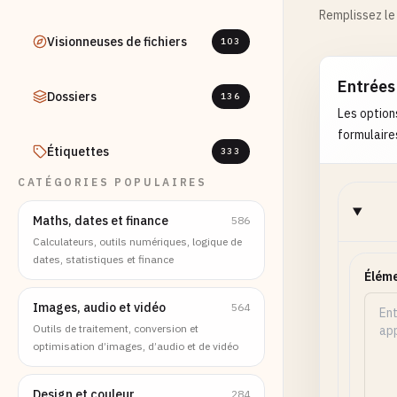
Remplissez le 
Visionneuses de fichiers
103
Entrées
Dossiers
136
Les option
formulaires
Étiquettes
333
CATÉGORIES POPULAIRES
Maths, dates et finance
586
Calculateurs, outils numériques, logique de
dates, statistiques et finance
Éléme
Images, audio et vidéo
564
Outils de traitement, conversion et
optimisation d’images, d’audio et de vidéo
Design et couleur
284