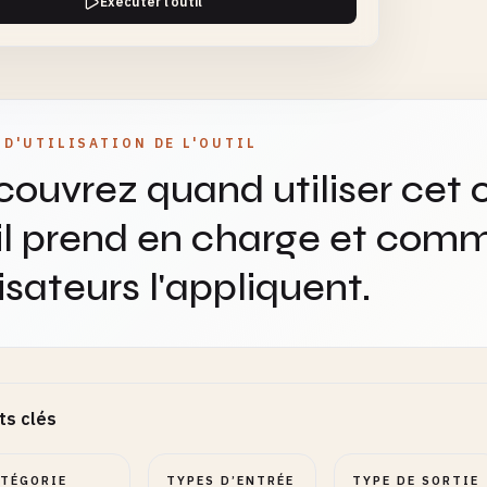
Exécuter l’outil
iteur d'Entrée
SELECT
REQUIS
 D'UTILISATION DE L'OUTIL
ouvrez quand utiliser cet o
 les Résultats Par
SELECT
REQUIS
il prend en charge et comm
lisateurs l'appliquent.
t de Sortie
SELECT
REQUIS
ts clés
ATÉGORIE
TYPES D’ENTRÉE
TYPE DE SORTIE