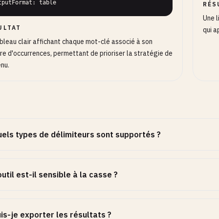
tputFormat: table
RÉS
Une l
ULTAT
qui a
bleau clair affichant chaque mot-clé associé à son
e d'occurrences, permettant de prioriser la stratégie de
nu.
els types de délimiteurs sont supportés ?
outil est-il sensible à la casse ?
is-je exporter les résultats ?