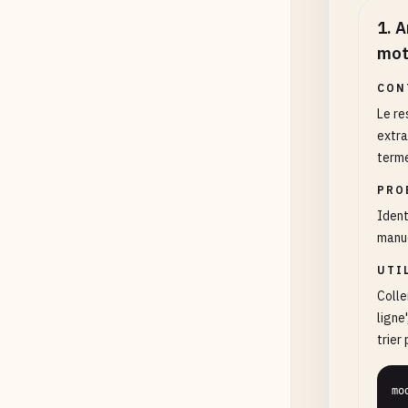
1
.
A
mot
CON
Le re
extra
terme
PRO
Ident
manu
UTI
Colle
ligne
trier
mo