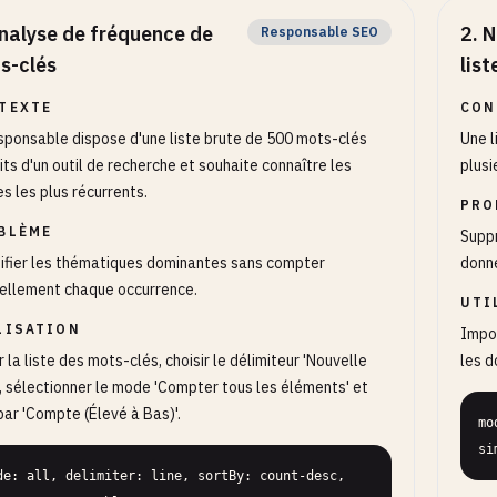
nalyse de fréquence de
2
.
N
Responsable SEO
s-clés
list
TEXTE
CON
sponsable dispose d'une liste brute de 500 mots-clés
Une l
its d'un outil de recherche et souhaite connaître les
plusi
s les plus récurrents.
PRO
BLÈME
Suppr
ifier les thématiques dominantes sans compter
donn
ellement chaque occurrence.
UTI
LISATION
Impor
r la liste des mots-clés, choisir le délimiteur 'Nouvelle
les d
', sélectionner le mode 'Compter tous les éléments' et
 par 'Compte (Élevé à Bas)'.
mo
si
de: all, delimiter: line, sortBy: count-desc, 