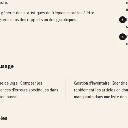
iste.
é
n
 générer des statistiques de fréquence prêtes à être
grées dans des rapports ou des graphiques.
C
3
s
C
4
i
’usage
se de logs : Compter les
Gestion d'inventaire : Identifie
rences d'erreurs spécifiques dans
rapidement les articles en dou
ier journal.
manquants dans une liste de s
les