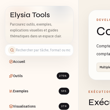
Elysia Tools
DEVEL
Parcourez outils, exemples,
Co
explications visuelles et guides
thématiques dans un espace clair.
Compte 
comptag
Accueil
Multipl
Outils
2706
Exemples
591
EXÉCUTIO
Exécu
Visualisations
379