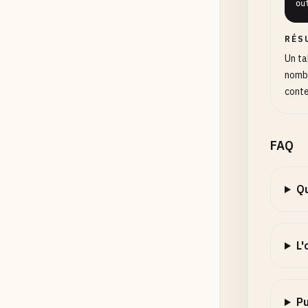
ou
RÉS
Un ta
nombr
conte
FAQ
Qu
L'
Pu