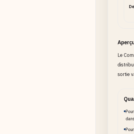
Opt
De
Acti
Aperç
Le Comp
distrib
sortie v
Quan
Pour
dans
Pour