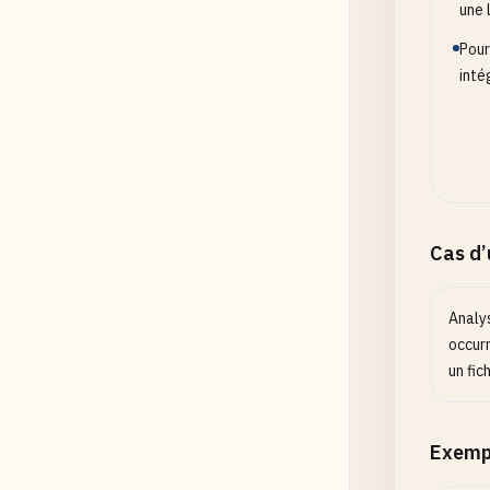
une l
Pour
inté
Cas d
Analy
occur
un fich
Exemp