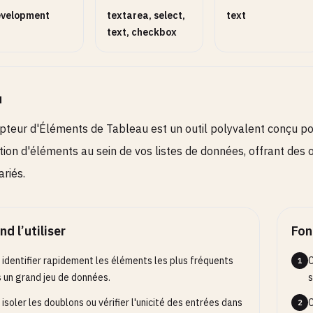
ions
2
velopment
textarea, select,
text
vez ou désactivez les comportements optionnels.
text, checkbox
u
teur d'Éléments de Tableau est un outil polyvalent conçu po
ution d'éléments au sein de vos listes de données, offrant des
ariés.
d l’utiliser
Fon
 identifier rapidement les éléments les plus fréquents
C
1
 un grand jeu de données.
s
 isoler les doublons ou vérifier l'unicité des entrées dans
C
2