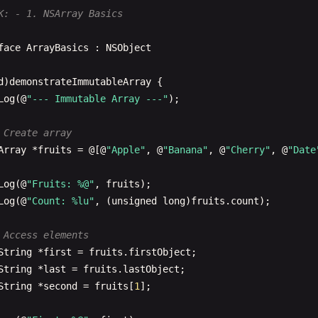
K: - 1. NSArray Basics
face
ArrayBasics
: 
NSObject
d
)
demonstrateImmutableArray
{

Log
(@
"--- Immutable Array ---"
);

 Create array
Array
*
fruits
= @[@
"Apple"
, @
"Banana"
, @
"Cherry"
, @
"Date
Log
(@
"Fruits: %@"
, 
fruits
);

Log
(@
"Count: %lu"
, (
unsigned
long
)
fruits
.
count
);

 Access elements
String
*
first
= 
fruits
.
firstObject
;

String
*
last
= 
fruits
.
lastObject
;

String
*
second
= 
fruits
[
1
];
