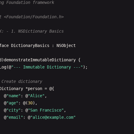
ng Foundation framework
Predicate
*
predicate
= [
NSPredicate
predicateWithFormat
:
Array
*
longNames
= [
fruits
filteredArrayUsingPredicate
:
p
t <Foundation/Foundation.h>
Log
(@
"Long names (>5 chars): %@"
, 
longNames
);

K: - 1. NSDictionary Basics
 Sort
Array
*
sorted
= [
fruits
sortedArrayUsingSelector
:@
select
face
DictionaryBasics
: 
NSObject
Log
(@
"Sorted: %@"
, 
sorted
);

d
)
demonstrateImmutableDictionary
{

 Subarray
Log
(@
"--- Immutable Dictionary ---"
);

Range
range
= 
NSMakeRange
(
1
, 
2
);

Array
*
subarray
= [
fruits
subarrayWithRange
:
range
];

 Create dictionary
Log
(@
"Subarray (1-2): %@"
, 
subarray
);

Dictionary
*
person
= @{

  @
"name"
: @
"Alice"
,

 Join
  @
"age"
: @(
30
),

String
*
joined
= [
fruits
componentsJoinedByString
:@
", "
];
  @
"city"
: @
"San Francisco"
,

Log
(@
"Joined: %@"
, 
joined
);

  @
"email"
: @
"
alice@example.com
"
d
)
demonstrateMutableArray
{
