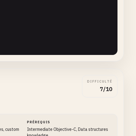
Objects
];

DIFFICULTÉ
7/10
ry
];

PRÉREQUIS
lock
{

es, custom
Intermediate Objective-C, Data structures
stop
) {

:
array
.
count
];

knowledge