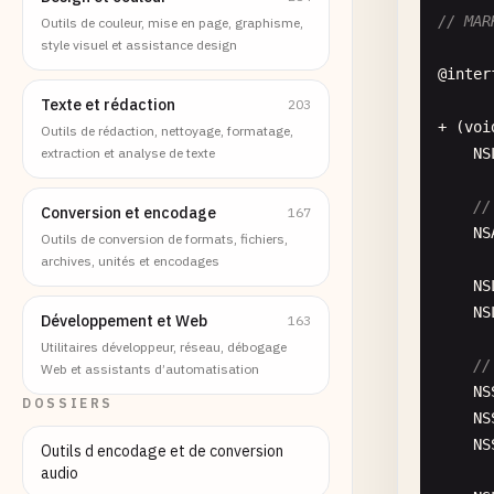
// MAR
Outils de couleur, mise en page, graphisme,
style visuel et assistance design
@
inter
Texte et rédaction
203
+ (
voi
Outils de rédaction, nettoyage, formatage,
extraction et analyse de texte
NS
//
Conversion et encodage
167
NS
Outils de conversion de formats, fichiers,
archives, unités et encodages
NS
NS
Développement et Web
163
Utilitaires développeur, réseau, débogage
//
Web et assistants d’automatisation
NS
DOSSIERS
NS
NS
Outils d encodage et de conversion
audio