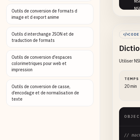
NS
NS
Outils de conversion de formats d
NS
image et d export anime
//
Outils d interchange JSON et de
CODE
BO
traduction de formats
Dicti
NS
Outils de conversion d'espaces
Utiliser N
//
colorimetriques pour web et
NS
impression
NS
TEMPS
20 min
Outils de conversion de casse,
//
d’encodage et de normalisation de
NS
texte
    [
f
OBJEC
    }];
// mac
//