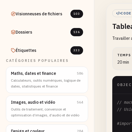
Visionneuses de fichiers
CODE
103
Table
Dossiers
136
Travailler
Étiquettes
333
TEMPS
CATÉGORIES POPULAIRES
20 min
Maths, dates et finance
586
Calculateurs, outils numériques, logique de
OBJEC
dates, statistiques et finance
Images, audio et vidéo
564
// mac
Outils de traitement, conversion et
// Usi
optimisation d’images, d’audio et de vidéo
#impor
Design et couleur
284