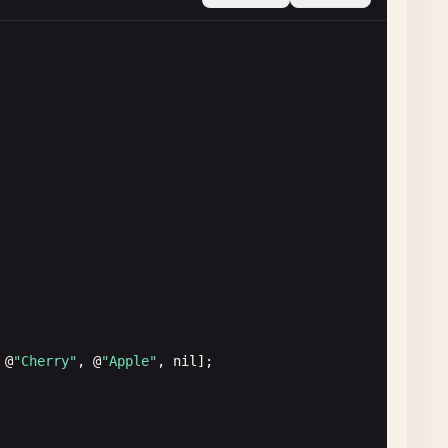
 
id
value
, 
BOOL
*
stop
) {

 @
"Cherry"
, @
"Apple"
, 
nil
];

SString
*
key
, 
id
value
, 
BOOL
*
stop
) {
