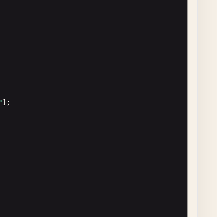
"
];
