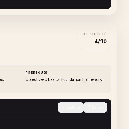
DIFFICULTÉ
4/10
PRÉREQUIS
es,
Objective-C basics, Foundation framework
eger
idx
, 
BOOL
*
stop
) {

Réduire
Copier