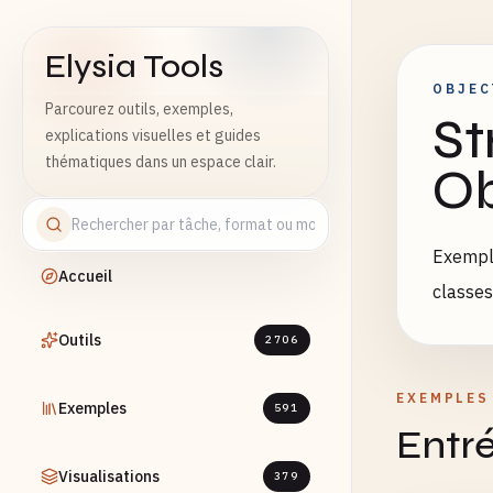
Elysia Tools
OBJEC
Parcourez outils, exemples,
St
explications visuelles et guides
thématiques dans un espace clair.
Ob
Exemple
Accueil
classes
Outils
2706
EXEMPLES
Exemples
591
Entré
Visualisations
379