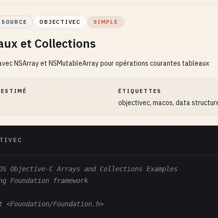
 SOURCE
OBJECTIVEC
SIMPLE
aux et Collections
 avec NSArray et NSMutableArray pour opérations courantes tableaux
 ESTIMÉ
ÉTIQUETTES
objectivec, macos, data structur
TIVEC
OS Objective-C Arrays and Collections Examples
ng Foundation framework
t <Foundation/Foundation.h>