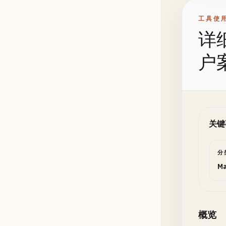
工具使
详
户
关键
分
Ma
概览