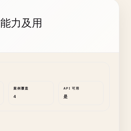
持能力及用
案例覆盖
API 可用
4
是