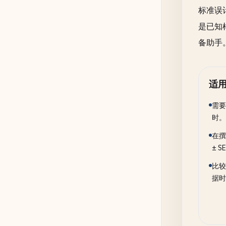
标准误
是已知
备助手
适
需要
时。
在撰
± 
比较
据时