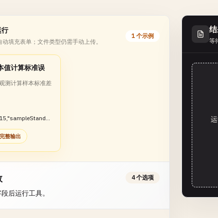
结
运行
1 个示例
等
自动填充表单；文件类型仍需手动上传。
本值计算标准误
观测计算样本标准差
15,"sampleStandar
运
on":2.2361,"standar
完整输出
}}
数
4 个选项
字段后运行工具。