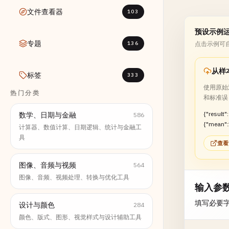
文件查看器
103
预设示例
专题
136
点击示例可
从样
标签
333
使用原始
热门分类
和标准误
{"result":
数学、日期与金融
586
{"mean":
计算器、数值计算、日期逻辑、统计与金融工
dDeviati
具
查看
dError":1
图像、音频与视频
564
图像、音频、视频处理、转换与优化工具
输入参
填写必要
设计与颜色
284
颜色、版式、图形、视觉样式与设计辅助工具