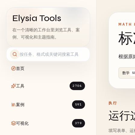
Elysia Tools
MATH 
在一个清晰的工作台里浏览工具、案
标
例、可视化和主题指南。
根据原
首页
数学
5
工具
2706
执行
案例
591
运行
可视化
379
填写表单、运