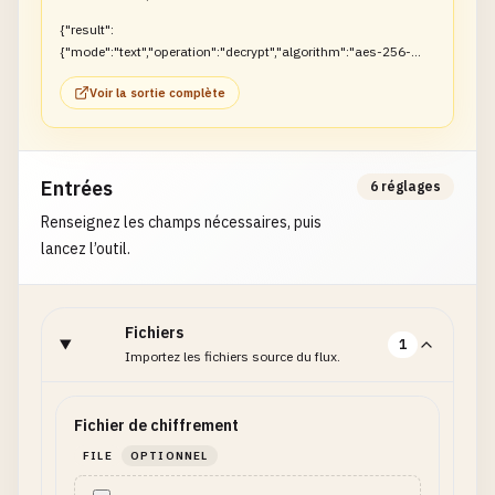
{"result":
{"mode":"text","operation":"decrypt","algorithm":"aes-256-
gcm","plaintext":"hello"}}
Voir la sortie complète
Entrées
6 réglages
Renseignez les champs nécessaires, puis
lancez l’outil.
Fichiers
1
Importez les fichiers source du flux.
Fichier de chiffrement
FILE
OPTIONNEL